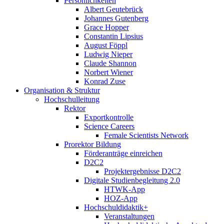
Persönlichkeiten
Albert Geutebrück
Johannes Gutenberg
Grace Hopper
Constantin Lipsius
August Föppl
Ludwig Nieper
Claude Shannon
Norbert Wiener
Konrad Zuse
Organisation & Struktur
Hochschulleitung
Rektor
Exportkontrolle
Science Careers
Female Scientists Network
Prorektor Bildung
Förderanträge einreichen
D2C2
Projektergebnisse D2C2
Digitale Studienbegleitung 2.0
HTWK-App
HOZ-App
Hochschuldidaktik+
Veranstaltungen