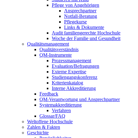
Pflege von Angehörigen
Ansprechpartner
Notfall-Beratung
Pflegekurse
Links & Dokumente
Audit familiengerechte Hochschule
Woche der Familie und Gesundheit
Qualitätsmanagement
Qualitätsverständnis
QM-Instrumente
Prozessmanagement
Evaluation/Befragungen
Externe Expertise
Studiengangskonferenz
Kriterienkatalog
Interne Akkreditierung
Feedback
QM-Verantwortung und Ansprechpartner
Systemakkreditierung
Verfahren
Glossar/FAQ
Weltoffene Hochschule
Zahlen & Fakten
Geschichte