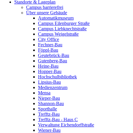
Standorte & Lageplan
Campus barrierefrei
Über unsere Gebäude
Automatikmuseum
Campus Eilenburger Straße
Campus Liebknechtstraße
Campus Weigelstraße
City Office
Fechner-Bau
Föppl-Bau
Geutebrück-Bau
Gutenberg-Bau
Heine-Bau
Hopper-Bau
Hochschulbibliothek
Lipsius-Bau
Medienzentrum
Mensa
Nieper-Bau
Shannon-Bau
Sporthalle
Trefftz-Bau
Trefftz-Bau - Haus C
Verwaltung Eichendorffstraße
Wiener-Bau