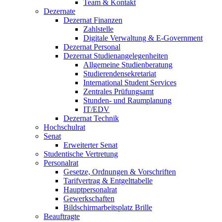
Team & Kontakt
Dezernate
Dezernat Finanzen
Zahlstelle
Digitale Verwaltung & E-Government
Dezernat Personal
Dezernat Studienangelegenheiten
Allgemeine Studienberatung
Studierendensekretariat
International Student Services
Zentrales Prüfungsamt
Stunden- und Raumplanung
IT/EDV
Dezernat Technik
Hochschulrat
Senat
Erweiterter Senat
Studentische Vertretung
Personalrat
Gesetze, Ordnungen & Vorschriften
Tarifvertrag & Entgelttabelle
Hauptpersonalrat
Gewerkschaften
Bildschirmarbeitsplatz Brille
Beauftragte