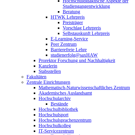
Hochschuldidaktische Aspekte der
Studiengangentwicklung
Beratung
HTWK Lehrpreis
Preisträger
Vorschlag Lehrpreis
Selbstauskunft Lehrpreis
E-Learning-Service
Peer Zentrum
Barrierefreie Lehre
studienerfolg@saxHAW
Prorektor Forschung und Nachhaltigkeit
Kanzlerin
Stabsstellen
Fakultäten
Zentrale Einrichtungen
Mathematisch-Naturwissenschaftliches Zentrum
Akademisches Auslandsamt
Hochschularchiv
Bestände
Hochschulbibliothek
Hochschulsport
Hochschulsprachenzentrum
Hochschulkolleg
IT-Servicezentrum