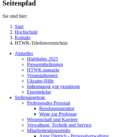
Seitenpfad
Sie sind hier:
Start
Hochschule
Kontakt
HTWK-Telefonverzeichnis
Aktuelles
Highlights 2025
Pressemitteilungen
HTWK.magazin
Veranstaltungen
Ukraine-Hilfe
Інформація для українців
Energiekrise
Stellenangebote
Professorales Personal
Berufungsmonitor
Wege zur Professur
Wissenschaft und Karriere
Verwaltung, Technik und Service
Mitarbeitendenporträts
Anne Dietrich - Personalverwaltung