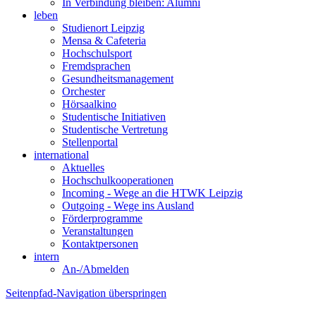
In Verbindung bleiben: Alumni
leben
Studienort Leipzig
Mensa & Cafeteria
Hochschulsport
Fremdsprachen
Gesundheitsmanagement
Orchester
Hörsaalkino
Studentische Initiativen
Studentische Vertretung
Stellenportal
international
Aktuelles
Hochschulkooperationen
Incoming - Wege an die HTWK Leipzig
Outgoing - Wege ins Ausland
Förderprogramme
Veranstaltungen
Kontaktpersonen
intern
An-/Abmelden
Seitenpfad-Navigation überspringen