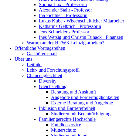
Sophia Lux - Professorin
Alexander Stahr - Professor
Ina Fichtner - Professorin
Lukas Kube - Wissenschaftlicher Mitarbeiter
Katharina Gelbrich - Professorin
Jens Schneider - Professor
Ines Wetzig und Christin Tunack - Finanzen
Warum an der HTWK Leipzig arbeiten?
Öffentliche Vortragsreihen
Gasthörerschaft
Über uns
Leitbild
Lehr- und Forschungsprofil
Chancengleichheit
Diversity
Gleichstellung
Beratung und Auskunft
Angebote und Fördermöglichkeiten
Externe Beratung und Angebote
Inklusion und Barrierefreiheit
Studieren mit Beeinträchtigung
Familiengerechte Hochschule
Familienservice
Mutterschutz
Studieren mit Kind