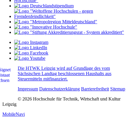
Die HTWK Leipzig wird auf Grundlage des vom
Sächsischen Landtag beschlossenen Haushalts aus
Steuermitteln mitfinanziert.
Impressum
Datenschutzerklärung
Barrierefreiheit
Sitemap
© 2026 Hochschule für Technik, Wirtschaft und Kultur
Leipzig
MobileNavi