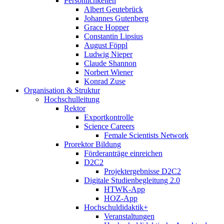
Persönlichkeiten
Albert Geutebrück
Johannes Gutenberg
Grace Hopper
Constantin Lipsius
August Föppl
Ludwig Nieper
Claude Shannon
Norbert Wiener
Konrad Zuse
Organisation & Struktur
Hochschulleitung
Rektor
Exportkontrolle
Science Careers
Female Scientists Network
Prorektor Bildung
Förderanträge einreichen
D2C2
Projektergebnisse D2C2
Digitale Studienbegleitung 2.0
HTWK-App
HOZ-App
Hochschuldidaktik+
Veranstaltungen