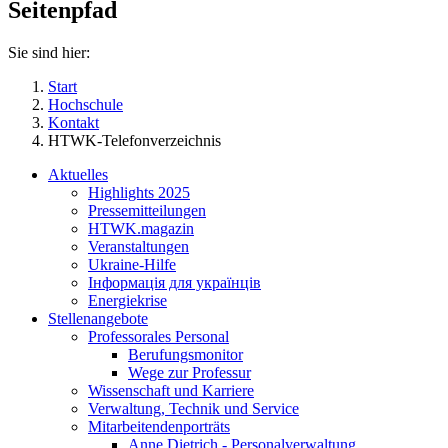
Seitenpfad
Sie sind hier:
Start
Hochschule
Kontakt
HTWK-Telefonverzeichnis
Aktuelles
Highlights 2025
Pressemitteilungen
HTWK.magazin
Veranstaltungen
Ukraine-Hilfe
Інформація для українців
Energiekrise
Stellenangebote
Professorales Personal
Berufungsmonitor
Wege zur Professur
Wissenschaft und Karriere
Verwaltung, Technik und Service
Mitarbeitendenporträts
Anne Dietrich - Personalverwaltung