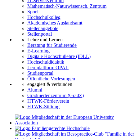
IT-Servicezentrum
Mathematisch-Naturwissensch. Zentrum
Sport
Hochschulkolleg
Akademisches Auslandsamt
Stellenangebote
Stellenportal
Lehre und Lernen
Beratung für Studierende
E-Learning
Digitale Hochschullehre (IDLL)
Hochschuldidaktik +
Lernplattform OPAL
Studienportal
Öffentliche Vorlesungen
engagiert & verbunden
Alumni
Graduiertenzentrum (GradZ)
HTWK-Förderverein
HTWK-Stiftung