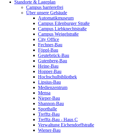
Standorte & Lageplan
Campus barrierefrei
Über unsere Gebäude
Automatikmuseum
Campus Eilenburger Straße
Campus Liebknechtstraße
Campus Weigelstraße
City Office
Fechner-Bau
Föppl-Bau
Geutebrück-Bau
Gutenberg-Bau
Heine-Bau
Hopper-Bau
Hochschulbibliothek
Lipsius-Bau
Medienzentrum
Mensa
Nieper-Bau
Shannon-Bau
Sporthalle
Trefftz-Bau
Trefftz-Bau - Haus C
Verwaltung Eichendorffstraße
Wiener-Bau