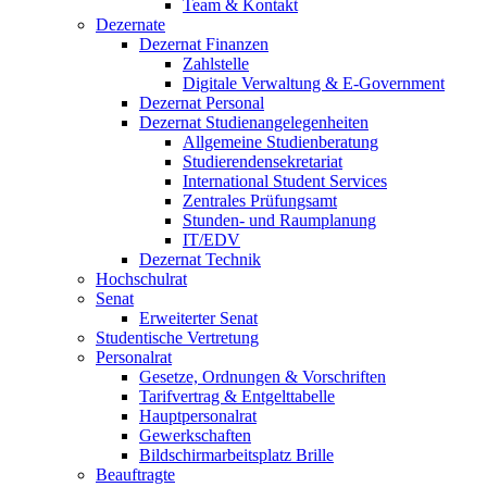
Team & Kontakt
Dezernate
Dezernat Finanzen
Zahlstelle
Digitale Verwaltung & E-Government
Dezernat Personal
Dezernat Studienangelegenheiten
Allgemeine Studienberatung
Studierendensekretariat
International Student Services
Zentrales Prüfungsamt
Stunden- und Raumplanung
IT/EDV
Dezernat Technik
Hochschulrat
Senat
Erweiterter Senat
Studentische Vertretung
Personalrat
Gesetze, Ordnungen & Vorschriften
Tarifvertrag & Entgelttabelle
Hauptpersonalrat
Gewerkschaften
Bildschirmarbeitsplatz Brille
Beauftragte