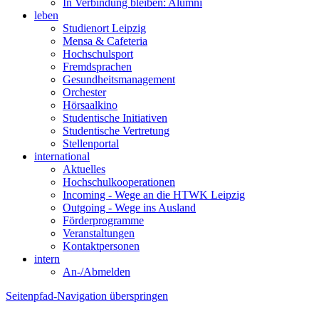
In Verbindung bleiben: Alumni
leben
Studienort Leipzig
Mensa & Cafeteria
Hochschulsport
Fremdsprachen
Gesundheitsmanagement
Orchester
Hörsaalkino
Studentische Initiativen
Studentische Vertretung
Stellenportal
international
Aktuelles
Hochschulkooperationen
Incoming - Wege an die HTWK Leipzig
Outgoing - Wege ins Ausland
Förderprogramme
Veranstaltungen
Kontaktpersonen
intern
An-/Abmelden
Seitenpfad-Navigation überspringen