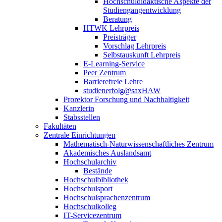
Hochschuldidaktische Aspekte der
Studiengangentwicklung
Beratung
HTWK Lehrpreis
Preisträger
Vorschlag Lehrpreis
Selbstauskunft Lehrpreis
E-Learning-Service
Peer Zentrum
Barrierefreie Lehre
studienerfolg@saxHAW
Prorektor Forschung und Nachhaltigkeit
Kanzlerin
Stabsstellen
Fakultäten
Zentrale Einrichtungen
Mathematisch-Naturwissenschaftliches Zentrum
Akademisches Auslandsamt
Hochschularchiv
Bestände
Hochschulbibliothek
Hochschulsport
Hochschulsprachenzentrum
Hochschulkolleg
IT-Servicezentrum