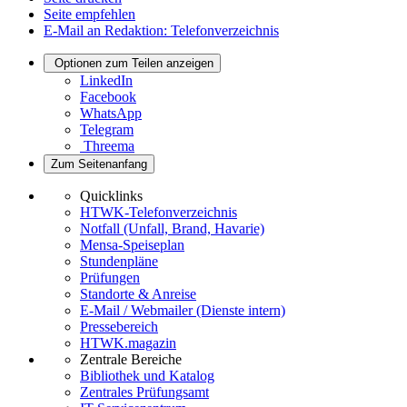
Seite empfehlen
E-Mail an Redaktion: Telefonverzeichnis
Optionen zum Teilen anzeigen
LinkedIn
Facebook
WhatsApp
Telegram
Threema
Zum Seitenanfang
Quicklinks
HTWK-Telefonverzeichnis
Notfall (Unfall, Brand, Havarie)
Mensa-Speiseplan
Stundenpläne
Prüfungen
Standorte & Anreise
E-Mail / Webmailer (Dienste intern)
Pressebereich
HTWK.magazin
Zentrale Bereiche
Bibliothek und Katalog
Zentrales Prüfungsamt