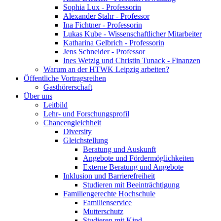
Sophia Lux - Professorin
Alexander Stahr - Professor
Ina Fichtner - Professorin
Lukas Kube - Wissenschaftlicher Mitarbeiter
Katharina Gelbrich - Professorin
Jens Schneider - Professor
Ines Wetzig und Christin Tunack - Finanzen
Warum an der HTWK Leipzig arbeiten?
Öffentliche Vortragsreihen
Gasthörerschaft
Über uns
Leitbild
Lehr- und Forschungsprofil
Chancengleichheit
Diversity
Gleichstellung
Beratung und Auskunft
Angebote und Fördermöglichkeiten
Externe Beratung und Angebote
Inklusion und Barrierefreiheit
Studieren mit Beeinträchtigung
Familiengerechte Hochschule
Familienservice
Mutterschutz
Studieren mit Kind