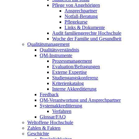
Pflege von Angehörigen
Ansprechpartner
Notfall-Beratung
Pflegekurse
Links & Dokumente
Audit familiengerechte Hochschule
Woche der Familie und Gesundheit
Qualitätsmanagement
Qualitätsverständnis
QM-Instrumente
Prozessmanagement
Evaluation/Befragungen
Externe Expertise
Studiengangskonferenz
Kriterienkatalog
Interne Akkreditierung
Feedback
QM-Verantwortung und Ansprechpartner
Systemakkreditierung
Verfahren
Glossar/FAQ
Weltoffene Hochschule
Zahlen & Fakten
Geschichte