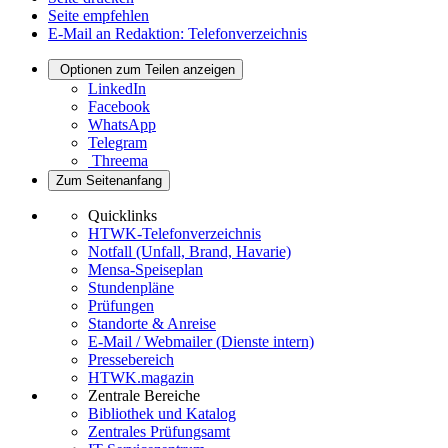
Seite empfehlen
E-Mail an Redaktion: Telefonverzeichnis
Optionen zum Teilen anzeigen
LinkedIn
Facebook
WhatsApp
Telegram
Threema
Zum Seitenanfang
Quicklinks
HTWK-Telefonverzeichnis
Notfall (Unfall, Brand, Havarie)
Mensa-Speiseplan
Stundenpläne
Prüfungen
Standorte & Anreise
E-Mail / Webmailer (Dienste intern)
Pressebereich
HTWK.magazin
Zentrale Bereiche
Bibliothek und Katalog
Zentrales Prüfungsamt