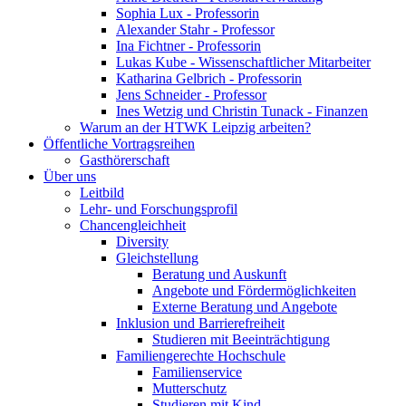
Sophia Lux - Professorin
Alexander Stahr - Professor
Ina Fichtner - Professorin
Lukas Kube - Wissenschaftlicher Mitarbeiter
Katharina Gelbrich - Professorin
Jens Schneider - Professor
Ines Wetzig und Christin Tunack - Finanzen
Warum an der HTWK Leipzig arbeiten?
Öffentliche Vortragsreihen
Gasthörerschaft
Über uns
Leitbild
Lehr- und Forschungsprofil
Chancengleichheit
Diversity
Gleichstellung
Beratung und Auskunft
Angebote und Fördermöglichkeiten
Externe Beratung und Angebote
Inklusion und Barrierefreiheit
Studieren mit Beeinträchtigung
Familiengerechte Hochschule
Familienservice
Mutterschutz
Studieren mit Kind