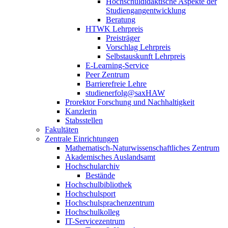
Hochschuldidaktische Aspekte der
Studiengangentwicklung
Beratung
HTWK Lehrpreis
Preisträger
Vorschlag Lehrpreis
Selbstauskunft Lehrpreis
E-Learning-Service
Peer Zentrum
Barrierefreie Lehre
studienerfolg@saxHAW
Prorektor Forschung und Nachhaltigkeit
Kanzlerin
Stabsstellen
Fakultäten
Zentrale Einrichtungen
Mathematisch-Naturwissenschaftliches Zentrum
Akademisches Auslandsamt
Hochschularchiv
Bestände
Hochschulbibliothek
Hochschulsport
Hochschulsprachenzentrum
Hochschulkolleg
IT-Servicezentrum