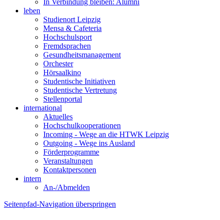
In Verbindung bleiben: Alumni
leben
Studienort Leipzig
Mensa & Cafeteria
Hochschulsport
Fremdsprachen
Gesundheitsmanagement
Orchester
Hörsaalkino
Studentische Initiativen
Studentische Vertretung
Stellenportal
international
Aktuelles
Hochschulkooperationen
Incoming - Wege an die HTWK Leipzig
Outgoing - Wege ins Ausland
Förderprogramme
Veranstaltungen
Kontaktpersonen
intern
An-/Abmelden
Seitenpfad-Navigation überspringen