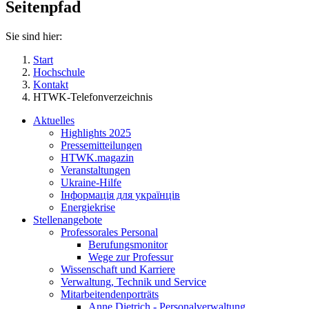
Seitenpfad
Sie sind hier:
Start
Hochschule
Kontakt
HTWK-Telefonverzeichnis
Aktuelles
Highlights 2025
Pressemitteilungen
HTWK.magazin
Veranstaltungen
Ukraine-Hilfe
Інформація для українців
Energiekrise
Stellenangebote
Professorales Personal
Berufungsmonitor
Wege zur Professur
Wissenschaft und Karriere
Verwaltung, Technik und Service
Mitarbeitendenporträts
Anne Dietrich - Personalverwaltung