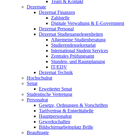
Team & Kontakt
Dezernate
Dezernat Finanzen
Zahlstelle
Digitale Verwaltung & E-Government
Dezernat Personal
Dezernat Studienangelegenheiten
Allgemeine Studienberatung
Studierendensekretariat
International Student Services
Zentrales Prüfungsamt
Stunden- und Raumplanung
IT/EDV
Dezernat Technik
Hochschulrat
Senat
Erweiterter Senat
Studentische Vertretung
Personalrat
Gesetze, Ordnungen & Vorschriften
Tarifvertrag & Entgelttabelle
Hauptpersonalrat
Gewerkschaften
Bildschirmarbeitsplatz Brille
Beauftragte