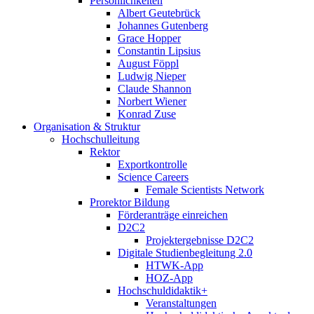
Persönlichkeiten
Albert Geutebrück
Johannes Gutenberg
Grace Hopper
Constantin Lipsius
August Föppl
Ludwig Nieper
Claude Shannon
Norbert Wiener
Konrad Zuse
Organisation & Struktur
Hochschulleitung
Rektor
Exportkontrolle
Science Careers
Female Scientists Network
Prorektor Bildung
Förderanträge einreichen
D2C2
Projektergebnisse D2C2
Digitale Studienbegleitung 2.0
HTWK-App
HOZ-App
Hochschuldidaktik+
Veranstaltungen