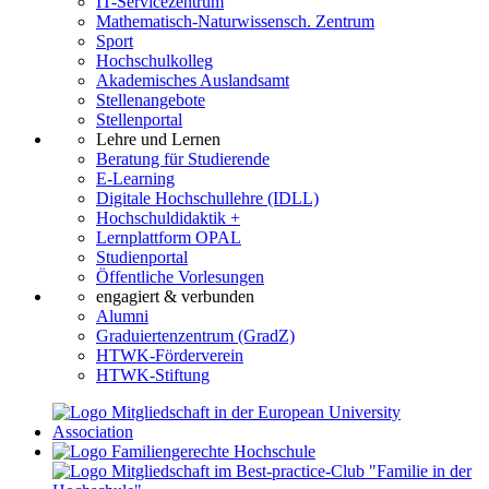
IT-Servicezentrum
Mathematisch-Naturwissensch. Zentrum
Sport
Hochschulkolleg
Akademisches Auslandsamt
Stellenangebote
Stellenportal
Lehre und Lernen
Beratung für Studierende
E-Learning
Digitale Hochschullehre (IDLL)
Hochschuldidaktik +
Lernplattform OPAL
Studienportal
Öffentliche Vorlesungen
engagiert & verbunden
Alumni
Graduiertenzentrum (GradZ)
HTWK-Förderverein
HTWK-Stiftung