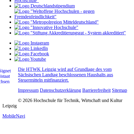
Die HTWK Leipzig wird auf Grundlage des vom
Sächsischen Landtag beschlossenen Haushalts aus
Steuermitteln mitfinanziert.
Impressum
Datenschutzerklärung
Barrierefreiheit
Sitemap
© 2026 Hochschule für Technik, Wirtschaft und Kultur
Leipzig
MobileNavi