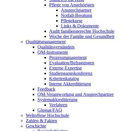
Pflege von Angehörigen
Ansprechpartner
Notfall-Beratung
Pflegekurse
Links & Dokumente
Audit familiengerechte Hochschule
Woche der Familie und Gesundheit
Qualitätsmanagement
Qualitätsverständnis
QM-Instrumente
Prozessmanagement
Evaluation/Befragungen
Externe Expertise
Studiengangskonferenz
Kriterienkatalog
Interne Akkreditierung
Feedback
QM-Verantwortung und Ansprechpartner
Systemakkreditierung
Verfahren
Glossar/FAQ
Weltoffene Hochschule
Zahlen & Fakten
Geschichte