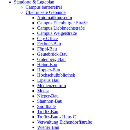
Standorte & Lageplan
Campus barrierefrei
Über unsere Gebäude
Automatikmuseum
Campus Eilenburger Straße
Campus Liebknechtstraße
Campus Weigelstraße
City Office
Fechner-Bau
Föppl-Bau
Geutebrück-Bau
Gutenberg-Bau
Heine-Bau
Hopper-Bau
Hochschulbibliothek
Lipsius-Bau
Medienzentrum
Mensa
Nieper-Bau
Shannon-Bau
Sporthalle
Trefftz-Bau
Trefftz-Bau - Haus C
Verwaltung Eichendorffstraße
Wiener-Bau