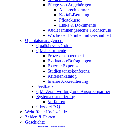
Pflege von Angehörigen
Ansprechpartner
Notfall-Beratung
Pflegekurse
Links & Dokumente
Audit familiengerechte Hochschule
Woche der Familie und Gesundheit
Qualitätsmanagement
Qualitätsverständnis
QM-Instrumente
Prozessmanagement
Evaluation/Befragungen
Externe Expertise
Studiengangskonferenz
Kriterienkatalog
Interne Akkreditierung
Feedback
QM-Verantwortung und Ansprechpartner
Systemakkreditierung
Verfahren
Glossar/FAQ
Weltoffene Hochschule
Zahlen & Fakten
Geschichte