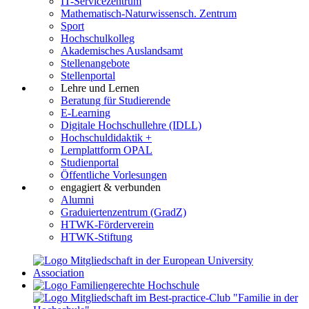
IT-Servicezentrum
Mathematisch-Naturwissensch. Zentrum
Sport
Hochschulkolleg
Akademisches Auslandsamt
Stellenangebote
Stellenportal
Lehre und Lernen
Beratung für Studierende
E-Learning
Digitale Hochschullehre (IDLL)
Hochschuldidaktik +
Lernplattform OPAL
Studienportal
Öffentliche Vorlesungen
engagiert & verbunden
Alumni
Graduiertenzentrum (GradZ)
HTWK-Förderverein
HTWK-Stiftung