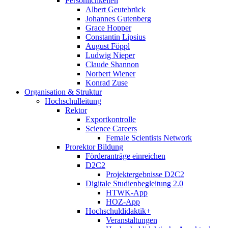
Persönlichkeiten
Albert Geutebrück
Johannes Gutenberg
Grace Hopper
Constantin Lipsius
August Föppl
Ludwig Nieper
Claude Shannon
Norbert Wiener
Konrad Zuse
Organisation & Struktur
Hochschulleitung
Rektor
Exportkontrolle
Science Careers
Female Scientists Network
Prorektor Bildung
Förderanträge einreichen
D2C2
Projektergebnisse D2C2
Digitale Studienbegleitung 2.0
HTWK-App
HOZ-App
Hochschuldidaktik+
Veranstaltungen