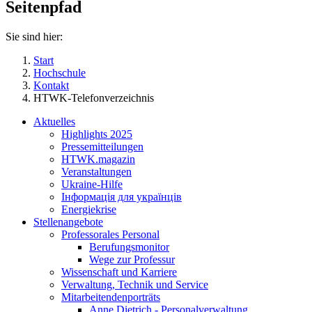
Seitenpfad
Sie sind hier:
Start
Hochschule
Kontakt
HTWK-Telefonverzeichnis
Aktuelles
Highlights 2025
Pressemitteilungen
HTWK.magazin
Veranstaltungen
Ukraine-Hilfe
Інформація для українців
Energiekrise
Stellenangebote
Professorales Personal
Berufungsmonitor
Wege zur Professur
Wissenschaft und Karriere
Verwaltung, Technik und Service
Mitarbeitendenporträts
Anne Dietrich - Personalverwaltung