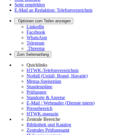
Seite empfehlen
E-Mail an Redaktion: Telefonverzeichnis
Optionen zum Teilen anzeigen
LinkedIn
Facebook
WhatsApp
Telegram
Threema
Zum Seitenanfang
Quicklinks
HTWK-Telefonverzeichnis
Notfall (Unfall, Brand, Havarie)
Mensa-Speiseplan
Stundenpläne
Prüfungen
Standorte & Anreise
E-Mail / Webmailer (Dienste intern)
Pressebereich
HTWK.magazin
Zentrale Bereiche
Bibliothek und Katalog
Zentrales Prüfungsamt