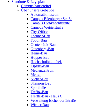
Standorte & Lageplan
Campus barrierefrei
Über unsere Gebäude
Automatikmuseum
Campus Eilenburger Straße
Campus Liebknechtstraße
Campus Weigelstraße
City Office
Fechner-Bau
Föppl-Bau
Geutebrück-Bau
Gutenberg-Bau
Heine-Bau
Hopper-Bau
Hochschulbibliothek
Lipsius-Bau
Medienzentrum
Mensa
Nieper-Bau
Shannon-Bau
Sporthalle
Trefftz-Bau
Trefftz-Bau - Haus C
Verwaltung Eichendorffstraße
Wiener-Bau