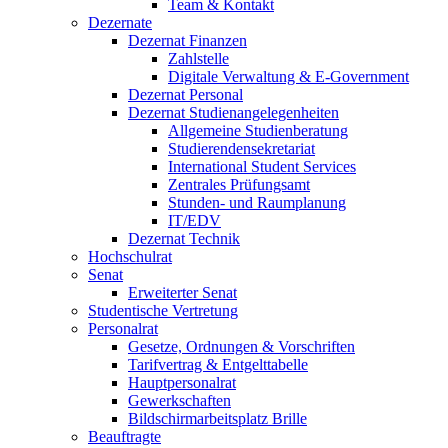
Team & Kontakt
Dezernate
Dezernat Finanzen
Zahlstelle
Digitale Verwaltung & E-Government
Dezernat Personal
Dezernat Studienangelegenheiten
Allgemeine Studienberatung
Studierendensekretariat
International Student Services
Zentrales Prüfungsamt
Stunden- und Raumplanung
IT/EDV
Dezernat Technik
Hochschulrat
Senat
Erweiterter Senat
Studentische Vertretung
Personalrat
Gesetze, Ordnungen & Vorschriften
Tarifvertrag & Entgelttabelle
Hauptpersonalrat
Gewerkschaften
Bildschirmarbeitsplatz Brille
Beauftragte