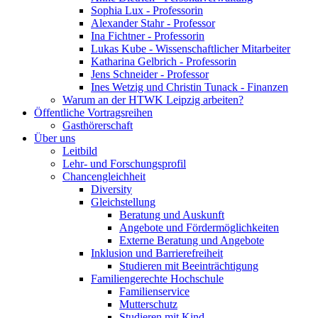
Sophia Lux - Professorin
Alexander Stahr - Professor
Ina Fichtner - Professorin
Lukas Kube - Wissenschaftlicher Mitarbeiter
Katharina Gelbrich - Professorin
Jens Schneider - Professor
Ines Wetzig und Christin Tunack - Finanzen
Warum an der HTWK Leipzig arbeiten?
Öffentliche Vortragsreihen
Gasthörerschaft
Über uns
Leitbild
Lehr- und Forschungsprofil
Chancengleichheit
Diversity
Gleichstellung
Beratung und Auskunft
Angebote und Fördermöglichkeiten
Externe Beratung und Angebote
Inklusion und Barrierefreiheit
Studieren mit Beeinträchtigung
Familiengerechte Hochschule
Familienservice
Mutterschutz
Studieren mit Kind