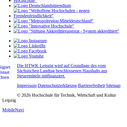
Die HTWK Leipzig wird auf Grundlage des vom
Sächsischen Landtag beschlossenen Haushalts aus
Steuermitteln mitfinanziert.
Impressum
Datenschutzerklärung
Barrierefreiheit
Sitemap
© 2026 Hochschule für Technik, Wirtschaft und Kultur
Leipzig
MobileNavi