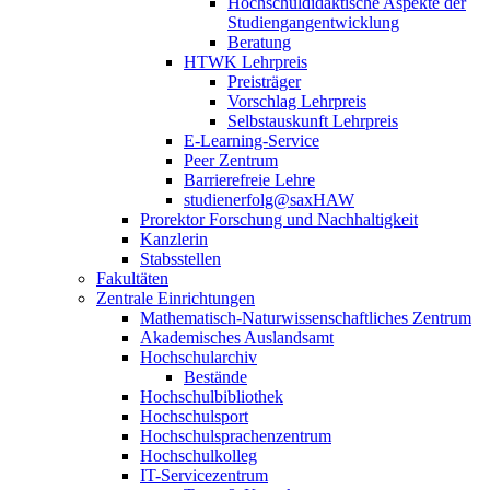
Hochschuldidaktische Aspekte der
Studiengangentwicklung
Beratung
HTWK Lehrpreis
Preisträger
Vorschlag Lehrpreis
Selbstauskunft Lehrpreis
E-Learning-Service
Peer Zentrum
Barrierefreie Lehre
studienerfolg@saxHAW
Prorektor Forschung und Nachhaltigkeit
Kanzlerin
Stabsstellen
Fakultäten
Zentrale Einrichtungen
Mathematisch-Naturwissenschaftliches Zentrum
Akademisches Auslandsamt
Hochschularchiv
Bestände
Hochschulbibliothek
Hochschulsport
Hochschulsprachenzentrum
Hochschulkolleg
IT-Servicezentrum