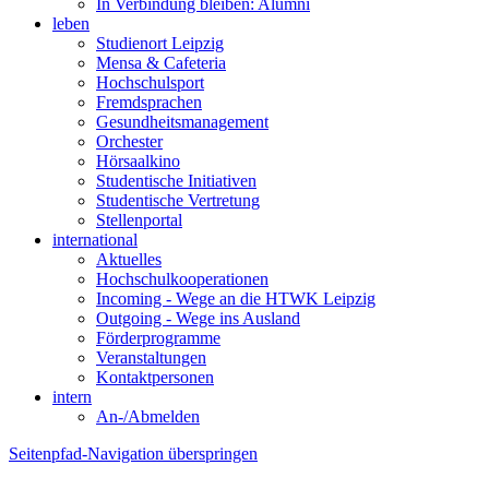
In Verbindung bleiben: Alumni
leben
Studienort Leipzig
Mensa & Cafeteria
Hochschulsport
Fremdsprachen
Gesundheitsmanagement
Orchester
Hörsaalkino
Studentische Initiativen
Studentische Vertretung
Stellenportal
international
Aktuelles
Hochschulkooperationen
Incoming - Wege an die HTWK Leipzig
Outgoing - Wege ins Ausland
Förderprogramme
Veranstaltungen
Kontaktpersonen
intern
An-/Abmelden
Seitenpfad-Navigation überspringen