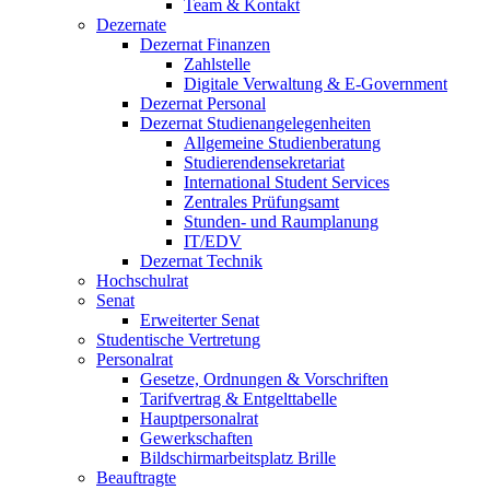
Team & Kontakt
Dezernate
Dezernat Finanzen
Zahlstelle
Digitale Verwaltung & E-Government
Dezernat Personal
Dezernat Studienangelegenheiten
Allgemeine Studienberatung
Studierendensekretariat
International Student Services
Zentrales Prüfungsamt
Stunden- und Raumplanung
IT/EDV
Dezernat Technik
Hochschulrat
Senat
Erweiterter Senat
Studentische Vertretung
Personalrat
Gesetze, Ordnungen & Vorschriften
Tarifvertrag & Entgelttabelle
Hauptpersonalrat
Gewerkschaften
Bildschirmarbeitsplatz Brille
Beauftragte