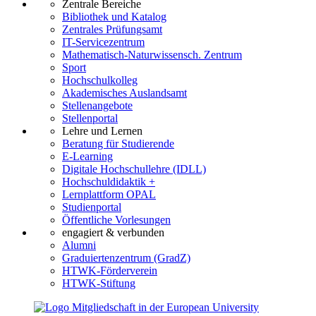
Zentrale Bereiche
Bibliothek und Katalog
Zentrales Prüfungsamt
IT-Servicezentrum
Mathematisch-Naturwissensch. Zentrum
Sport
Hochschulkolleg
Akademisches Auslandsamt
Stellenangebote
Stellenportal
Lehre und Lernen
Beratung für Studierende
E-Learning
Digitale Hochschullehre (IDLL)
Hochschuldidaktik +
Lernplattform OPAL
Studienportal
Öffentliche Vorlesungen
engagiert & verbunden
Alumni
Graduiertenzentrum (GradZ)
HTWK-Förderverein
HTWK-Stiftung