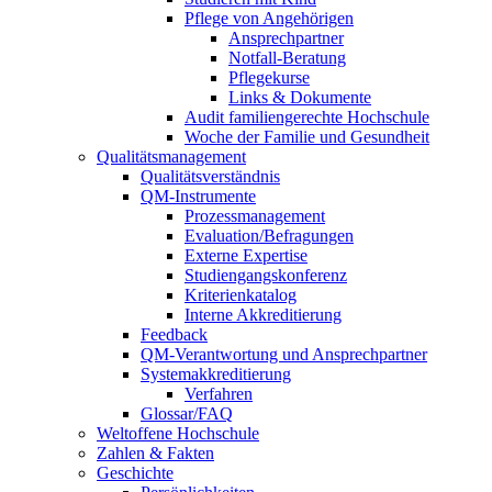
Pflege von Angehörigen
Ansprechpartner
Notfall-Beratung
Pflegekurse
Links & Dokumente
Audit familiengerechte Hochschule
Woche der Familie und Gesundheit
Qualitätsmanagement
Qualitätsverständnis
QM-Instrumente
Prozessmanagement
Evaluation/Befragungen
Externe Expertise
Studiengangskonferenz
Kriterienkatalog
Interne Akkreditierung
Feedback
QM-Verantwortung und Ansprechpartner
Systemakkreditierung
Verfahren
Glossar/FAQ
Weltoffene Hochschule
Zahlen & Fakten
Geschichte