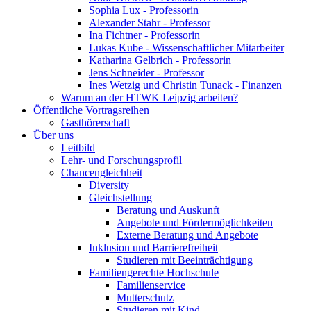
Sophia Lux - Professorin
Alexander Stahr - Professor
Ina Fichtner - Professorin
Lukas Kube - Wissenschaftlicher Mitarbeiter
Katharina Gelbrich - Professorin
Jens Schneider - Professor
Ines Wetzig und Christin Tunack - Finanzen
Warum an der HTWK Leipzig arbeiten?
Öffentliche Vortragsreihen
Gasthörerschaft
Über uns
Leitbild
Lehr- und Forschungsprofil
Chancengleichheit
Diversity
Gleichstellung
Beratung und Auskunft
Angebote und Fördermöglichkeiten
Externe Beratung und Angebote
Inklusion und Barrierefreiheit
Studieren mit Beeinträchtigung
Familiengerechte Hochschule
Familienservice
Mutterschutz
Studieren mit Kind