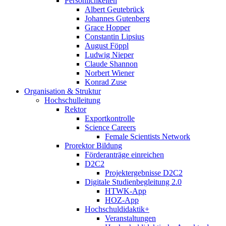
Persönlichkeiten
Albert Geutebrück
Johannes Gutenberg
Grace Hopper
Constantin Lipsius
August Föppl
Ludwig Nieper
Claude Shannon
Norbert Wiener
Konrad Zuse
Organisation & Struktur
Hochschulleitung
Rektor
Exportkontrolle
Science Careers
Female Scientists Network
Prorektor Bildung
Förderanträge einreichen
D2C2
Projektergebnisse D2C2
Digitale Studienbegleitung 2.0
HTWK-App
HOZ-App
Hochschuldidaktik+
Veranstaltungen