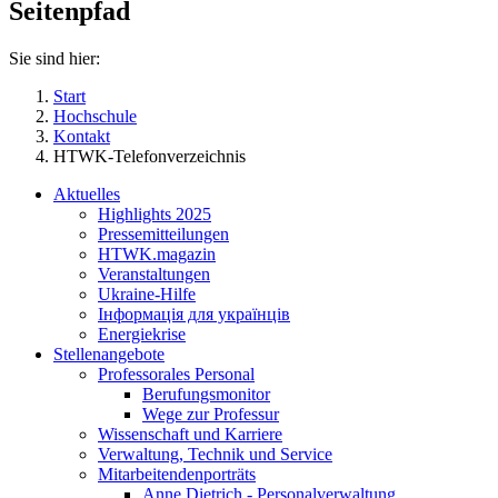
Seitenpfad
Sie sind hier:
Start
Hochschule
Kontakt
HTWK-Telefonverzeichnis
Aktuelles
Highlights 2025
Pressemitteilungen
HTWK.magazin
Veranstaltungen
Ukraine-Hilfe
Інформація для українців
Energiekrise
Stellenangebote
Professorales Personal
Berufungsmonitor
Wege zur Professur
Wissenschaft und Karriere
Verwaltung, Technik und Service
Mitarbeitendenporträts
Anne Dietrich - Personalverwaltung