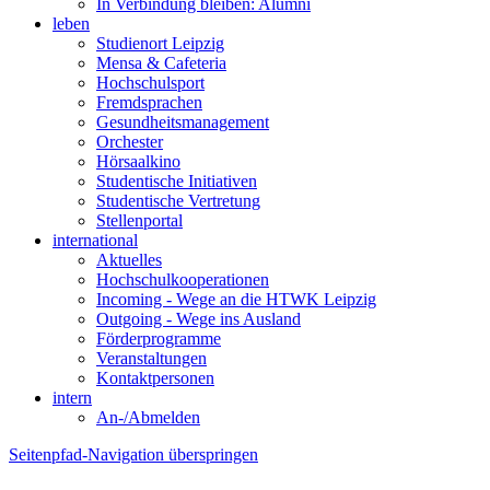
In Verbindung bleiben: Alumni
leben
Studienort Leipzig
Mensa & Cafeteria
Hochschulsport
Fremdsprachen
Gesundheitsmanagement
Orchester
Hörsaalkino
Studentische Initiativen
Studentische Vertretung
Stellenportal
international
Aktuelles
Hochschulkooperationen
Incoming - Wege an die HTWK Leipzig
Outgoing - Wege ins Ausland
Förderprogramme
Veranstaltungen
Kontaktpersonen
intern
An-/Abmelden
Seitenpfad-Navigation überspringen