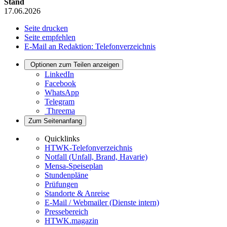
Stand
17.06.2026
Seite drucken
Seite empfehlen
E-Mail an Redaktion: Telefonverzeichnis
Optionen zum Teilen anzeigen
LinkedIn
Facebook
WhatsApp
Telegram
Threema
Zum Seitenanfang
Quicklinks
HTWK-Telefonverzeichnis
Notfall (Unfall, Brand, Havarie)
Mensa-Speiseplan
Stundenpläne
Prüfungen
Standorte & Anreise
E-Mail / Webmailer (Dienste intern)
Pressebereich
HTWK.magazin