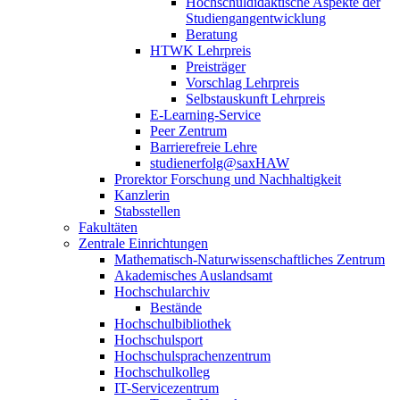
Hochschuldidaktische Aspekte der
Studiengangentwicklung
Beratung
HTWK Lehrpreis
Preisträger
Vorschlag Lehrpreis
Selbstauskunft Lehrpreis
E-Learning-Service
Peer Zentrum
Barrierefreie Lehre
studienerfolg@saxHAW
Prorektor Forschung und Nachhaltigkeit
Kanzlerin
Stabsstellen
Fakultäten
Zentrale Einrichtungen
Mathematisch-Naturwissenschaftliches Zentrum
Akademisches Auslandsamt
Hochschularchiv
Bestände
Hochschulbibliothek
Hochschulsport
Hochschulsprachenzentrum
Hochschulkolleg
IT-Servicezentrum