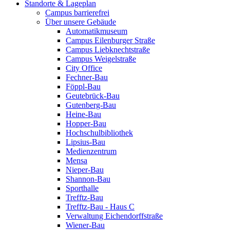
Standorte & Lageplan
Campus barrierefrei
Über unsere Gebäude
Automatikmuseum
Campus Eilenburger Straße
Campus Liebknechtstraße
Campus Weigelstraße
City Office
Fechner-Bau
Föppl-Bau
Geutebrück-Bau
Gutenberg-Bau
Heine-Bau
Hopper-Bau
Hochschulbibliothek
Lipsius-Bau
Medienzentrum
Mensa
Nieper-Bau
Shannon-Bau
Sporthalle
Trefftz-Bau
Trefftz-Bau - Haus C
Verwaltung Eichendorffstraße
Wiener-Bau