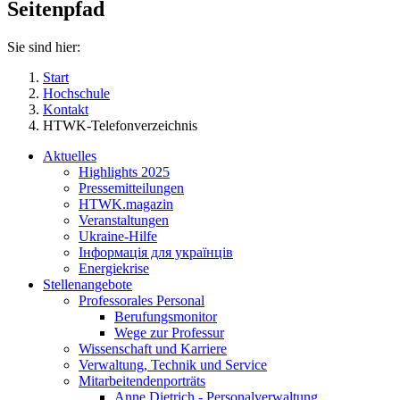
Seitenpfad
Sie sind hier:
Start
Hochschule
Kontakt
HTWK-Telefonverzeichnis
Aktuelles
Highlights 2025
Pressemitteilungen
HTWK.magazin
Veranstaltungen
Ukraine-Hilfe
Інформація для українців
Energiekrise
Stellenangebote
Professorales Personal
Berufungsmonitor
Wege zur Professur
Wissenschaft und Karriere
Verwaltung, Technik und Service
Mitarbeitendenporträts
Anne Dietrich - Personalverwaltung