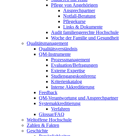
Pflege von Angehörigen
Ansprechpartner
Notfall-Beratung
Pflegekurse
Links & Dokumente
Audit familiengerechte Hochschule
Woche der Familie und Gesundheit
Qualitätsmanagement
Qualitätsverständnis
QM-Instrumente
Prozessmanagement
Evaluation/Befragungen
Externe Expertise
Studiengangskonferenz
Kriterienkatalog
Interne Akkreditierung
Feedback
QM-Verantwortung und Ansprechpartner
Systemakkreditierung
Verfahren
Glossar/FAQ
Weltoffene Hochschule
Zahlen & Fakten
Geschichte