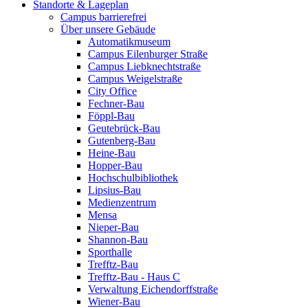
Standorte & Lageplan
Campus barrierefrei
Über unsere Gebäude
Automatikmuseum
Campus Eilenburger Straße
Campus Liebknechtstraße
Campus Weigelstraße
City Office
Fechner-Bau
Föppl-Bau
Geutebrück-Bau
Gutenberg-Bau
Heine-Bau
Hopper-Bau
Hochschulbibliothek
Lipsius-Bau
Medienzentrum
Mensa
Nieper-Bau
Shannon-Bau
Sporthalle
Trefftz-Bau
Trefftz-Bau - Haus C
Verwaltung Eichendorffstraße
Wiener-Bau