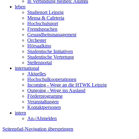
In Verbindung bleiben: Alumni
leben
Studienort Leipzig
Mensa & Cafeteria
Hochschulsport
Fremdsprachen
Gesundheitsmanagement
Orchester
Hörsaalkino
Studentische Initiativen
Studentische Vertretung
Stellenportal
international
Aktuelles
Hochschulkooperationen
Incoming - Wege an die HTWK Leipzig
Outgoing - Wege ins Ausland
Förderprogramme
Veranstaltungen
Kontaktpersonen
intern
An-/Abmelden
Seitenpfad-Navigation überspringen