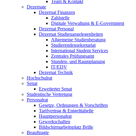
Team & Kontakt
Dezernate
Dezernat Finanzen
Zahlstelle
Digitale Verwaltung & E-Government
Dezernat Personal
Dezernat Studienangelegenheiten
Allgemeine Studienberatung
Studierendensekretariat
International Student Services
Zentrales Prüfungsamt
Stunden- und Raumplanung
IT/EDV
Dezernat Technik
Hochschulrat
Senat
Erweiterter Senat
Studentische Vertretung
Personalrat
Gesetze, Ordnungen & Vorschriften
Tarifvertrag & Entgelttabelle
Hauptpersonalrat
Gewerkschaften
Bildschirmarbeitsplatz Brille
Beauftragte