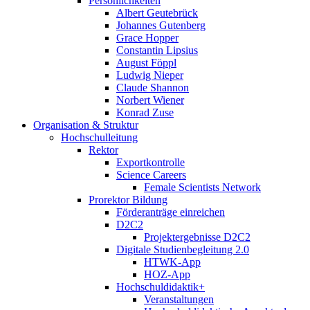
Persönlichkeiten
Albert Geutebrück
Johannes Gutenberg
Grace Hopper
Constantin Lipsius
August Föppl
Ludwig Nieper
Claude Shannon
Norbert Wiener
Konrad Zuse
Organisation & Struktur
Hochschulleitung
Rektor
Exportkontrolle
Science Careers
Female Scientists Network
Prorektor Bildung
Förderanträge einreichen
D2C2
Projektergebnisse D2C2
Digitale Studienbegleitung 2.0
HTWK-App
HOZ-App
Hochschuldidaktik+
Veranstaltungen