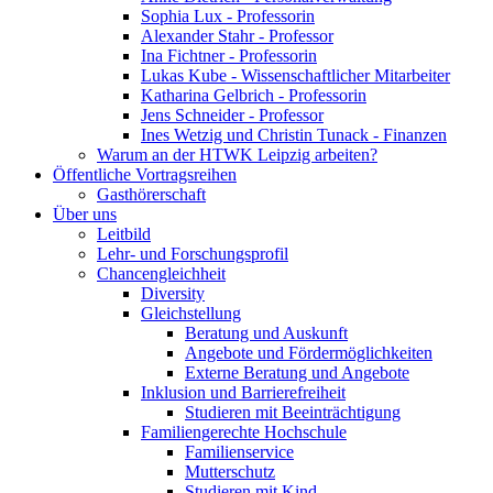
Sophia Lux - Professorin
Alexander Stahr - Professor
Ina Fichtner - Professorin
Lukas Kube - Wissenschaftlicher Mitarbeiter
Katharina Gelbrich - Professorin
Jens Schneider - Professor
Ines Wetzig und Christin Tunack - Finanzen
Warum an der HTWK Leipzig arbeiten?
Öffentliche Vortragsreihen
Gasthörerschaft
Über uns
Leitbild
Lehr- und Forschungsprofil
Chancengleichheit
Diversity
Gleichstellung
Beratung und Auskunft
Angebote und Fördermöglichkeiten
Externe Beratung und Angebote
Inklusion und Barrierefreiheit
Studieren mit Beeinträchtigung
Familiengerechte Hochschule
Familienservice
Mutterschutz
Studieren mit Kind