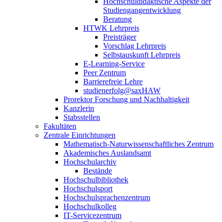
Hochschuldidaktische Aspekte der
Studiengangentwicklung
Beratung
HTWK Lehrpreis
Preisträger
Vorschlag Lehrpreis
Selbstauskunft Lehrpreis
E-Learning-Service
Peer Zentrum
Barrierefreie Lehre
studienerfolg@saxHAW
Prorektor Forschung und Nachhaltigkeit
Kanzlerin
Stabsstellen
Fakultäten
Zentrale Einrichtungen
Mathematisch-Naturwissenschaftliches Zentrum
Akademisches Auslandsamt
Hochschularchiv
Bestände
Hochschulbibliothek
Hochschulsport
Hochschulsprachenzentrum
Hochschulkolleg
IT-Servicezentrum