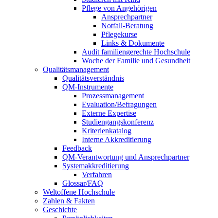
Pflege von Angehörigen
Ansprechpartner
Notfall-Beratung
Pflegekurse
Links & Dokumente
Audit familiengerechte Hochschule
Woche der Familie und Gesundheit
Qualitätsmanagement
Qualitätsverständnis
QM-Instrumente
Prozessmanagement
Evaluation/Befragungen
Externe Expertise
Studiengangskonferenz
Kriterienkatalog
Interne Akkreditierung
Feedback
QM-Verantwortung und Ansprechpartner
Systemakkreditierung
Verfahren
Glossar/FAQ
Weltoffene Hochschule
Zahlen & Fakten
Geschichte