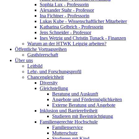
Sophia Lux - Professorin
Alexander Stahr - Professor
Ina Fichtner - Professorin
Lukas Kube - Wissenschaftlicher Mitarbeiter
Katharina Gelbrich - Professorin
Jens Schneider - Professor
Ines Wetzig und Christin Tunack - Finanzen
Warum an der HTWK Leipzig arbeiten?
Öffentliche Vortragsreihen
Gasthörerschaft
Über uns
Leitbild
Lehr- und Forschungsprofil
Chancengleichheit
Diversity
Gleichstellung
Beratung und Auskunft
Angebote und Fördermöglichkeiten
Externe Beratung und Angebote
Inklusion und Barrierefreiheit
Studieren mit Beeinträchtigung
Familiengerechte Hochschule
Familienservice
Mutterschutz
Studieren mit Kind