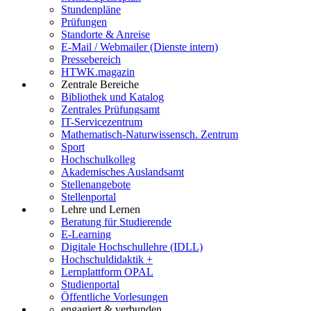
Stundenpläne
Prüfungen
Standorte & Anreise
E-Mail / Webmailer (Dienste intern)
Pressebereich
HTWK.magazin
Zentrale Bereiche
Bibliothek und Katalog
Zentrales Prüfungsamt
IT-Servicezentrum
Mathematisch-Naturwissensch. Zentrum
Sport
Hochschulkolleg
Akademisches Auslandsamt
Stellenangebote
Stellenportal
Lehre und Lernen
Beratung für Studierende
E-Learning
Digitale Hochschullehre (IDLL)
Hochschuldidaktik +
Lernplattform OPAL
Studienportal
Öffentliche Vorlesungen
engagiert & verbunden