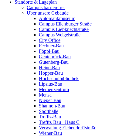
Standorte & Lageplan
Campus barrierefrei
Über unsere Gebäude
Automatikmuseum
Campus Eilenburger Straße
Campus Liebknechtstraße
Campus Weigelstraße
City Office
Fechner-Bau
Föppl-Bau
Geutebrück-Bau
Gutenberg-Bau
Heine-Bau
Hopper-Bau
Hochschulbibliothek
Lipsius-Bau
Medienzentrum
Mensa
Nieper-Bau
Shannon-Bau
Sporthalle
Trefftz-Bau
Trefftz-Bau - Haus C
Verwaltung Eichendorffstraße
Wiener-Bau