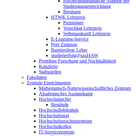
Hochschuldidaktische Aspekte der
Studiengangentwicklung
Beratung
HTWK Lehrpreis
Preisträger
Vorschlag Lehrpreis
Selbstauskunft Lehrpreis
E-Learning-Service
Peer Zentrum
Barrierefreie Lehre
studienerfolg@saxHAW
Prorektor Forschung und Nachhaltigkeit
Kanzlerin
Stabsstellen
Fakultäten
Zentrale Einrichtungen
Mathematisch-Naturwissenschaftliches Zentrum
Akademisches Auslandsamt
Hochschularchiv
Bestände
Hochschulbibliothek
Hochschulsport
Hochschulsprachenzentrum
Hochschulkolleg
IT-Servicezentrum