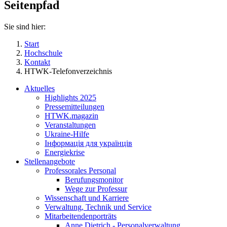
Seitenpfad
Sie sind hier:
Start
Hochschule
Kontakt
HTWK-Telefonverzeichnis
Aktuelles
Highlights 2025
Pressemitteilungen
HTWK.magazin
Veranstaltungen
Ukraine-Hilfe
Інформація для українців
Energiekrise
Stellenangebote
Professorales Personal
Berufungsmonitor
Wege zur Professur
Wissenschaft und Karriere
Verwaltung, Technik und Service
Mitarbeitendenporträts
Anne Dietrich - Personalverwaltung