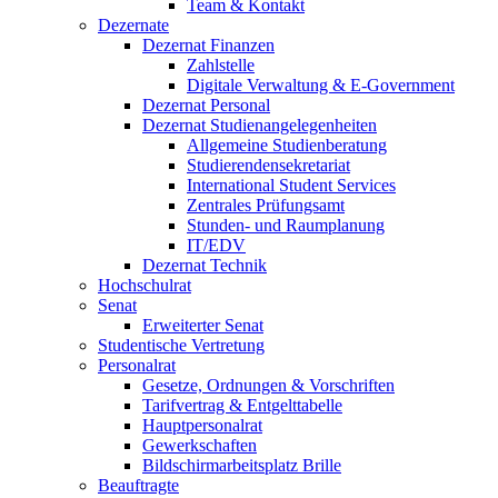
Team & Kontakt
Dezernate
Dezernat Finanzen
Zahlstelle
Digitale Verwaltung & E-Government
Dezernat Personal
Dezernat Studienangelegenheiten
Allgemeine Studienberatung
Studierendensekretariat
International Student Services
Zentrales Prüfungsamt
Stunden- und Raumplanung
IT/EDV
Dezernat Technik
Hochschulrat
Senat
Erweiterter Senat
Studentische Vertretung
Personalrat
Gesetze, Ordnungen & Vorschriften
Tarifvertrag & Entgelttabelle
Hauptpersonalrat
Gewerkschaften
Bildschirmarbeitsplatz Brille
Beauftragte