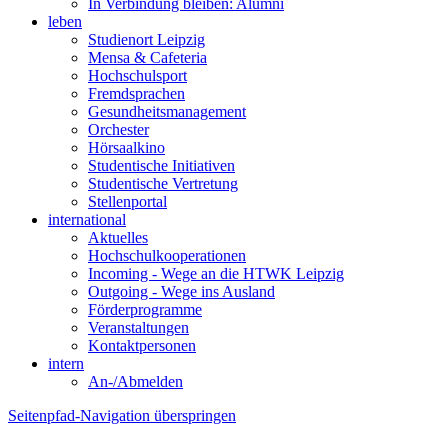
In Verbindung bleiben: Alumni
leben
Studienort Leipzig
Mensa & Cafeteria
Hochschulsport
Fremdsprachen
Gesundheitsmanagement
Orchester
Hörsaalkino
Studentische Initiativen
Studentische Vertretung
Stellenportal
international
Aktuelles
Hochschulkooperationen
Incoming - Wege an die HTWK Leipzig
Outgoing - Wege ins Ausland
Förderprogramme
Veranstaltungen
Kontaktpersonen
intern
An-/Abmelden
Seitenpfad-Navigation überspringen