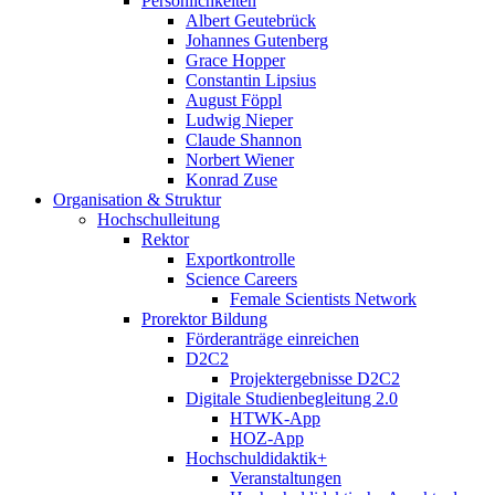
Persönlichkeiten
Albert Geutebrück
Johannes Gutenberg
Grace Hopper
Constantin Lipsius
August Föppl
Ludwig Nieper
Claude Shannon
Norbert Wiener
Konrad Zuse
Organisation & Struktur
Hochschulleitung
Rektor
Exportkontrolle
Science Careers
Female Scientists Network
Prorektor Bildung
Förderanträge einreichen
D2C2
Projektergebnisse D2C2
Digitale Studienbegleitung 2.0
HTWK-App
HOZ-App
Hochschuldidaktik+
Veranstaltungen