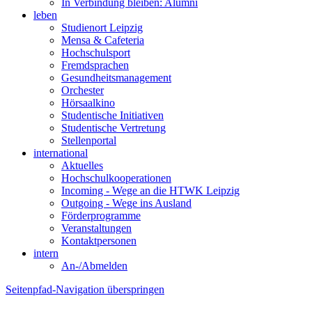
In Verbindung bleiben: Alumni
leben
Studienort Leipzig
Mensa & Cafeteria
Hochschulsport
Fremdsprachen
Gesundheitsmanagement
Orchester
Hörsaalkino
Studentische Initiativen
Studentische Vertretung
Stellenportal
international
Aktuelles
Hochschulkooperationen
Incoming - Wege an die HTWK Leipzig
Outgoing - Wege ins Ausland
Förderprogramme
Veranstaltungen
Kontaktpersonen
intern
An-/Abmelden
Seitenpfad-Navigation überspringen