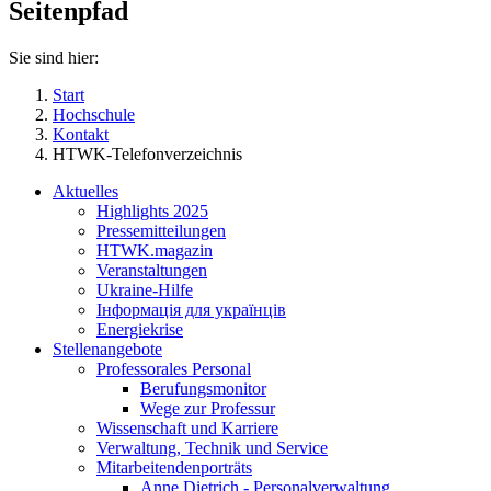
Seitenpfad
Sie sind hier:
Start
Hochschule
Kontakt
HTWK-Telefonverzeichnis
Aktuelles
Highlights 2025
Pressemitteilungen
HTWK.magazin
Veranstaltungen
Ukraine-Hilfe
Інформація для українців
Energiekrise
Stellenangebote
Professorales Personal
Berufungsmonitor
Wege zur Professur
Wissenschaft und Karriere
Verwaltung, Technik und Service
Mitarbeitendenporträts
Anne Dietrich - Personalverwaltung