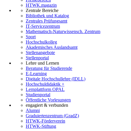
HTWK.magazin
Zentrale Bereiche
Bibliothek und Katalog
Zentrales Prüfungsamt
IT-Servicezentrum
Mathematisch-Naturwissensch. Zentrum
Sport
Hochschulkolleg
Akademisches Auslandsamt
Stellenangebote
Stellenportal
Lehre und Lernen
Beratung für Studierende
E-Learning
Digitale Hochschullehre (IDLL)
Hochschuldidaktik +
Lernplattform OPAL
Studienportal
Öffentliche Vorlesungen
engagiert & verbunden
Alumni
Graduiertenzentrum (GradZ)
HTWK-Förderverein
HTWK-Stiftung