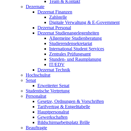
Team & Kontakt
Dezernate
Dezernat Finanzen
Zahlstelle
Digitale Verwaltung & E-Government
Dezernat Personal
Dezernat Studienangelegenheiten
Allgemeine Studienberatung
Studierendensekretariat
International Student Services
Zentrales Prüfungsamt
Stunden- und Raumplanung
IT/EDV
Dezernat Technik
Hochschulrat
Senat
Erweiterter Senat
Studentische Vertretung
Personalrat
Gesetze, Ordnungen & Vorschriften
Tarifvertrag & Entgelttabelle
Hauptpersonalrat
Gewerkschaften
Bildschirmarbeitsplatz Brille
Beauftragte