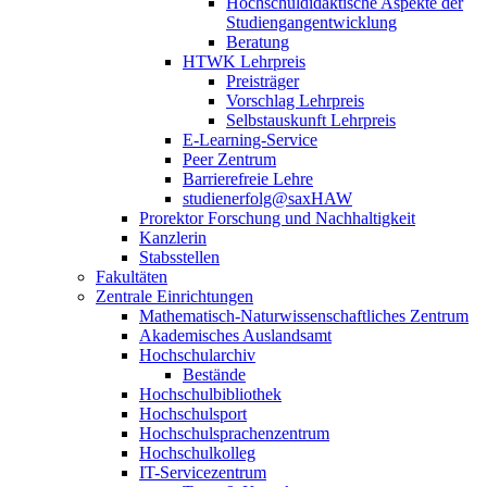
Hochschuldidaktische Aspekte der
Studiengangentwicklung
Beratung
HTWK Lehrpreis
Preisträger
Vorschlag Lehrpreis
Selbstauskunft Lehrpreis
E-Learning-Service
Peer Zentrum
Barrierefreie Lehre
studienerfolg@saxHAW
Prorektor Forschung und Nachhaltigkeit
Kanzlerin
Stabsstellen
Fakultäten
Zentrale Einrichtungen
Mathematisch-Naturwissenschaftliches Zentrum
Akademisches Auslandsamt
Hochschularchiv
Bestände
Hochschulbibliothek
Hochschulsport
Hochschulsprachenzentrum
Hochschulkolleg
IT-Servicezentrum