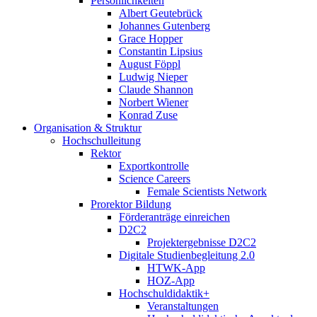
Persönlichkeiten
Albert Geutebrück
Johannes Gutenberg
Grace Hopper
Constantin Lipsius
August Föppl
Ludwig Nieper
Claude Shannon
Norbert Wiener
Konrad Zuse
Organisation & Struktur
Hochschulleitung
Rektor
Exportkontrolle
Science Careers
Female Scientists Network
Prorektor Bildung
Förderanträge einreichen
D2C2
Projektergebnisse D2C2
Digitale Studienbegleitung 2.0
HTWK-App
HOZ-App
Hochschuldidaktik+
Veranstaltungen