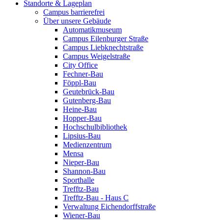
Standorte & Lageplan
Campus barrierefrei
Über unsere Gebäude
Automatikmuseum
Campus Eilenburger Straße
Campus Liebknechtstraße
Campus Weigelstraße
City Office
Fechner-Bau
Föppl-Bau
Geutebrück-Bau
Gutenberg-Bau
Heine-Bau
Hopper-Bau
Hochschulbibliothek
Lipsius-Bau
Medienzentrum
Mensa
Nieper-Bau
Shannon-Bau
Sporthalle
Trefftz-Bau
Trefftz-Bau - Haus C
Verwaltung Eichendorffstraße
Wiener-Bau