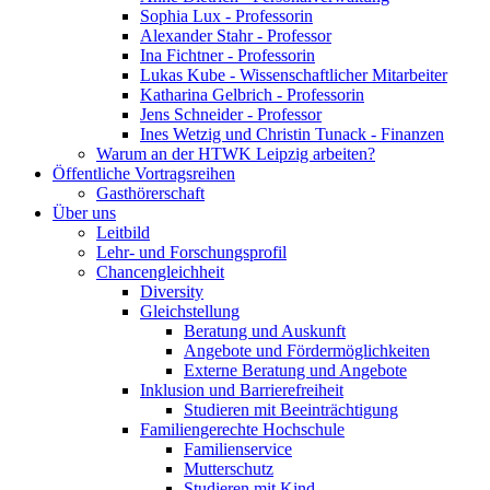
Sophia Lux - Professorin
Alexander Stahr - Professor
Ina Fichtner - Professorin
Lukas Kube - Wissenschaftlicher Mitarbeiter
Katharina Gelbrich - Professorin
Jens Schneider - Professor
Ines Wetzig und Christin Tunack - Finanzen
Warum an der HTWK Leipzig arbeiten?
Öffentliche Vortragsreihen
Gasthörerschaft
Über uns
Leitbild
Lehr- und Forschungsprofil
Chancengleichheit
Diversity
Gleichstellung
Beratung und Auskunft
Angebote und Fördermöglichkeiten
Externe Beratung und Angebote
Inklusion und Barrierefreiheit
Studieren mit Beeinträchtigung
Familiengerechte Hochschule
Familienservice
Mutterschutz
Studieren mit Kind