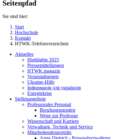
Seitenpfad
Sie sind hier:
Start
Hochschule
Kontakt
HTWK-Telefonverzeichnis
Aktuelles
Highlights 2025
Pressemitteilungen
HTWK.magazin
Veranstaltungen
Ukraine-Hilfe
Інформація для українців
Energiekrise
Stellenangebote
Professorales Personal
Berufungsmonitor
Wege zur Professur
Wissenschaft und Karriere
Verwaltung, Technik und Service
Mitarbeitendenporträts
Anne Dietrich - Personalverwaltung