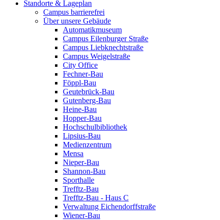
Standorte & Lageplan
Campus barrierefrei
Über unsere Gebäude
Automatikmuseum
Campus Eilenburger Straße
Campus Liebknechtstraße
Campus Weigelstraße
City Office
Fechner-Bau
Föppl-Bau
Geutebrück-Bau
Gutenberg-Bau
Heine-Bau
Hopper-Bau
Hochschulbibliothek
Lipsius-Bau
Medienzentrum
Mensa
Nieper-Bau
Shannon-Bau
Sporthalle
Trefftz-Bau
Trefftz-Bau - Haus C
Verwaltung Eichendorffstraße
Wiener-Bau