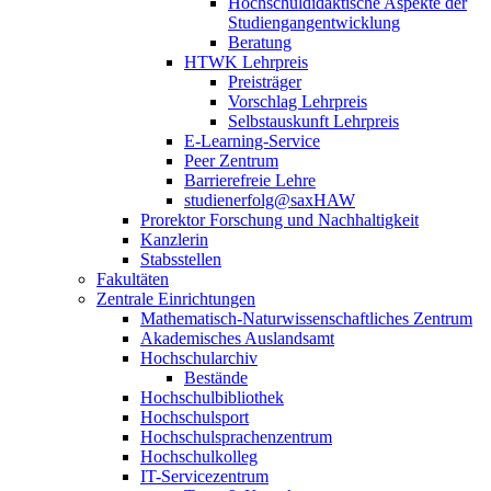
Hochschuldidaktische Aspekte der
Studiengangentwicklung
Beratung
HTWK Lehrpreis
Preisträger
Vorschlag Lehrpreis
Selbstauskunft Lehrpreis
E-Learning-Service
Peer Zentrum
Barrierefreie Lehre
studienerfolg@saxHAW
Prorektor Forschung und Nachhaltigkeit
Kanzlerin
Stabsstellen
Fakultäten
Zentrale Einrichtungen
Mathematisch-Naturwissenschaftliches Zentrum
Akademisches Auslandsamt
Hochschularchiv
Bestände
Hochschulbibliothek
Hochschulsport
Hochschulsprachenzentrum
Hochschulkolleg
IT-Servicezentrum