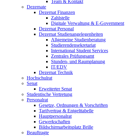
Team & Kontakt
Dezernate
Dezernat Finanzen
Zahlstelle
Digitale Verwaltung & E-Government
Dezernat Personal
Dezernat Studienangelegenheiten
Allgemeine Studienberatung
Studierendensekretariat
International Student Services
Zentrales Prüfungsamt
Stunden- und Raumplanung
IT/EDV
Dezernat Technik
Hochschulrat
Senat
Erweiterter Senat
Studentische Vertretung
Personalrat
Gesetze, Ordnungen & Vorschriften
Tarifvertrag & Entgelttabelle
Hauptpersonalrat
Gewerkschaften
Bildschirmarbeitsplatz Brille
Beauftragte