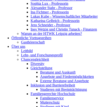
Sophia Lux - Professorin
Alexander Stahr - Professor
Ina Fichtner - Professorin
Lukas Kube - Wissenschaftlicher Mitarbeiter
Katharina Gelbrich - Professorin
Jens Schneider - Professor
Ines Wetzig und Christin Tunack - Finanzen
Warum an der HTWK Leipzig arbeiten?
Öffentliche Vortragsreihen
Gasthörerschaft
Über uns
Leitbild
Lehr- und Forschungsprofil
Chancengleichheit
Diversity
Gleichstellung
Beratung und Auskunft
Angebote und Fördermöglichkeiten
Externe Beratung und Angebote
Inklusion und Barrierefreiheit
Studieren mit Beeinträchtigung
Familiengerechte Hochschule
Familienservice
Mutterschutz
Studieren mit Kind