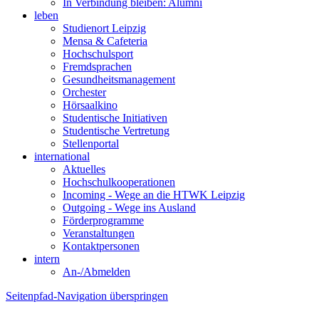
In Verbindung bleiben: Alumni
leben
Studienort Leipzig
Mensa & Cafeteria
Hochschulsport
Fremdsprachen
Gesundheitsmanagement
Orchester
Hörsaalkino
Studentische Initiativen
Studentische Vertretung
Stellenportal
international
Aktuelles
Hochschulkooperationen
Incoming - Wege an die HTWK Leipzig
Outgoing - Wege ins Ausland
Förderprogramme
Veranstaltungen
Kontaktpersonen
intern
An-/Abmelden
Seitenpfad-Navigation überspringen