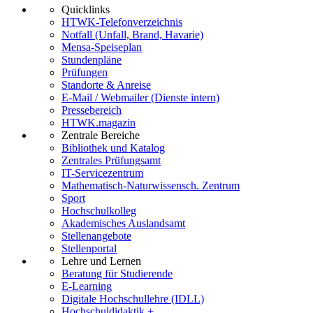
Quicklinks
HTWK-Telefonverzeichnis
Notfall (Unfall, Brand, Havarie)
Mensa-Speiseplan
Stundenpläne
Prüfungen
Standorte & Anreise
E-Mail / Webmailer (Dienste intern)
Pressebereich
HTWK.magazin
Zentrale Bereiche
Bibliothek und Katalog
Zentrales Prüfungsamt
IT-Servicezentrum
Mathematisch-Naturwissensch. Zentrum
Sport
Hochschulkolleg
Akademisches Auslandsamt
Stellenangebote
Stellenportal
Lehre und Lernen
Beratung für Studierende
E-Learning
Digitale Hochschullehre (IDLL)
Hochschuldidaktik +