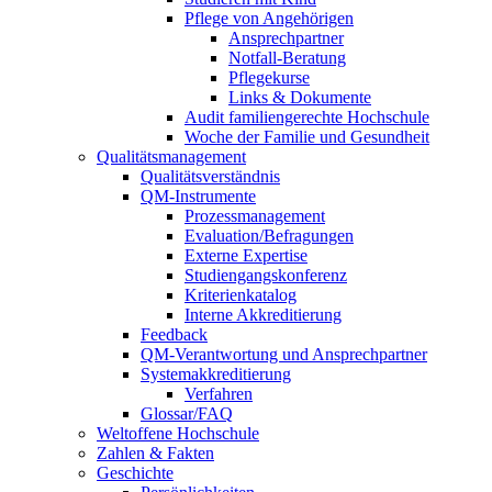
Pflege von Angehörigen
Ansprechpartner
Notfall-Beratung
Pflegekurse
Links & Dokumente
Audit familiengerechte Hochschule
Woche der Familie und Gesundheit
Qualitätsmanagement
Qualitätsverständnis
QM-Instrumente
Prozessmanagement
Evaluation/Befragungen
Externe Expertise
Studiengangskonferenz
Kriterienkatalog
Interne Akkreditierung
Feedback
QM-Verantwortung und Ansprechpartner
Systemakkreditierung
Verfahren
Glossar/FAQ
Weltoffene Hochschule
Zahlen & Fakten
Geschichte