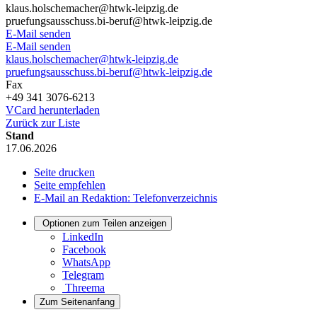
klaus.holschemacher@htwk-leipzig.de
pruefungsausschuss.bi-beruf@htwk-leipzig.de
E-Mail senden
E-Mail senden
klaus.holschemacher@htwk-leipzig.de
pruefungsausschuss.bi-beruf@htwk-leipzig.de
Fax
+49 341 3076-6213
VCard herunterladen
Zurück zur Liste
Stand
17.06.2026
Seite drucken
Seite empfehlen
E-Mail an Redaktion: Telefonverzeichnis
Optionen zum Teilen anzeigen
LinkedIn
Facebook
WhatsApp
Telegram
Threema
Zum Seitenanfang