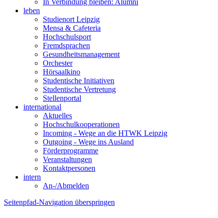
In Verbindung bleiben: Alumni
leben
Studienort Leipzig
Mensa & Cafeteria
Hochschulsport
Fremdsprachen
Gesundheitsmanagement
Orchester
Hörsaalkino
Studentische Initiativen
Studentische Vertretung
Stellenportal
international
Aktuelles
Hochschulkooperationen
Incoming - Wege an die HTWK Leipzig
Outgoing - Wege ins Ausland
Förderprogramme
Veranstaltungen
Kontaktpersonen
intern
An-/Abmelden
Seitenpfad-Navigation überspringen