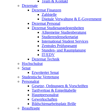
Team & Kontakt
Dezernate
Dezernat Finanzen
Zahlstelle
Digitale Verwaltung & E-Government
Dezernat Personal
Dezernat Studienangelegenheiten
Allgemeine Studienberatung
Studierendensekretariat
International Student Services
Zentrales Prüfungsamt
Stunden- und Raumplanung
IT/EDV
Dezernat Technik
Hochschulrat
Senat
Erweiterter Senat
Studentische Vertretung
Personalrat
Gesetze, Ordnungen & Vorschriften
Tarifvertrag & Entgelttabelle
Hauptpersonalrat
Gewerkschaften
Bildschirmarbeitsplatz Brille
Beauftragte