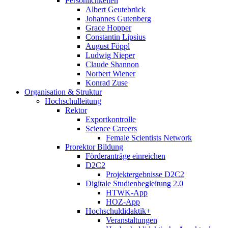
Persönlichkeiten
Albert Geutebrück
Johannes Gutenberg
Grace Hopper
Constantin Lipsius
August Föppl
Ludwig Nieper
Claude Shannon
Norbert Wiener
Konrad Zuse
Organisation & Struktur
Hochschulleitung
Rektor
Exportkontrolle
Science Careers
Female Scientists Network
Prorektor Bildung
Förderanträge einreichen
D2C2
Projektergebnisse D2C2
Digitale Studienbegleitung 2.0
HTWK-App
HOZ-App
Hochschuldidaktik+
Veranstaltungen