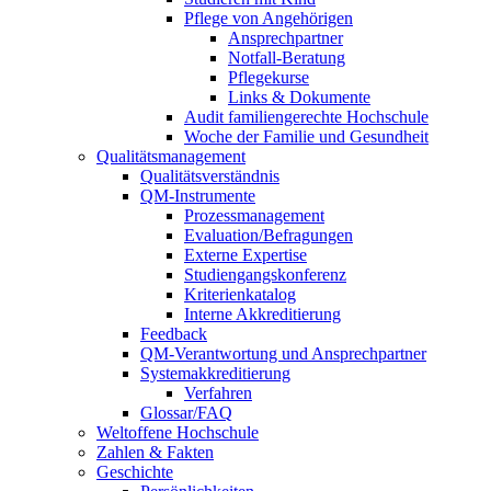
Pflege von Angehörigen
Ansprechpartner
Notfall-Beratung
Pflegekurse
Links & Dokumente
Audit familiengerechte Hochschule
Woche der Familie und Gesundheit
Qualitätsmanagement
Qualitätsverständnis
QM-Instrumente
Prozessmanagement
Evaluation/Befragungen
Externe Expertise
Studiengangskonferenz
Kriterienkatalog
Interne Akkreditierung
Feedback
QM-Verantwortung und Ansprechpartner
Systemakkreditierung
Verfahren
Glossar/FAQ
Weltoffene Hochschule
Zahlen & Fakten
Geschichte