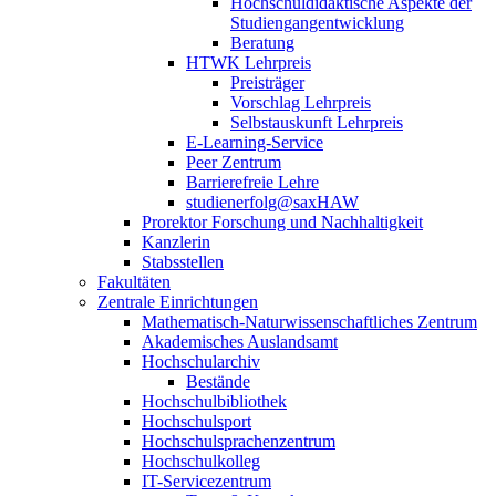
Hochschuldidaktische Aspekte der
Studiengangentwicklung
Beratung
HTWK Lehrpreis
Preisträger
Vorschlag Lehrpreis
Selbstauskunft Lehrpreis
E-Learning-Service
Peer Zentrum
Barrierefreie Lehre
studienerfolg@saxHAW
Prorektor Forschung und Nachhaltigkeit
Kanzlerin
Stabsstellen
Fakultäten
Zentrale Einrichtungen
Mathematisch-Naturwissenschaftliches Zentrum
Akademisches Auslandsamt
Hochschularchiv
Bestände
Hochschulbibliothek
Hochschulsport
Hochschulsprachenzentrum
Hochschulkolleg
IT-Servicezentrum