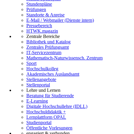
Stundenpläne
Prüfungen
Standorte & Anreise
E-Mail / Webmailer (Dienste intern)
Pressebereich
HTWK.magazin
Zentrale Bereiche
Bibliothek und Katalog
Zentrales Prüfungsamt
IT-Servicezentrum
Mathematisch-Naturwissensch. Zentrum
Sport
Hochschulkolleg
Akademisches Auslandsamt
Stellenangebote
Stellenportal
Lehre und Lernen
Beratung für Studierende
E-Learning
Digitale Hochschullehre (IDLL)
Hochschuldidaktik +
Lernplattform OPAL
Studienportal
Öffentliche Vorlesungen
engagiert & verbunden