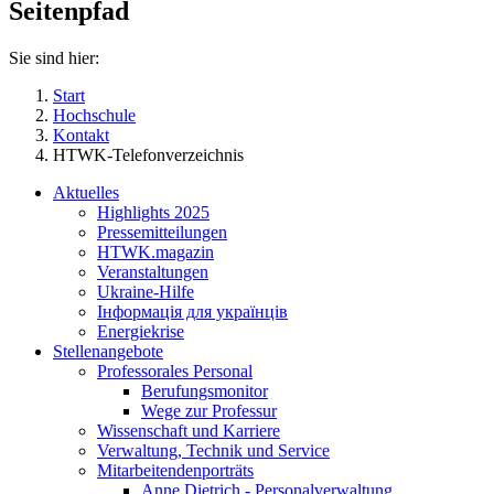
Seitenpfad
Sie sind hier:
Start
Hochschule
Kontakt
HTWK-Telefonverzeichnis
Aktuelles
Highlights 2025
Pressemitteilungen
HTWK.magazin
Veranstaltungen
Ukraine-Hilfe
Інформація для українців
Energiekrise
Stellenangebote
Professorales Personal
Berufungsmonitor
Wege zur Professur
Wissenschaft und Karriere
Verwaltung, Technik und Service
Mitarbeitendenporträts
Anne Dietrich - Personalverwaltung