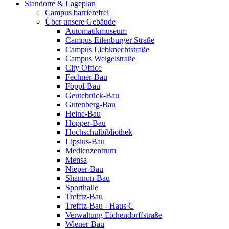
Standorte & Lageplan
Campus barrierefrei
Über unsere Gebäude
Automatikmuseum
Campus Eilenburger Straße
Campus Liebknechtstraße
Campus Weigelstraße
City Office
Fechner-Bau
Föppl-Bau
Geutebrück-Bau
Gutenberg-Bau
Heine-Bau
Hopper-Bau
Hochschulbibliothek
Lipsius-Bau
Medienzentrum
Mensa
Nieper-Bau
Shannon-Bau
Sporthalle
Trefftz-Bau
Trefftz-Bau - Haus C
Verwaltung Eichendorffstraße
Wiener-Bau