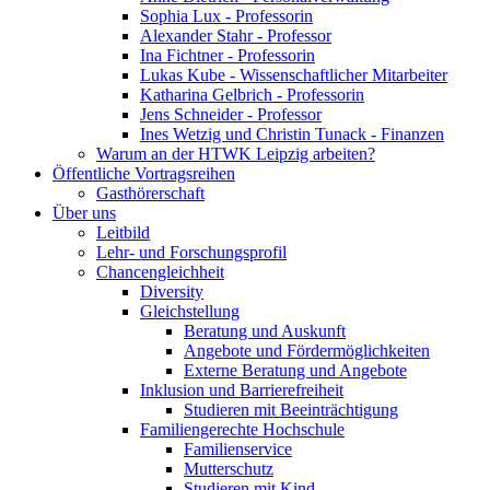
Sophia Lux - Professorin
Alexander Stahr - Professor
Ina Fichtner - Professorin
Lukas Kube - Wissenschaftlicher Mitarbeiter
Katharina Gelbrich - Professorin
Jens Schneider - Professor
Ines Wetzig und Christin Tunack - Finanzen
Warum an der HTWK Leipzig arbeiten?
Öffentliche Vortragsreihen
Gasthörerschaft
Über uns
Leitbild
Lehr- und Forschungsprofil
Chancengleichheit
Diversity
Gleichstellung
Beratung und Auskunft
Angebote und Fördermöglichkeiten
Externe Beratung und Angebote
Inklusion und Barrierefreiheit
Studieren mit Beeinträchtigung
Familiengerechte Hochschule
Familienservice
Mutterschutz
Studieren mit Kind