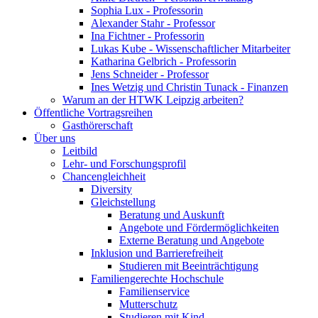
Sophia Lux - Professorin
Alexander Stahr - Professor
Ina Fichtner - Professorin
Lukas Kube - Wissenschaftlicher Mitarbeiter
Katharina Gelbrich - Professorin
Jens Schneider - Professor
Ines Wetzig und Christin Tunack - Finanzen
Warum an der HTWK Leipzig arbeiten?
Öffentliche Vortragsreihen
Gasthörerschaft
Über uns
Leitbild
Lehr- und Forschungsprofil
Chancengleichheit
Diversity
Gleichstellung
Beratung und Auskunft
Angebote und Fördermöglichkeiten
Externe Beratung und Angebote
Inklusion und Barrierefreiheit
Studieren mit Beeinträchtigung
Familiengerechte Hochschule
Familienservice
Mutterschutz
Studieren mit Kind