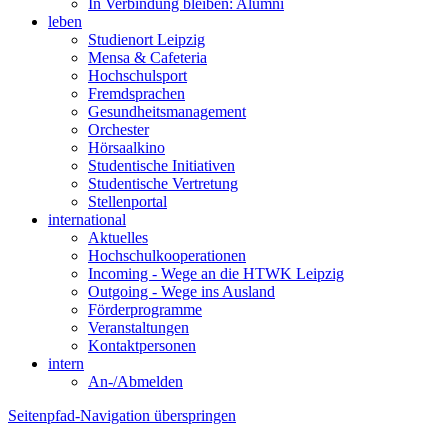
In Verbindung bleiben: Alumni
leben
Studienort Leipzig
Mensa & Cafeteria
Hochschulsport
Fremdsprachen
Gesundheitsmanagement
Orchester
Hörsaalkino
Studentische Initiativen
Studentische Vertretung
Stellenportal
international
Aktuelles
Hochschulkooperationen
Incoming - Wege an die HTWK Leipzig
Outgoing - Wege ins Ausland
Förderprogramme
Veranstaltungen
Kontaktpersonen
intern
An-/Abmelden
Seitenpfad-Navigation überspringen