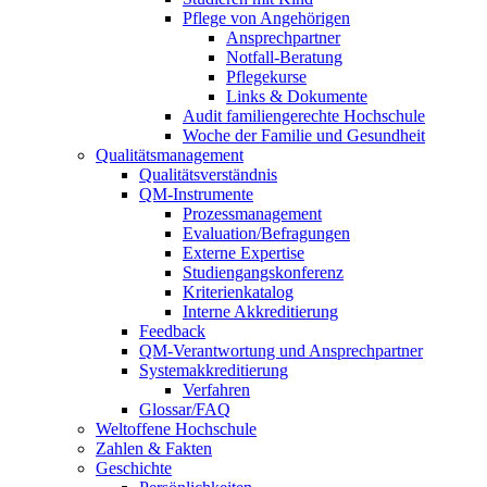
Pflege von Angehörigen
Ansprechpartner
Notfall-Beratung
Pflegekurse
Links & Dokumente
Audit familiengerechte Hochschule
Woche der Familie und Gesundheit
Qualitätsmanagement
Qualitätsverständnis
QM-Instrumente
Prozessmanagement
Evaluation/Befragungen
Externe Expertise
Studiengangskonferenz
Kriterienkatalog
Interne Akkreditierung
Feedback
QM-Verantwortung und Ansprechpartner
Systemakkreditierung
Verfahren
Glossar/FAQ
Weltoffene Hochschule
Zahlen & Fakten
Geschichte