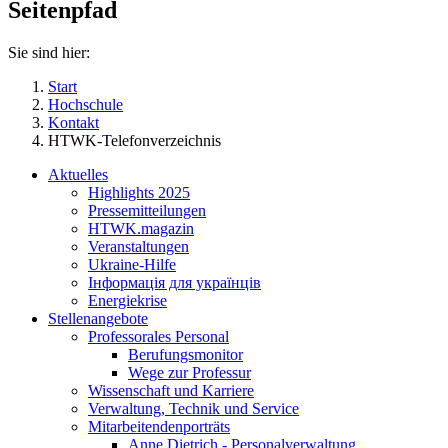
Seitenpfad
Sie sind hier:
Start
Hochschule
Kontakt
HTWK-Telefonverzeichnis
Aktuelles
Highlights 2025
Pressemitteilungen
HTWK.magazin
Veranstaltungen
Ukraine-Hilfe
Інформація для українців
Energiekrise
Stellenangebote
Professorales Personal
Berufungsmonitor
Wege zur Professur
Wissenschaft und Karriere
Verwaltung, Technik und Service
Mitarbeitendenporträts
Anne Dietrich - Personalverwaltung