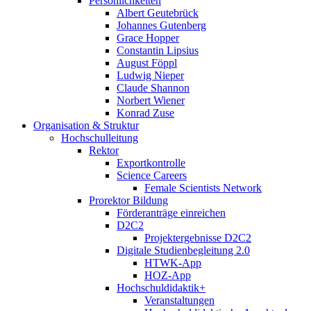
Persönlichkeiten
Albert Geutebrück
Johannes Gutenberg
Grace Hopper
Constantin Lipsius
August Föppl
Ludwig Nieper
Claude Shannon
Norbert Wiener
Konrad Zuse
Organisation & Struktur
Hochschulleitung
Rektor
Exportkontrolle
Science Careers
Female Scientists Network
Prorektor Bildung
Förderanträge einreichen
D2C2
Projektergebnisse D2C2
Digitale Studienbegleitung 2.0
HTWK-App
HOZ-App
Hochschuldidaktik+
Veranstaltungen