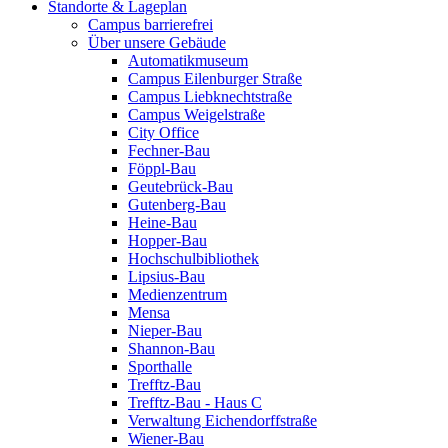
Standorte & Lageplan
Campus barrierefrei
Über unsere Gebäude
Automatikmuseum
Campus Eilenburger Straße
Campus Liebknechtstraße
Campus Weigelstraße
City Office
Fechner-Bau
Föppl-Bau
Geutebrück-Bau
Gutenberg-Bau
Heine-Bau
Hopper-Bau
Hochschulbibliothek
Lipsius-Bau
Medienzentrum
Mensa
Nieper-Bau
Shannon-Bau
Sporthalle
Trefftz-Bau
Trefftz-Bau - Haus C
Verwaltung Eichendorffstraße
Wiener-Bau