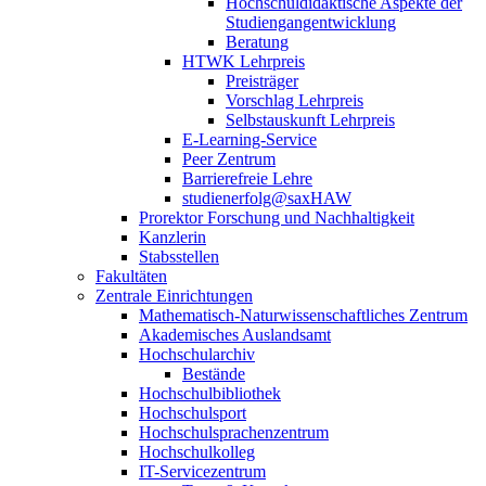
Hochschuldidaktische Aspekte der
Studiengangentwicklung
Beratung
HTWK Lehrpreis
Preisträger
Vorschlag Lehrpreis
Selbstauskunft Lehrpreis
E-Learning-Service
Peer Zentrum
Barrierefreie Lehre
studienerfolg@saxHAW
Prorektor Forschung und Nachhaltigkeit
Kanzlerin
Stabsstellen
Fakultäten
Zentrale Einrichtungen
Mathematisch-Naturwissenschaftliches Zentrum
Akademisches Auslandsamt
Hochschularchiv
Bestände
Hochschulbibliothek
Hochschulsport
Hochschulsprachenzentrum
Hochschulkolleg
IT-Servicezentrum