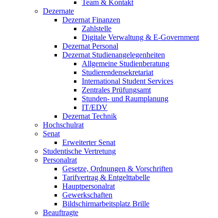
Team & Kontakt
Dezernate
Dezernat Finanzen
Zahlstelle
Digitale Verwaltung & E-Government
Dezernat Personal
Dezernat Studienangelegenheiten
Allgemeine Studienberatung
Studierendensekretariat
International Student Services
Zentrales Prüfungsamt
Stunden- und Raumplanung
IT/EDV
Dezernat Technik
Hochschulrat
Senat
Erweiterter Senat
Studentische Vertretung
Personalrat
Gesetze, Ordnungen & Vorschriften
Tarifvertrag & Entgelttabelle
Hauptpersonalrat
Gewerkschaften
Bildschirmarbeitsplatz Brille
Beauftragte