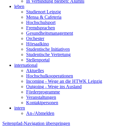
In Verbindung bleiben: Alumni
leben
Studienort Leipzig
Mensa & Cafeteria
Hochschulsport
Fremdsprachen
Gesundheitsmanagement
Orchester
Hörsaalkino
Studentische Initiativen
Studentische Vertretung
Stellenportal
international
Aktuelles
Hochschulkooperationen
Incoming - Wege an die HTWK Leipzig
Outgoing - Wege ins Ausland
Förderprogramme
Veranstaltungen
Kontaktpersonen
intern
An-/Abmelden
Seitenpfad-Navigation überspringen