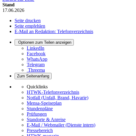
Stand
17.06.2026
Seite drucken
Seite empfehlen
E-Mail an Redaktion: Telefonverzeichnis
Optionen zum Teilen anzeigen
LinkedIn
Facebook
WhatsApp
Telegram
Threema
Zum Seitenanfang
Quicklinks
HTWK-Telefonverzeichnis
Notfall (Unfall, Brand, Havarie)
Mensa-Speiseplan
Stundenpläne
Prüfungen
Standorte & Anreise
E-Mail / Webmailer (Dienste intern)
Pressebereich
HTWK.magazin