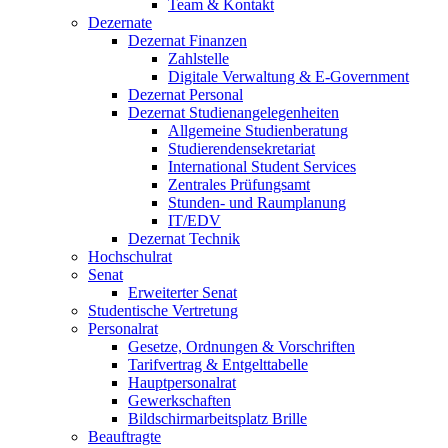
Team & Kontakt
Dezernate
Dezernat Finanzen
Zahlstelle
Digitale Verwaltung & E-Government
Dezernat Personal
Dezernat Studienangelegenheiten
Allgemeine Studienberatung
Studierendensekretariat
International Student Services
Zentrales Prüfungsamt
Stunden- und Raumplanung
IT/EDV
Dezernat Technik
Hochschulrat
Senat
Erweiterter Senat
Studentische Vertretung
Personalrat
Gesetze, Ordnungen & Vorschriften
Tarifvertrag & Entgelttabelle
Hauptpersonalrat
Gewerkschaften
Bildschirmarbeitsplatz Brille
Beauftragte