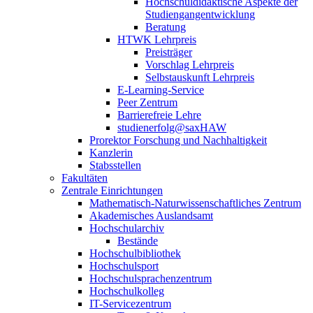
Hochschuldidaktische Aspekte der
Studiengangentwicklung
Beratung
HTWK Lehrpreis
Preisträger
Vorschlag Lehrpreis
Selbstauskunft Lehrpreis
E-Learning-Service
Peer Zentrum
Barrierefreie Lehre
studienerfolg@saxHAW
Prorektor Forschung und Nachhaltigkeit
Kanzlerin
Stabsstellen
Fakultäten
Zentrale Einrichtungen
Mathematisch-Naturwissenschaftliches Zentrum
Akademisches Auslandsamt
Hochschularchiv
Bestände
Hochschulbibliothek
Hochschulsport
Hochschulsprachenzentrum
Hochschulkolleg
IT-Servicezentrum