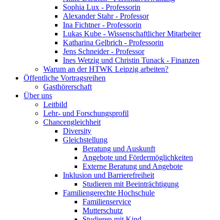
Sophia Lux - Professorin
Alexander Stahr - Professor
Ina Fichtner - Professorin
Lukas Kube - Wissenschaftlicher Mitarbeiter
Katharina Gelbrich - Professorin
Jens Schneider - Professor
Ines Wetzig und Christin Tunack - Finanzen
Warum an der HTWK Leipzig arbeiten?
Öffentliche Vortragsreihen
Gasthörerschaft
Über uns
Leitbild
Lehr- und Forschungsprofil
Chancengleichheit
Diversity
Gleichstellung
Beratung und Auskunft
Angebote und Fördermöglichkeiten
Externe Beratung und Angebote
Inklusion und Barrierefreiheit
Studieren mit Beeinträchtigung
Familiengerechte Hochschule
Familienservice
Mutterschutz
Studieren mit Kind