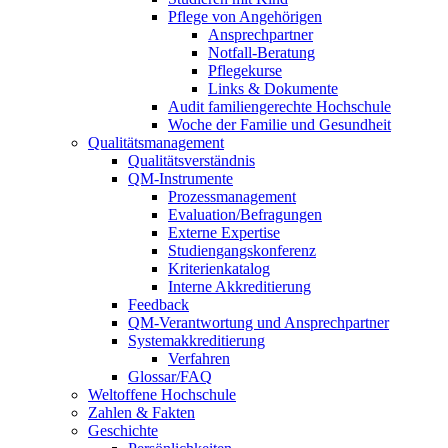
Pflege von Angehörigen
Ansprechpartner
Notfall-Beratung
Pflegekurse
Links & Dokumente
Audit familiengerechte Hochschule
Woche der Familie und Gesundheit
Qualitätsmanagement
Qualitätsverständnis
QM-Instrumente
Prozessmanagement
Evaluation/Befragungen
Externe Expertise
Studiengangskonferenz
Kriterienkatalog
Interne Akkreditierung
Feedback
QM-Verantwortung und Ansprechpartner
Systemakkreditierung
Verfahren
Glossar/FAQ
Weltoffene Hochschule
Zahlen & Fakten
Geschichte