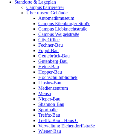
Standorte & Lageplan
Campus barrierefrei
Über unsere Gebäude
Automatikmuseum
Campus Eilenburger Straße
Campus Liebknechtstraße
Campus Weigelstraße
City Office
Fechner-Bau
Föppl-Bau
Geutebrück-Bau
Gutenberg-Bau
Heine-Bau
Hopper-Bau
Hochschulbibliothek
Lipsius-Bau
Medienzentrum
Mensa
Nieper-Bau
Shannon-Bau
Sporthalle
Trefftz-Bau
Trefftz-Bau - Haus C
Verwaltung Eichendorffstraße
Wiener-Bau