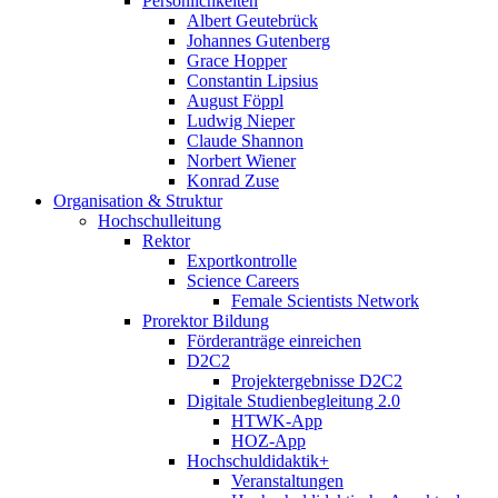
Persönlichkeiten
Albert Geutebrück
Johannes Gutenberg
Grace Hopper
Constantin Lipsius
August Föppl
Ludwig Nieper
Claude Shannon
Norbert Wiener
Konrad Zuse
Organisation & Struktur
Hochschulleitung
Rektor
Exportkontrolle
Science Careers
Female Scientists Network
Prorektor Bildung
Förderanträge einreichen
D2C2
Projektergebnisse D2C2
Digitale Studienbegleitung 2.0
HTWK-App
HOZ-App
Hochschuldidaktik+
Veranstaltungen