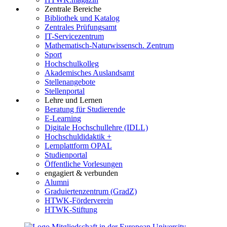
Zentrale Bereiche
Bibliothek und Katalog
Zentrales Prüfungsamt
IT-Servicezentrum
Mathematisch-Naturwissensch. Zentrum
Sport
Hochschulkolleg
Akademisches Auslandsamt
Stellenangebote
Stellenportal
Lehre und Lernen
Beratung für Studierende
E-Learning
Digitale Hochschullehre (IDLL)
Hochschuldidaktik +
Lernplattform OPAL
Studienportal
Öffentliche Vorlesungen
engagiert & verbunden
Alumni
Graduiertenzentrum (GradZ)
HTWK-Förderverein
HTWK-Stiftung