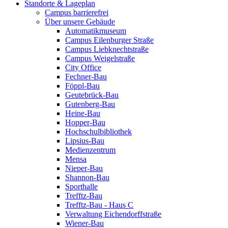
Standorte & Lageplan
Campus barrierefrei
Über unsere Gebäude
Automatikmuseum
Campus Eilenburger Straße
Campus Liebknechtstraße
Campus Weigelstraße
City Office
Fechner-Bau
Föppl-Bau
Geutebrück-Bau
Gutenberg-Bau
Heine-Bau
Hopper-Bau
Hochschulbibliothek
Lipsius-Bau
Medienzentrum
Mensa
Nieper-Bau
Shannon-Bau
Sporthalle
Trefftz-Bau
Trefftz-Bau - Haus C
Verwaltung Eichendorffstraße
Wiener-Bau