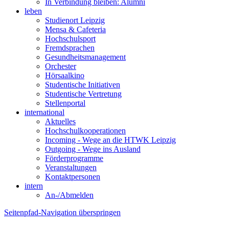
In Verbindung bleiben: Alumni
leben
Studienort Leipzig
Mensa & Cafeteria
Hochschulsport
Fremdsprachen
Gesundheitsmanagement
Orchester
Hörsaalkino
Studentische Initiativen
Studentische Vertretung
Stellenportal
international
Aktuelles
Hochschulkooperationen
Incoming - Wege an die HTWK Leipzig
Outgoing - Wege ins Ausland
Förderprogramme
Veranstaltungen
Kontaktpersonen
intern
An-/Abmelden
Seitenpfad-Navigation überspringen