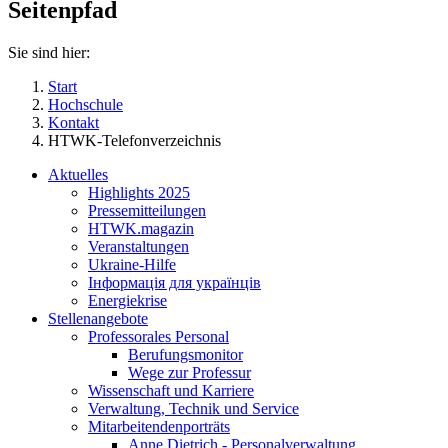
Seitenpfad
Sie sind hier:
Start
Hochschule
Kontakt
HTWK-Telefonverzeichnis
Aktuelles
Highlights 2025
Pressemitteilungen
HTWK.magazin
Veranstaltungen
Ukraine-Hilfe
Інформація для українців
Energiekrise
Stellenangebote
Professorales Personal
Berufungsmonitor
Wege zur Professur
Wissenschaft und Karriere
Verwaltung, Technik und Service
Mitarbeitendenporträts
Anne Dietrich - Personalverwaltung