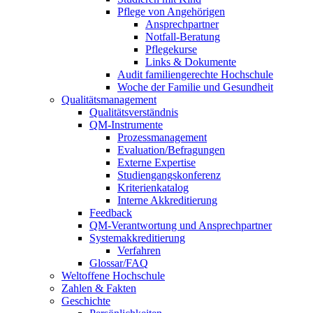
Pflege von Angehörigen
Ansprechpartner
Notfall-Beratung
Pflegekurse
Links & Dokumente
Audit familiengerechte Hochschule
Woche der Familie und Gesundheit
Qualitätsmanagement
Qualitätsverständnis
QM-Instrumente
Prozessmanagement
Evaluation/Befragungen
Externe Expertise
Studiengangskonferenz
Kriterienkatalog
Interne Akkreditierung
Feedback
QM-Verantwortung und Ansprechpartner
Systemakkreditierung
Verfahren
Glossar/FAQ
Weltoffene Hochschule
Zahlen & Fakten
Geschichte