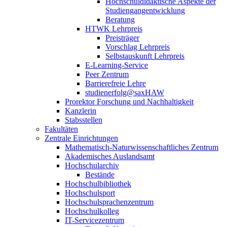
Hochschuldidaktische Aspekte der
Studiengangentwicklung
Beratung
HTWK Lehrpreis
Preisträger
Vorschlag Lehrpreis
Selbstauskunft Lehrpreis
E-Learning-Service
Peer Zentrum
Barrierefreie Lehre
studienerfolg@saxHAW
Prorektor Forschung und Nachhaltigkeit
Kanzlerin
Stabsstellen
Fakultäten
Zentrale Einrichtungen
Mathematisch-Naturwissenschaftliches Zentrum
Akademisches Auslandsamt
Hochschularchiv
Bestände
Hochschulbibliothek
Hochschulsport
Hochschulsprachenzentrum
Hochschulkolleg
IT-Servicezentrum