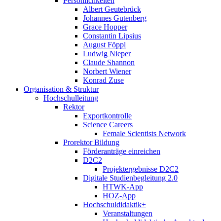
Persönlichkeiten
Albert Geutebrück
Johannes Gutenberg
Grace Hopper
Constantin Lipsius
August Föppl
Ludwig Nieper
Claude Shannon
Norbert Wiener
Konrad Zuse
Organisation & Struktur
Hochschulleitung
Rektor
Exportkontrolle
Science Careers
Female Scientists Network
Prorektor Bildung
Förderanträge einreichen
D2C2
Projektergebnisse D2C2
Digitale Studienbegleitung 2.0
HTWK-App
HOZ-App
Hochschuldidaktik+
Veranstaltungen