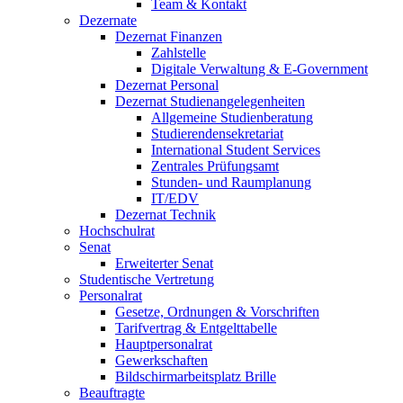
Team & Kontakt
Dezernate
Dezernat Finanzen
Zahlstelle
Digitale Verwaltung & E-Government
Dezernat Personal
Dezernat Studienangelegenheiten
Allgemeine Studienberatung
Studierendensekretariat
International Student Services
Zentrales Prüfungsamt
Stunden- und Raumplanung
IT/EDV
Dezernat Technik
Hochschulrat
Senat
Erweiterter Senat
Studentische Vertretung
Personalrat
Gesetze, Ordnungen & Vorschriften
Tarifvertrag & Entgelttabelle
Hauptpersonalrat
Gewerkschaften
Bildschirmarbeitsplatz Brille
Beauftragte