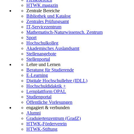
HTWK.magazin
Zentrale Bereiche
Bibliothek und Katalog
Zentrales Prüfungsamt
IT-Servicezentrum
Mathematisch-Naturwissensch. Zentrum
Sport
Hochschulkolleg
Akademisches Auslandsamt
Stellenangebote
Stellenportal
Lehre und Lernen
Beratung für Studierende
E-Learning
Digitale Hochschullehre (IDLL)
Hochschuldidaktik +
Lernplattform OPAL
Studienportal
Öffentliche Vorlesungen
engagiert & verbunden
Alumni
Graduiertenzentrum (GradZ)
HTWK-Förderverein
HTWK-Stiftung