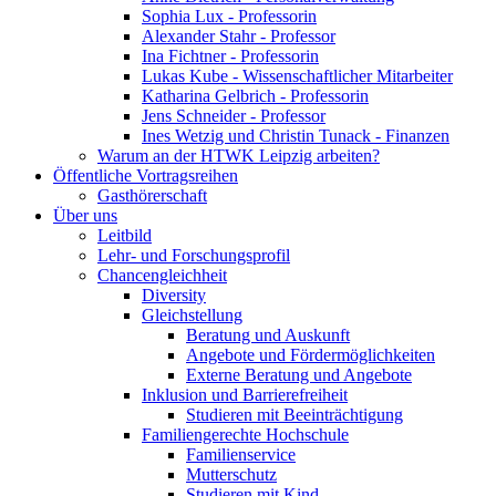
Sophia Lux - Professorin
Alexander Stahr - Professor
Ina Fichtner - Professorin
Lukas Kube - Wissenschaftlicher Mitarbeiter
Katharina Gelbrich - Professorin
Jens Schneider - Professor
Ines Wetzig und Christin Tunack - Finanzen
Warum an der HTWK Leipzig arbeiten?
Öffentliche Vortragsreihen
Gasthörerschaft
Über uns
Leitbild
Lehr- und Forschungsprofil
Chancengleichheit
Diversity
Gleichstellung
Beratung und Auskunft
Angebote und Fördermöglichkeiten
Externe Beratung und Angebote
Inklusion und Barrierefreiheit
Studieren mit Beeinträchtigung
Familiengerechte Hochschule
Familienservice
Mutterschutz
Studieren mit Kind