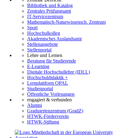
Bibliothek und Katalog
Zentrales Prüfungsamt
IT-Servicezentrum
Mathematisch-Naturwissensch. Zentrum
Sport
Hochschulkolleg
Akademisches Auslandsamt
Stellenangebote
Stellenportal
Lehre und Lernen
Beratung für Studierende
E-Learning
Digitale Hochschullehre (IDLL)
Hochschuldidaktik +
Lernplattform OPAL
Studienportal
Öffentliche Vorlesungen
engagiert & verbunden
Alumni
Graduiertenzentrum (GradZ)
HTWK-Förderverein
HTWK-Stiftung