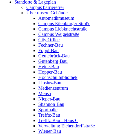
Standorte & Lageplan
Campus barrierefrei
Über unsere Gebäude
Automatikmuseum
Campus Eilenburger Straße
Campus Liebknechtstraße
Campus Weigelstraße
City Office
Fechner-Bau
Föppl-Bau
Geutebrück-Bau
Gutenberg-Bau
Heine-Bau
Hopper-Bau
Hochschulbibliothek
Lipsius-Bau
Medienzentrum
Mensa
Nieper-Bau
Shannon-Bau
Sporthalle
Trefftz-Bau
Trefftz-Bau - Haus C
Verwaltung Eichendorffstraße
Wiener-Bau