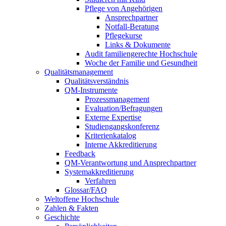
Pflege von Angehörigen
Ansprechpartner
Notfall-Beratung
Pflegekurse
Links & Dokumente
Audit familiengerechte Hochschule
Woche der Familie und Gesundheit
Qualitätsmanagement
Qualitätsverständnis
QM-Instrumente
Prozessmanagement
Evaluation/Befragungen
Externe Expertise
Studiengangskonferenz
Kriterienkatalog
Interne Akkreditierung
Feedback
QM-Verantwortung und Ansprechpartner
Systemakkreditierung
Verfahren
Glossar/FAQ
Weltoffene Hochschule
Zahlen & Fakten
Geschichte