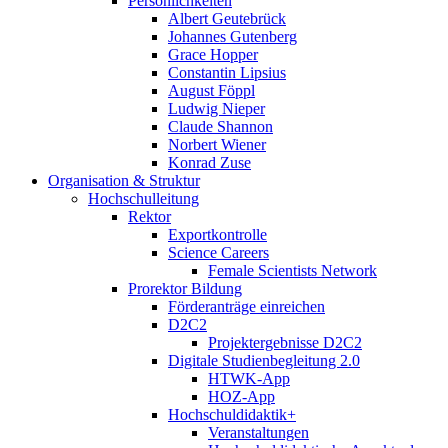
Persönlichkeiten
Albert Geutebrück
Johannes Gutenberg
Grace Hopper
Constantin Lipsius
August Föppl
Ludwig Nieper
Claude Shannon
Norbert Wiener
Konrad Zuse
Organisation & Struktur
Hochschulleitung
Rektor
Exportkontrolle
Science Careers
Female Scientists Network
Prorektor Bildung
Förderanträge einreichen
D2C2
Projektergebnisse D2C2
Digitale Studienbegleitung 2.0
HTWK-App
HOZ-App
Hochschuldidaktik+
Veranstaltungen