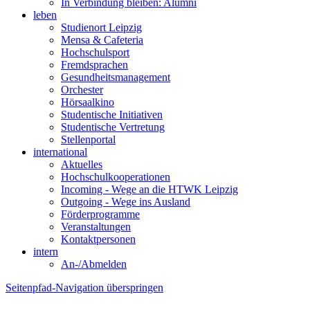
In Verbindung bleiben: Alumni
leben
Studienort Leipzig
Mensa & Cafeteria
Hochschulsport
Fremdsprachen
Gesundheitsmanagement
Orchester
Hörsaalkino
Studentische Initiativen
Studentische Vertretung
Stellenportal
international
Aktuelles
Hochschulkooperationen
Incoming - Wege an die HTWK Leipzig
Outgoing - Wege ins Ausland
Förderprogramme
Veranstaltungen
Kontaktpersonen
intern
An-/Abmelden
Seitenpfad-Navigation überspringen