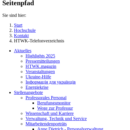
Seitenpfad
Sie sind hier:
Start
Hochschule
Kontakt
HTWK-Telefonverzeichnis
Aktuelles
Highlights 2025
Pressemitteilungen
HTWK.magazin
Veranstaltungen
Ukraine-Hilfe
Інформація для українців
Energiekrise
Stellenangebote
Professorales Personal
Berufungsmonitor
Wege zur Professur
Wissenschaft und Karriere
Verwaltung, Technik und Service
Mitarbeitendenporträts
Anne Dietrich - Personalverwaltung