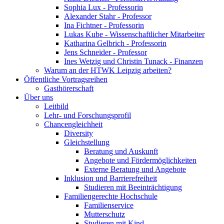
Sophia Lux - Professorin
Alexander Stahr - Professor
Ina Fichtner - Professorin
Lukas Kube - Wissenschaftlicher Mitarbeiter
Katharina Gelbrich - Professorin
Jens Schneider - Professor
Ines Wetzig und Christin Tunack - Finanzen
Warum an der HTWK Leipzig arbeiten?
Öffentliche Vortragsreihen
Gasthörerschaft
Über uns
Leitbild
Lehr- und Forschungsprofil
Chancengleichheit
Diversity
Gleichstellung
Beratung und Auskunft
Angebote und Fördermöglichkeiten
Externe Beratung und Angebote
Inklusion und Barrierefreiheit
Studieren mit Beeinträchtigung
Familiengerechte Hochschule
Familienservice
Mutterschutz
Studieren mit Kind