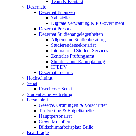
Team & Kontakt
Dezernate
Dezernat Finanzen
Zahlstelle
Digitale Verwaltung & E-Government
Dezernat Personal
Dezernat Studienangelegenheiten
Allgemeine Studienberatung
Studierendensekretariat
International Student Services
Zentrales Prüfungsamt
Stunden- und Raumplanung
IT/EDV
Dezernat Technik
Hochschulrat
Senat
Erweiterter Senat
Studentische Vertretung
Personalrat
Gesetze, Ordnungen & Vorschriften
Tarifvertrag & Entgelttabelle
Hauptpersonalrat
Gewerkschaften
Bildschirmarbeitsplatz Brille
Beauftragte