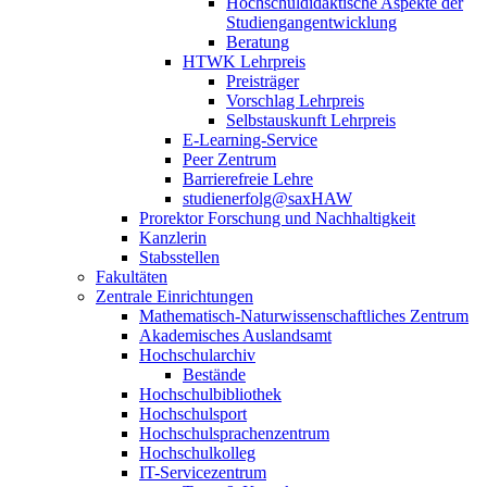
Hochschuldidaktische Aspekte der
Studiengangentwicklung
Beratung
HTWK Lehrpreis
Preisträger
Vorschlag Lehrpreis
Selbstauskunft Lehrpreis
E-Learning-Service
Peer Zentrum
Barrierefreie Lehre
studienerfolg@saxHAW
Prorektor Forschung und Nachhaltigkeit
Kanzlerin
Stabsstellen
Fakultäten
Zentrale Einrichtungen
Mathematisch-Naturwissenschaftliches Zentrum
Akademisches Auslandsamt
Hochschularchiv
Bestände
Hochschulbibliothek
Hochschulsport
Hochschulsprachenzentrum
Hochschulkolleg
IT-Servicezentrum