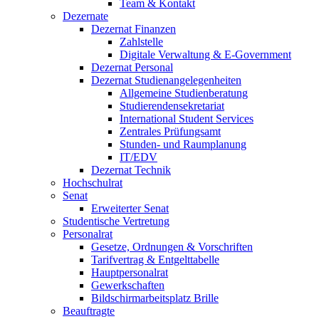
Team & Kontakt
Dezernate
Dezernat Finanzen
Zahlstelle
Digitale Verwaltung & E-Government
Dezernat Personal
Dezernat Studienangelegenheiten
Allgemeine Studienberatung
Studierendensekretariat
International Student Services
Zentrales Prüfungsamt
Stunden- und Raumplanung
IT/EDV
Dezernat Technik
Hochschulrat
Senat
Erweiterter Senat
Studentische Vertretung
Personalrat
Gesetze, Ordnungen & Vorschriften
Tarifvertrag & Entgelttabelle
Hauptpersonalrat
Gewerkschaften
Bildschirmarbeitsplatz Brille
Beauftragte