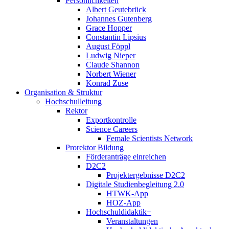
Persönlichkeiten
Albert Geutebrück
Johannes Gutenberg
Grace Hopper
Constantin Lipsius
August Föppl
Ludwig Nieper
Claude Shannon
Norbert Wiener
Konrad Zuse
Organisation & Struktur
Hochschulleitung
Rektor
Exportkontrolle
Science Careers
Female Scientists Network
Prorektor Bildung
Förderanträge einreichen
D2C2
Projektergebnisse D2C2
Digitale Studienbegleitung 2.0
HTWK-App
HOZ-App
Hochschuldidaktik+
Veranstaltungen