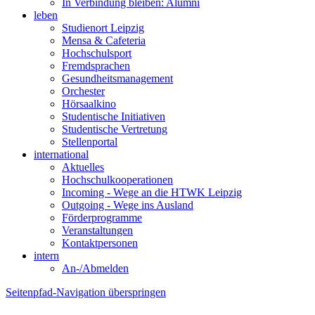
In Verbindung bleiben: Alumni
leben
Studienort Leipzig
Mensa & Cafeteria
Hochschulsport
Fremdsprachen
Gesundheitsmanagement
Orchester
Hörsaalkino
Studentische Initiativen
Studentische Vertretung
Stellenportal
international
Aktuelles
Hochschulkooperationen
Incoming - Wege an die HTWK Leipzig
Outgoing - Wege ins Ausland
Förderprogramme
Veranstaltungen
Kontaktpersonen
intern
An-/Abmelden
Seitenpfad-Navigation überspringen