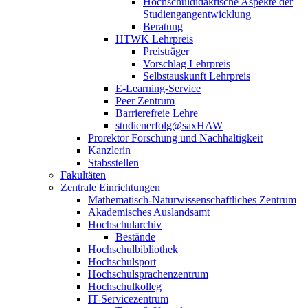
Hochschuldidaktische Aspekte der
Studiengangentwicklung
Beratung
HTWK Lehrpreis
Preisträger
Vorschlag Lehrpreis
Selbstauskunft Lehrpreis
E-Learning-Service
Peer Zentrum
Barrierefreie Lehre
studienerfolg@saxHAW
Prorektor Forschung und Nachhaltigkeit
Kanzlerin
Stabsstellen
Fakultäten
Zentrale Einrichtungen
Mathematisch-Naturwissenschaftliches Zentrum
Akademisches Auslandsamt
Hochschularchiv
Bestände
Hochschulbibliothek
Hochschulsport
Hochschulsprachenzentrum
Hochschulkolleg
IT-Servicezentrum