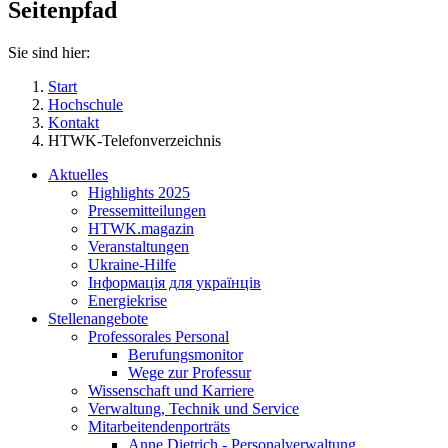
Seitenpfad
Sie sind hier:
Start
Hochschule
Kontakt
HTWK-Telefonverzeichnis
Aktuelles
Highlights 2025
Pressemitteilungen
HTWK.magazin
Veranstaltungen
Ukraine-Hilfe
Інформація для українців
Energiekrise
Stellenangebote
Professorales Personal
Berufungsmonitor
Wege zur Professur
Wissenschaft und Karriere
Verwaltung, Technik und Service
Mitarbeitendenporträts
Anne Dietrich - Personalverwaltung