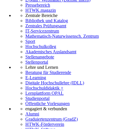
Pressebereich
HTWK.magazin
Zentrale Bereiche
Bibliothek und Katalog
Zentrales Prüfungsamt
IT-Servicezentrum
Mathematisch-Naturwissensch. Zentrum
Sport
Hochschulkolleg
Akademisches Auslandsamt
Stellenangebote
Stellenportal
Lehre und Lernen
Beratung für Studierende
E-Learning
Digitale Hochschullehre (IDLL)
Hochschuldidaktik +
Lernplattform OPAL
Studienportal
Öffentliche Vorlesungen
engagiert & verbunden
Alumni
Graduiertenzentrum (GradZ)
HTWK-Förderverein