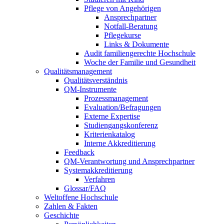
Pflege von Angehörigen
Ansprechpartner
Notfall-Beratung
Pflegekurse
Links & Dokumente
Audit familiengerechte Hochschule
Woche der Familie und Gesundheit
Qualitätsmanagement
Qualitätsverständnis
QM-Instrumente
Prozessmanagement
Evaluation/Befragungen
Externe Expertise
Studiengangskonferenz
Kriterienkatalog
Interne Akkreditierung
Feedback
QM-Verantwortung und Ansprechpartner
Systemakkreditierung
Verfahren
Glossar/FAQ
Weltoffene Hochschule
Zahlen & Fakten
Geschichte