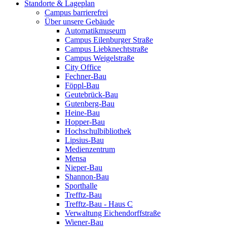
Standorte & Lageplan
Campus barrierefrei
Über unsere Gebäude
Automatikmuseum
Campus Eilenburger Straße
Campus Liebknechtstraße
Campus Weigelstraße
City Office
Fechner-Bau
Föppl-Bau
Geutebrück-Bau
Gutenberg-Bau
Heine-Bau
Hopper-Bau
Hochschulbibliothek
Lipsius-Bau
Medienzentrum
Mensa
Nieper-Bau
Shannon-Bau
Sporthalle
Trefftz-Bau
Trefftz-Bau - Haus C
Verwaltung Eichendorffstraße
Wiener-Bau