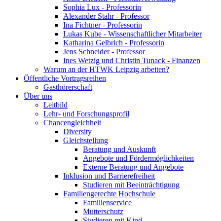
Sophia Lux - Professorin
Alexander Stahr - Professor
Ina Fichtner - Professorin
Lukas Kube - Wissenschaftlicher Mitarbeiter
Katharina Gelbrich - Professorin
Jens Schneider - Professor
Ines Wetzig und Christin Tunack - Finanzen
Warum an der HTWK Leipzig arbeiten?
Öffentliche Vortragsreihen
Gasthörerschaft
Über uns
Leitbild
Lehr- und Forschungsprofil
Chancengleichheit
Diversity
Gleichstellung
Beratung und Auskunft
Angebote und Fördermöglichkeiten
Externe Beratung und Angebote
Inklusion und Barrierefreiheit
Studieren mit Beeinträchtigung
Familiengerechte Hochschule
Familienservice
Mutterschutz
Studieren mit Kind