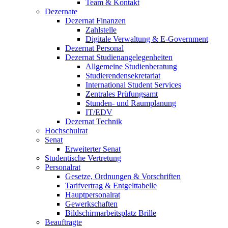
Team & Kontakt
Dezernate
Dezernat Finanzen
Zahlstelle
Digitale Verwaltung & E-Government
Dezernat Personal
Dezernat Studienangelegenheiten
Allgemeine Studienberatung
Studierendensekretariat
International Student Services
Zentrales Prüfungsamt
Stunden- und Raumplanung
IT/EDV
Dezernat Technik
Hochschulrat
Senat
Erweiterter Senat
Studentische Vertretung
Personalrat
Gesetze, Ordnungen & Vorschriften
Tarifvertrag & Entgelttabelle
Hauptpersonalrat
Gewerkschaften
Bildschirmarbeitsplatz Brille
Beauftragte