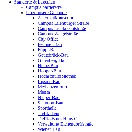
Standorte & Lageplan
Campus barrierefrei
Über unsere Gebäude
Automatikmuseum
Campus Eilenburger Straße
Campus Liebknechtstraße
Campus Weigelstraße
City Office
Fechner-Bau
Föppl-Bau
Geutebrück-Bau
Gutenberg-Bau
Heine-Bau
Hopper-Bau
Hochschulbibliothek
Lipsius-Bau
Medienzentrum
Mensa
Nieper-Bau
Shannon-Bau
Sporthalle
Trefftz-Bau
Trefftz-Bau - Haus C
Verwaltung Eichendorffstraße
Wiener-Bau