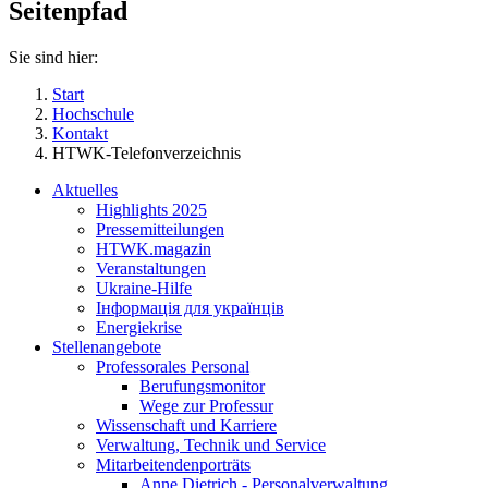
Seitenpfad
Sie sind hier:
Start
Hochschule
Kontakt
HTWK-Telefonverzeichnis
Aktuelles
Highlights 2025
Pressemitteilungen
HTWK.magazin
Veranstaltungen
Ukraine-Hilfe
Інформація для українців
Energiekrise
Stellenangebote
Professorales Personal
Berufungsmonitor
Wege zur Professur
Wissenschaft und Karriere
Verwaltung, Technik und Service
Mitarbeitendenporträts
Anne Dietrich - Personalverwaltung