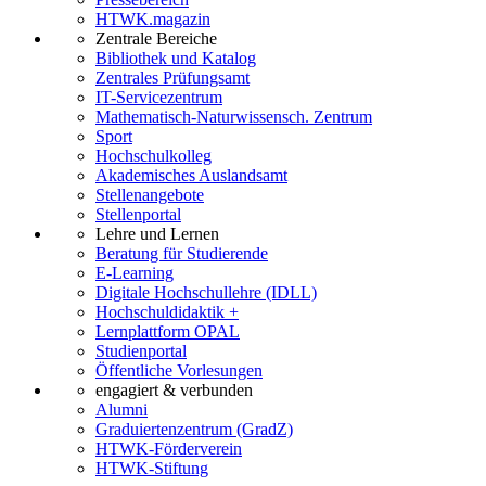
HTWK.magazin
Zentrale Bereiche
Bibliothek und Katalog
Zentrales Prüfungsamt
IT-Servicezentrum
Mathematisch-Naturwissensch. Zentrum
Sport
Hochschulkolleg
Akademisches Auslandsamt
Stellenangebote
Stellenportal
Lehre und Lernen
Beratung für Studierende
E-Learning
Digitale Hochschullehre (IDLL)
Hochschuldidaktik +
Lernplattform OPAL
Studienportal
Öffentliche Vorlesungen
engagiert & verbunden
Alumni
Graduiertenzentrum (GradZ)
HTWK-Förderverein
HTWK-Stiftung