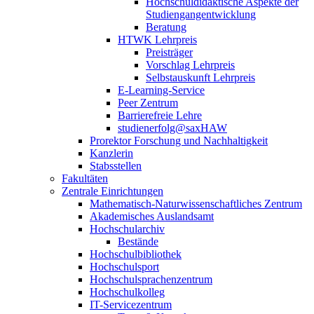
Hochschuldidaktische Aspekte der
Studiengangentwicklung
Beratung
HTWK Lehrpreis
Preisträger
Vorschlag Lehrpreis
Selbstauskunft Lehrpreis
E-Learning-Service
Peer Zentrum
Barrierefreie Lehre
studienerfolg@saxHAW
Prorektor Forschung und Nachhaltigkeit
Kanzlerin
Stabsstellen
Fakultäten
Zentrale Einrichtungen
Mathematisch-Naturwissenschaftliches Zentrum
Akademisches Auslandsamt
Hochschularchiv
Bestände
Hochschulbibliothek
Hochschulsport
Hochschulsprachenzentrum
Hochschulkolleg
IT-Servicezentrum