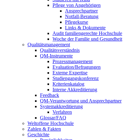
Pflege von Angehörigen
Ansprechpartner
Notfall-Beratung
Pflegekurse
Links & Dokumente
Audit familiengerechte Hochschule
Woche der Familie und Gesundheit
Qualitätsmanagement
Qualitätsverständnis
QM-Instrumente
Prozessmanagement
Evaluation/Befragungen
Externe Expertise
Studiengangskonferenz
Kriterienkatalog
Interne Akkreditierung
Feedback
QM-Verantwortung und Ansprechpartner
Systemakkreditierung
Verfahren
Glossar/FAQ
Weltoffene Hochschule
Zahlen & Fakten
Geschichte