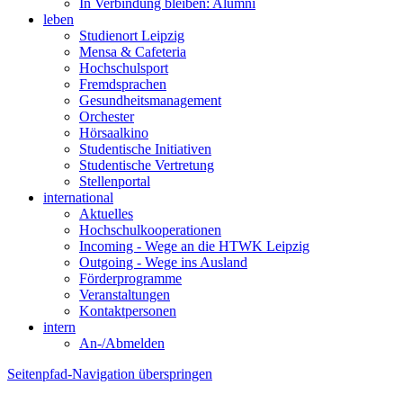
In Verbindung bleiben: Alumni
leben
Studienort Leipzig
Mensa & Cafeteria
Hochschulsport
Fremdsprachen
Gesundheitsmanagement
Orchester
Hörsaalkino
Studentische Initiativen
Studentische Vertretung
Stellenportal
international
Aktuelles
Hochschulkooperationen
Incoming - Wege an die HTWK Leipzig
Outgoing - Wege ins Ausland
Förderprogramme
Veranstaltungen
Kontaktpersonen
intern
An-/Abmelden
Seitenpfad-Navigation überspringen