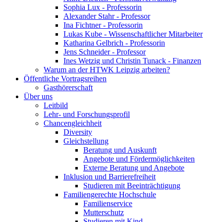
Sophia Lux - Professorin
Alexander Stahr - Professor
Ina Fichtner - Professorin
Lukas Kube - Wissenschaftlicher Mitarbeiter
Katharina Gelbrich - Professorin
Jens Schneider - Professor
Ines Wetzig und Christin Tunack - Finanzen
Warum an der HTWK Leipzig arbeiten?
Öffentliche Vortragsreihen
Gasthörerschaft
Über uns
Leitbild
Lehr- und Forschungsprofil
Chancengleichheit
Diversity
Gleichstellung
Beratung und Auskunft
Angebote und Fördermöglichkeiten
Externe Beratung und Angebote
Inklusion und Barrierefreiheit
Studieren mit Beeinträchtigung
Familiengerechte Hochschule
Familienservice
Mutterschutz
Studieren mit Kind