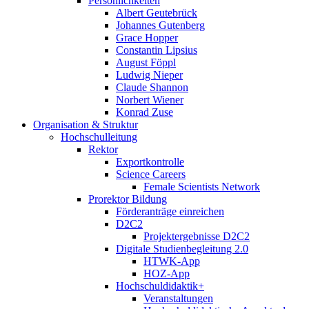
Persönlichkeiten
Albert Geutebrück
Johannes Gutenberg
Grace Hopper
Constantin Lipsius
August Föppl
Ludwig Nieper
Claude Shannon
Norbert Wiener
Konrad Zuse
Organisation & Struktur
Hochschulleitung
Rektor
Exportkontrolle
Science Careers
Female Scientists Network
Prorektor Bildung
Förderanträge einreichen
D2C2
Projektergebnisse D2C2
Digitale Studienbegleitung 2.0
HTWK-App
HOZ-App
Hochschuldidaktik+
Veranstaltungen