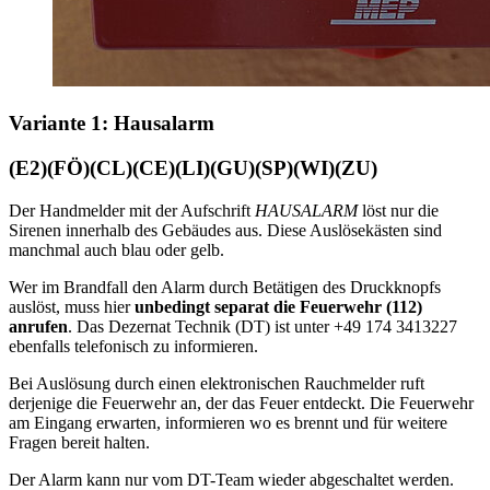
Variante 1: Hausalarm
(E2)(FÖ)(CL)(CE)(LI)(GU)(SP)(WI)(ZU)
Der Handmelder mit der Aufschrift
HAUSALARM
löst nur die
Sirenen innerhalb des Gebäudes aus. Diese Auslösekästen sind
manchmal auch blau oder gelb.
Wer im Brandfall den Alarm durch Betätigen des Druckknopfs
auslöst, muss hier
unbedingt separat die Feuerwehr (112)
anrufen
. Das Dezernat Technik (DT) ist unter +49 174 3413227
ebenfalls telefonisch zu informieren.
Bei Auslösung durch einen elektronischen Rauchmelder ruft
derjenige die Feuerwehr an, der das Feuer entdeckt. Die Feuerwehr
am Eingang erwarten, informieren wo es brennt und für weitere
Fragen bereit halten.
Der Alarm kann nur vom DT-Team wieder abgeschaltet werden.