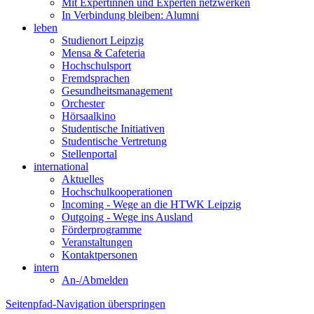
Mit Expertinnen und Experten netzwerken
In Verbindung bleiben: Alumni
leben
Studienort Leipzig
Mensa & Cafeteria
Hochschulsport
Fremdsprachen
Gesundheitsmanagement
Orchester
Hörsaalkino
Studentische Initiativen
Studentische Vertretung
Stellenportal
international
Aktuelles
Hochschulkooperationen
Incoming - Wege an die HTWK Leipzig
Outgoing - Wege ins Ausland
Förderprogramme
Veranstaltungen
Kontaktpersonen
intern
An-/Abmelden
Seitenpfad-Navigation überspringen