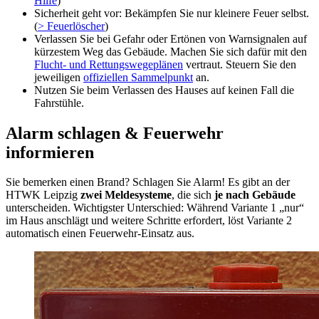
Hilfe
)
Sicherheit geht vor: Bekämpfen Sie nur kleinere Feuer selbst.
(
> Feuerlöscher
)
Verlassen Sie bei Gefahr oder Ertönen von Warnsignalen auf
kürzestem Weg das Gebäude. Machen Sie sich dafür mit den
Flucht- und Rettungswegeplänen
vertraut. Steuern Sie den
jeweiligen
offiziellen Sammelpunkt
an.
Nutzen Sie beim Verlassen des Hauses auf keinen Fall die
Fahrstühle.
Alarm schlagen & Feuerwehr
informieren
Sie bemerken einen Brand? Schlagen Sie Alarm! Es gibt an der
HTWK Leipzig
zwei Meldesysteme
, die sich
je nach Gebäude
unterscheiden. Wichtigster Unterschied: Während Variante 1 „nur“
im Haus anschlägt und weitere Schritte erfordert, löst Variante 2
automatisch einen Feuerwehr-Einsatz aus.