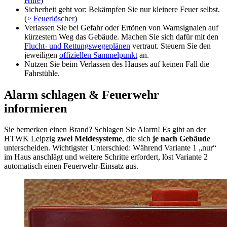
Hilfe
)
Sicherheit geht vor: Bekämpfen Sie nur kleinere Feuer selbst.
(
> Feuerlöscher
)
Verlassen Sie bei Gefahr oder Ertönen von Warnsignalen auf
kürzestem Weg das Gebäude. Machen Sie sich dafür mit den
Flucht- und Rettungswegeplänen
vertraut. Steuern Sie den
jeweiligen
offiziellen Sammelpunkt
an.
Nutzen Sie beim Verlassen des Hauses auf keinen Fall die
Fahrstühle.
Alarm schlagen & Feuerwehr
informieren
Sie bemerken einen Brand? Schlagen Sie Alarm! Es gibt an der
HTWK Leipzig
zwei Meldesysteme
, die sich
je nach Gebäude
unterscheiden. Wichtigster Unterschied: Während Variante 1 „nur“
im Haus anschlägt und weitere Schritte erfordert, löst Variante 2
automatisch einen Feuerwehr-Einsatz aus.