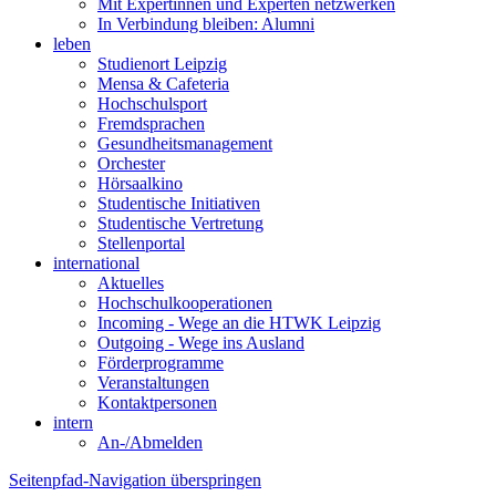
Mit Expertinnen und Experten netzwerken
In Verbindung bleiben: Alumni
leben
Studienort Leipzig
Mensa & Cafeteria
Hochschulsport
Fremdsprachen
Gesundheitsmanagement
Orchester
Hörsaalkino
Studentische Initiativen
Studentische Vertretung
Stellenportal
international
Aktuelles
Hochschulkooperationen
Incoming - Wege an die HTWK Leipzig
Outgoing - Wege ins Ausland
Förderprogramme
Veranstaltungen
Kontaktpersonen
intern
An-/Abmelden
Seitenpfad-Navigation überspringen