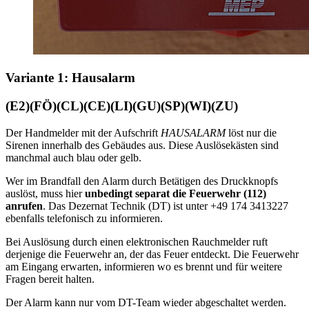
Variante 1: Hausalarm
(E2)(FÖ)(CL)(CE)(LI)(GU)(SP)(WI)(ZU)
Der Handmelder mit der Aufschrift
HAUSALARM
löst nur die
Sirenen innerhalb des Gebäudes aus. Diese Auslösekästen sind
manchmal auch blau oder gelb.
Wer im Brandfall den Alarm durch Betätigen des Druckknopfs
auslöst, muss hier
unbedingt separat die Feuerwehr (112)
anrufen
. Das Dezernat Technik (DT) ist unter +49 174 3413227
ebenfalls telefonisch zu informieren.
Bei Auslösung durch einen elektronischen Rauchmelder ruft
derjenige die Feuerwehr an, der das Feuer entdeckt. Die Feuerwehr
am Eingang erwarten, informieren wo es brennt und für weitere
Fragen bereit halten.
Der Alarm kann nur vom DT-Team wieder abgeschaltet werden.