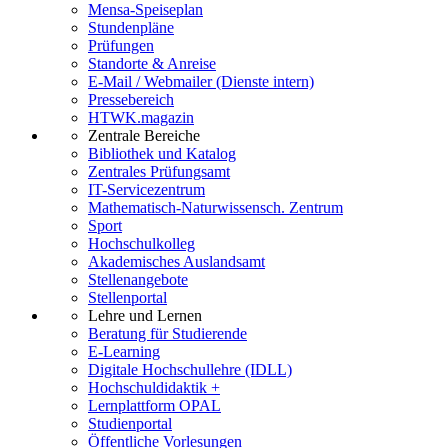
Mensa-Speiseplan
Stundenpläne
Prüfungen
Standorte & Anreise
E-Mail / Webmailer (Dienste intern)
Pressebereich
HTWK.magazin
Zentrale Bereiche
Bibliothek und Katalog
Zentrales Prüfungsamt
IT-Servicezentrum
Mathematisch-Naturwissensch. Zentrum
Sport
Hochschulkolleg
Akademisches Auslandsamt
Stellenangebote
Stellenportal
Lehre und Lernen
Beratung für Studierende
E-Learning
Digitale Hochschullehre (IDLL)
Hochschuldidaktik +
Lernplattform OPAL
Studienportal
Öffentliche Vorlesungen