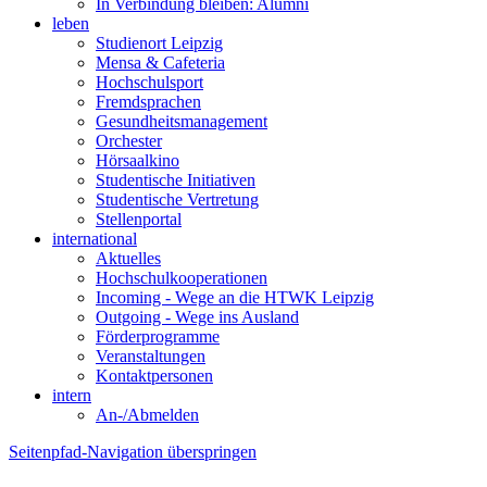
In Verbindung bleiben: Alumni
leben
Studienort Leipzig
Mensa & Cafeteria
Hochschulsport
Fremdsprachen
Gesundheitsmanagement
Orchester
Hörsaalkino
Studentische Initiativen
Studentische Vertretung
Stellenportal
international
Aktuelles
Hochschulkooperationen
Incoming - Wege an die HTWK Leipzig
Outgoing - Wege ins Ausland
Förderprogramme
Veranstaltungen
Kontaktpersonen
intern
An-/Abmelden
Seitenpfad-Navigation überspringen