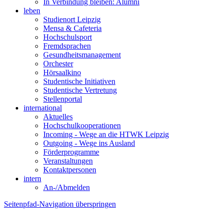
In Verbindung bleiben: Alumni
leben
Studienort Leipzig
Mensa & Cafeteria
Hochschulsport
Fremdsprachen
Gesundheitsmanagement
Orchester
Hörsaalkino
Studentische Initiativen
Studentische Vertretung
Stellenportal
international
Aktuelles
Hochschulkooperationen
Incoming - Wege an die HTWK Leipzig
Outgoing - Wege ins Ausland
Förderprogramme
Veranstaltungen
Kontaktpersonen
intern
An-/Abmelden
Seitenpfad-Navigation überspringen