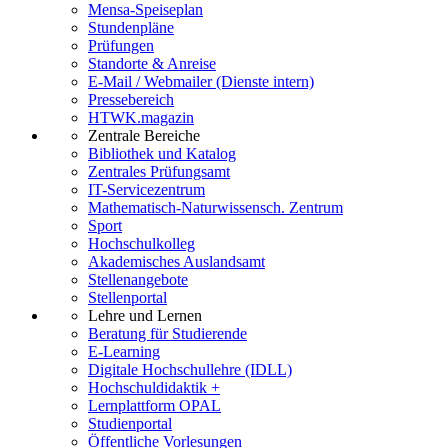
Mensa-Speiseplan
Stundenpläne
Prüfungen
Standorte & Anreise
E-Mail / Webmailer (Dienste intern)
Pressebereich
HTWK.magazin
Zentrale Bereiche
Bibliothek und Katalog
Zentrales Prüfungsamt
IT-Servicezentrum
Mathematisch-Naturwissensch. Zentrum
Sport
Hochschulkolleg
Akademisches Auslandsamt
Stellenangebote
Stellenportal
Lehre und Lernen
Beratung für Studierende
E-Learning
Digitale Hochschullehre (IDLL)
Hochschuldidaktik +
Lernplattform OPAL
Studienportal
Öffentliche Vorlesungen