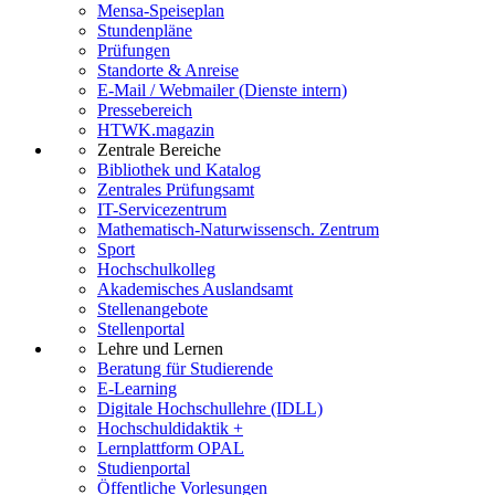
Mensa-Speiseplan
Stundenpläne
Prüfungen
Standorte & Anreise
E-Mail / Webmailer (Dienste intern)
Pressebereich
HTWK.magazin
Zentrale Bereiche
Bibliothek und Katalog
Zentrales Prüfungsamt
IT-Servicezentrum
Mathematisch-Naturwissensch. Zentrum
Sport
Hochschulkolleg
Akademisches Auslandsamt
Stellenangebote
Stellenportal
Lehre und Lernen
Beratung für Studierende
E-Learning
Digitale Hochschullehre (IDLL)
Hochschuldidaktik +
Lernplattform OPAL
Studienportal
Öffentliche Vorlesungen