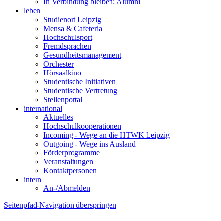
In Verbindung bleiben: Alumni
leben
Studienort Leipzig
Mensa & Cafeteria
Hochschulsport
Fremdsprachen
Gesundheitsmanagement
Orchester
Hörsaalkino
Studentische Initiativen
Studentische Vertretung
Stellenportal
international
Aktuelles
Hochschulkooperationen
Incoming - Wege an die HTWK Leipzig
Outgoing - Wege ins Ausland
Förderprogramme
Veranstaltungen
Kontaktpersonen
intern
An-/Abmelden
Seitenpfad-Navigation überspringen