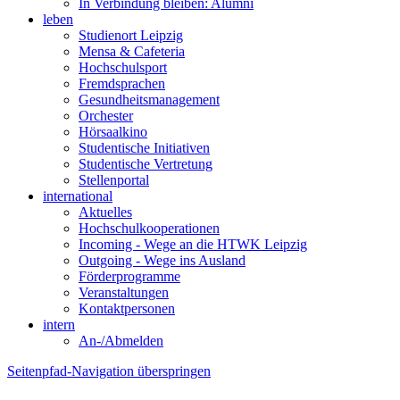
In Verbindung bleiben: Alumni
leben
Studienort Leipzig
Mensa & Cafeteria
Hochschulsport
Fremdsprachen
Gesundheitsmanagement
Orchester
Hörsaalkino
Studentische Initiativen
Studentische Vertretung
Stellenportal
international
Aktuelles
Hochschulkooperationen
Incoming - Wege an die HTWK Leipzig
Outgoing - Wege ins Ausland
Förderprogramme
Veranstaltungen
Kontaktpersonen
intern
An-/Abmelden
Seitenpfad-Navigation überspringen