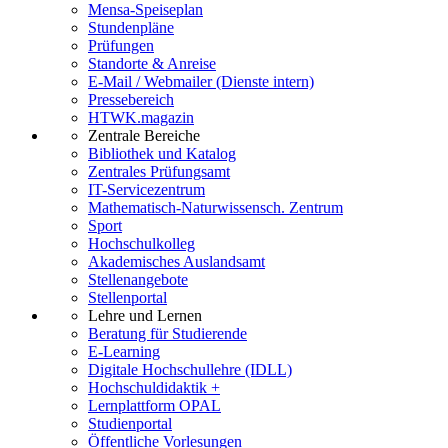
Mensa-Speiseplan
Stundenpläne
Prüfungen
Standorte & Anreise
E-Mail / Webmailer (Dienste intern)
Pressebereich
HTWK.magazin
Zentrale Bereiche
Bibliothek und Katalog
Zentrales Prüfungsamt
IT-Servicezentrum
Mathematisch-Naturwissensch. Zentrum
Sport
Hochschulkolleg
Akademisches Auslandsamt
Stellenangebote
Stellenportal
Lehre und Lernen
Beratung für Studierende
E-Learning
Digitale Hochschullehre (IDLL)
Hochschuldidaktik +
Lernplattform OPAL
Studienportal
Öffentliche Vorlesungen