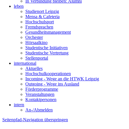
In Verbindung bleiben: Alumni
leben
Studienort Leipzig
Mensa & Cafeteria
Hochschulsport
Fremdsprachen
Gesundheitsmanagement
Orchester
Hörsaalkino
Studentische Initiativen
Studentische Vertretung
Stellenportal
international
Aktuelles
Hochschulkooperationen
Incoming - Wege an die HTWK Leipzig
Outgoing - Wege ins Ausland
Förderprogramme
Veranstaltungen
Kontaktpersonen
intern
An-/Abmelden
Seitenpfad-Navigation überspringen