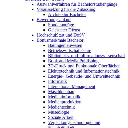
Auswahlverfahren für Bachelorstudiengänge
Voraussetzung für die Zulassung
Architektur Bachelor
Bewerbungsablauf
Sonderanträge
Geleisteter Dienst
HochschulStart und DoSV
Bonusmerkmale Bachelor
Bauingenieuwesen
Betriebswirtschaftslehre
Bibliotheks- und Informationswissenschaft
Book and Media Publishing
3D-Druck und Funktionale Oberflächen
Elektrotechnik und Informationstechnik
Energie-, Gebäude- und Umwelttechnik
Informatik
International Management
Maschinenbau
Medieninformatik
Medienproduktion
Medientechnik
Museologie
Soziale Arbeit
Verpackungstechnologie und
Nachhaltigkeit