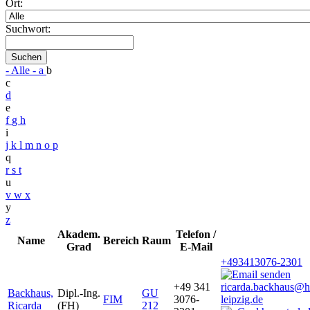
Ort:
Suchwort:
Suchen
- Alle -
a
b
c
d
e
f
g
h
i
j
k
l
m
n
o
p
q
r
s
t
u
v
w
x
y
z
Akadem.
Telefon /
Name
Bereich
Raum
Grad
E-Mail
+493413076-2301
+49 341
ricarda.backhaus@
Backhaus,
Dipl.-Ing.
GU
FIM
3076-
leipzig.de
Ricarda
(FH)
212