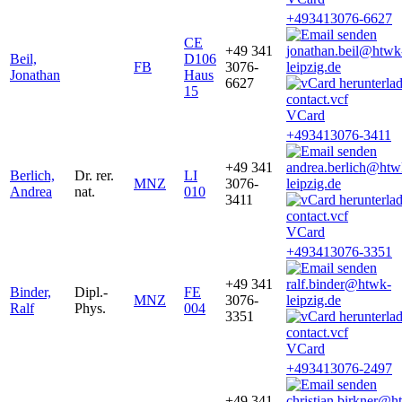
+493413076-6627
CE
+49 341
jonathan.beil@htwk
Beil,
D106
FB
3076-
leipzig.de
Jonathan
Haus
6627
15
VCard
+493413076-3411
+49 341
andrea.berlich@htw
Berlich,
Dr. rer.
LI
MNZ
3076-
leipzig.de
Andrea
nat.
010
3411
VCard
+493413076-3351
+49 341
ralf.binder@htwk-
Binder,
Dipl.-
FE
MNZ
3076-
leipzig.de
Ralf
Phys.
004
3351
VCard
+493413076-2497
+49 341
christian.birkner@h