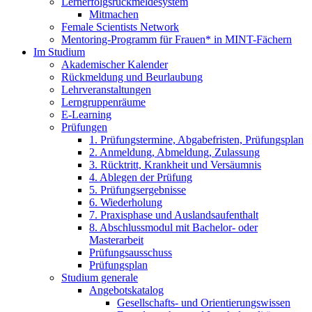
Lernerfolgsrückmeldesystem
Mitmachen
Female Scientists Network
Mentoring-Programm für Frauen* in MINT-Fächern
Im Studium
Akademischer Kalender
Rückmeldung und Beurlaubung
Lehrveranstaltungen
Lerngruppenräume
E-Learning
Prüfungen
1. Prüfungstermine, Abgabefristen, Prüfungsplan
2. Anmeldung, Abmeldung, Zulassung
3. Rücktritt, Krankheit und Versäumnis
4. Ablegen der Prüfung
5. Prüfungsergebnisse
6. Wiederholung
7. Praxisphase und Auslandsaufenthalt
8. Abschlussmodul mit Bachelor- oder
Masterarbeit
Prüfungsausschuss
Prüfungsplan
Studium generale
Angebotskatalog
Gesellschafts- und Orientierungswissen