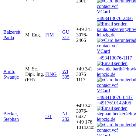
2301
VCard
+493413076-2466
+49 341
paula.balzereit@ht
Balzereit,
GU
M. Eng.
FIM
3076-
leipzig.de
Paula
312
2466
VCard
+493413076-1117
M. Sc.
+49 341
swantje.barth@htwk
Barth,
WI
Dipl.-Ing.
FING
3076-
leipzig.de
Swantje
305
(FH)
1117
VCard
+493413076-6437
+4917610142405
+49 341
3076-
Becker,
NI
stephan.becker@ht
DT
6437
Stephan
232
leipzig.de
+49 176
10142405
VCard