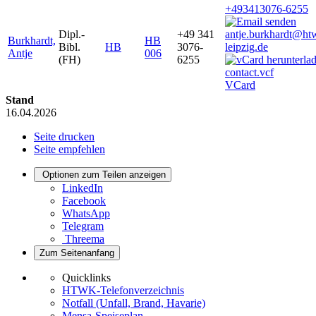
+493413076-6255
Dipl.-
+49 341
antje.burkhardt@ht
Burkhardt,
HB
Bibl.
HB
3076-
leipzig.de
Antje
006
(FH)
6255
VCard
Stand
16.04.2026
Seite drucken
Seite empfehlen
Optionen zum Teilen anzeigen
LinkedIn
Facebook
WhatsApp
Telegram
Threema
Zum Seitenanfang
Quicklinks
HTWK-Telefonverzeichnis
Notfall (Unfall, Brand, Havarie)
Mensa-Speiseplan