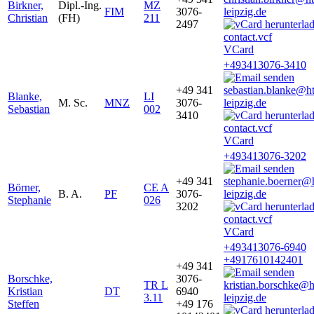
Birkner,
Dipl.-Ing.
MZ
FIM
3076-
leipzig.de
Christian
(FH)
211
2497
VCard
+493413076-3410
+49 341
sebastian.blanke@h
Blanke,
LI
M. Sc.
MNZ
3076-
leipzig.de
Sebastian
002
3410
VCard
+493413076-3202
+49 341
stephanie.boerner@
Börner,
CE A
B. A.
PF
3076-
leipzig.de
Stephanie
026
3202
VCard
+493413076-6940
+4917610142401
+49 341
Borschke,
3076-
TR L
kristian.borschke@
Kristian
DT
6940
3.11
leipzig.de
Steffen
+49 176