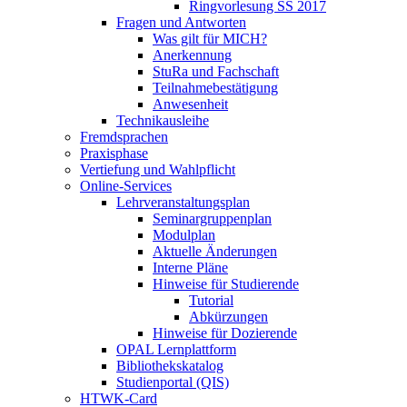
Ringvorlesung SS 2017
Fragen und Antworten
Was gilt für MICH?
Anerkennung
StuRa und Fachschaft
Teilnahmebestätigung
Anwesenheit
Technikausleihe
Fremdsprachen
Praxisphase
Vertiefung und Wahlpflicht
Online-Services
Lehrveranstaltungsplan
Seminargruppenplan
Modulplan
Aktuelle Änderungen
Interne Pläne
Hinweise für Studierende
Tutorial
Abkürzungen
Hinweise für Dozierende
OPAL Lernplattform
Bibliothekskatalog
Studienportal (QIS)
HTWK-Card