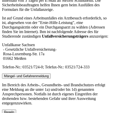
innerhalb von 3 Tagen per E-Mail an Steffen Schindhelm. Die
Sicherheitsbeauftragten helfen Ihnen gern beim Ausfüllen des
Formulars für die Unfallanzeige.
Ist auf Grund eines Arbeitsunfalles ein Arztbesuch erforderlich, so
ist, abgesehen von der "Erste-Hilfe-Leistung", eine
Durchgangsärztin oder ein Durchgangsarzt zu wählen (Adressen
finden Sie im Internet). Ihm ist nachfolgende Adresse des für
Studierende zuständigen
Unfallversicherungsträgers
anzuzeigen:
Unfallkasse Sachsen
- Gesetzliche Unfallversicherung-
Rosa-Luxemburg-Str. 17a
01662 Meißen
Telefon-Nr.: 03521/724-0; Telefax-Nr.: 03521/724-333
Mängel- und Gefahrenmeldung
Im Bereich des Arbeits-, Gesundheits- und Brandschutzes erfolgt
eine Meldung an die unter 1a) und/oder bis 1d) genannten
Ansprechpersonen. Notfalls ist durch eigenes Eingreifen der
drohenden bzw. bestehenden Gefahr und ihrer Ausweitung
entgegenzuwirken.
Regeln