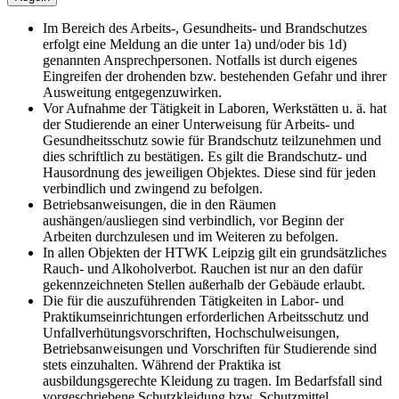
Im Bereich des Arbeits-, Gesundheits- und Brandschutzes
erfolgt eine Meldung an die unter 1a) und/oder bis 1d)
genannten Ansprechpersonen. Notfalls ist durch eigenes
Eingreifen der drohenden bzw. bestehenden Gefahr und ihrer
Ausweitung entgegenzuwirken.
Vor Aufnahme der Tätigkeit in Laboren, Werkstätten u. ä. hat
der Studierende an einer Unterweisung für Arbeits- und
Gesundheitsschutz sowie für Brandschutz teilzunehmen und
dies schriftlich zu bestätigen. Es gilt die Brandschutz- und
Hausordnung des jeweiligen Objektes. Diese sind für jeden
verbindlich und zwingend zu befolgen.
Betriebsanweisungen, die in den Räumen
aushängen/ausliegen sind verbindlich, vor Beginn der
Arbeiten durchzulesen und im Weiteren zu befolgen.
In allen Objekten der HTWK Leipzig gilt ein grundsätzliches
Rauch- und Alkoholverbot. Rauchen ist nur an den dafür
gekennzeichneten Stellen außerhalb der Gebäude erlaubt.
Die für die auszuführenden Tätigkeiten in Labor- und
Praktikumseinrichtungen erforderlichen Arbeitsschutz und
Unfallverhütungsvorschriften, Hochschulweisungen,
Betriebsanweisungen und Vorschriften für Studierende sind
stets einzuhalten. Während der Praktika ist
ausbildungsgerechte Kleidung zu tragen. Im Bedarfsfall sind
vorgeschriebene Schutzkleidung bzw. Schutzmittel