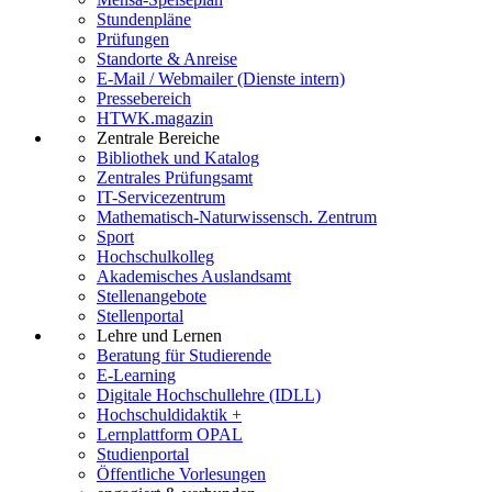
Stundenpläne
Prüfungen
Standorte & Anreise
E-Mail / Webmailer (Dienste intern)
Pressebereich
HTWK.magazin
Zentrale Bereiche
Bibliothek und Katalog
Zentrales Prüfungsamt
IT-Servicezentrum
Mathematisch-Naturwissensch. Zentrum
Sport
Hochschulkolleg
Akademisches Auslandsamt
Stellenangebote
Stellenportal
Lehre und Lernen
Beratung für Studierende
E-Learning
Digitale Hochschullehre (IDLL)
Hochschuldidaktik +
Lernplattform OPAL
Studienportal
Öffentliche Vorlesungen