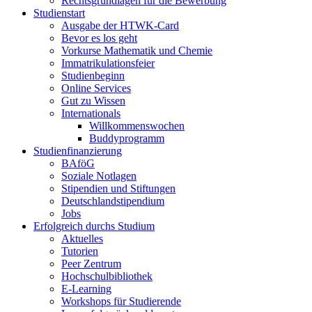
Rechtsgrundlagen für die Bewerbung
Studienstart
Ausgabe der HTWK-Card
Bevor es los geht
Vorkurse Mathematik und Chemie
Immatrikulationsfeier
Studienbeginn
Online Services
Gut zu Wissen
Internationals
Willkommenswochen
Buddyprogramm
Studienfinanzierung
BAföG
Soziale Notlagen
Stipendien und Stiftungen
Deutschlandstipendium
Jobs
Erfolgreich durchs Studium
Aktuelles
Tutorien
Peer Zentrum
Hochschulbibliothek
E-Learning
Workshops für Studierende