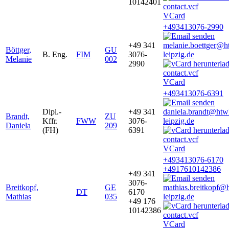
10142401
VCard
+493413076-2990
+49 341
melanie.boettger@h
Böttger,
GU
B. Eng.
FIM
3076-
leipzig.de
Melanie
002
2990
VCard
+493413076-6391
Dipl.-
+49 341
daniela.brandt@htw
Brandt,
ZU
Kffr.
FWW
3076-
leipzig.de
Daniela
209
(FH)
6391
VCard
+493413076-6170
+4917610142386
+49 341
3076-
Breitkopf,
GE
mathias.breitkopf@
DT
6170
Mathias
035
leipzig.de
+49 176
10142386
VCard