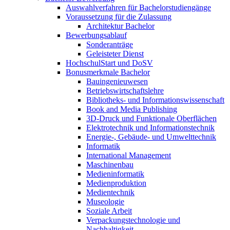
Auswahlverfahren für Bachelorstudiengänge
Voraussetzung für die Zulassung
Architektur Bachelor
Bewerbungsablauf
Sonderanträge
Geleisteter Dienst
HochschulStart und DoSV
Bonusmerkmale Bachelor
Bauingenieuwesen
Betriebswirtschaftslehre
Bibliotheks- und Informationswissenschaft
Book and Media Publishing
3D-Druck und Funktionale Oberflächen
Elektrotechnik und Informationstechnik
Energie-, Gebäude- und Umwelttechnik
Informatik
International Management
Maschinenbau
Medieninformatik
Medienproduktion
Medientechnik
Museologie
Soziale Arbeit
Verpackungstechnologie und
Nachhaltigkeit