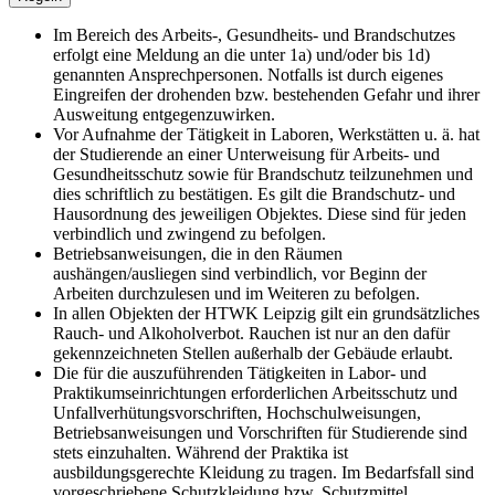
Im Bereich des Arbeits-, Gesundheits- und Brandschutzes
erfolgt eine Meldung an die unter 1a) und/oder bis 1d)
genannten Ansprechpersonen. Notfalls ist durch eigenes
Eingreifen der drohenden bzw. bestehenden Gefahr und ihrer
Ausweitung entgegenzuwirken.
Vor Aufnahme der Tätigkeit in Laboren, Werkstätten u. ä. hat
der Studierende an einer Unterweisung für Arbeits- und
Gesundheitsschutz sowie für Brandschutz teilzunehmen und
dies schriftlich zu bestätigen. Es gilt die Brandschutz- und
Hausordnung des jeweiligen Objektes. Diese sind für jeden
verbindlich und zwingend zu befolgen.
Betriebsanweisungen, die in den Räumen
aushängen/ausliegen sind verbindlich, vor Beginn der
Arbeiten durchzulesen und im Weiteren zu befolgen.
In allen Objekten der HTWK Leipzig gilt ein grundsätzliches
Rauch- und Alkoholverbot. Rauchen ist nur an den dafür
gekennzeichneten Stellen außerhalb der Gebäude erlaubt.
Die für die auszuführenden Tätigkeiten in Labor- und
Praktikumseinrichtungen erforderlichen Arbeitsschutz und
Unfallverhütungsvorschriften, Hochschulweisungen,
Betriebsanweisungen und Vorschriften für Studierende sind
stets einzuhalten. Während der Praktika ist
ausbildungsgerechte Kleidung zu tragen. Im Bedarfsfall sind
vorgeschriebene Schutzkleidung bzw. Schutzmittel