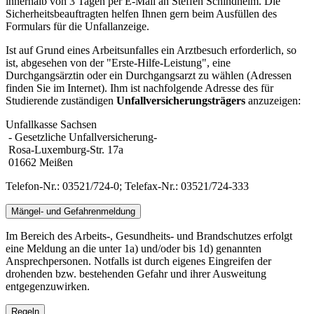
innerhalb von 3 Tagen per E-Mail an Steffen Schindhelm. Die
Sicherheitsbeauftragten helfen Ihnen gern beim Ausfüllen des
Formulars für die Unfallanzeige.
Ist auf Grund eines Arbeitsunfalles ein Arztbesuch erforderlich, so
ist, abgesehen von der "Erste-Hilfe-Leistung", eine
Durchgangsärztin oder ein Durchgangsarzt zu wählen (Adressen
finden Sie im Internet). Ihm ist nachfolgende Adresse des für
Studierende zuständigen
Unfallversicherungsträgers
anzuzeigen:
Unfallkasse Sachsen
- Gesetzliche Unfallversicherung-
Rosa-Luxemburg-Str. 17a
01662 Meißen
Telefon-Nr.: 03521/724-0; Telefax-Nr.: 03521/724-333
Mängel- und Gefahrenmeldung
Im Bereich des Arbeits-, Gesundheits- und Brandschutzes erfolgt
eine Meldung an die unter 1a) und/oder bis 1d) genannten
Ansprechpersonen. Notfalls ist durch eigenes Eingreifen der
drohenden bzw. bestehenden Gefahr und ihrer Ausweitung
entgegenzuwirken.
Regeln