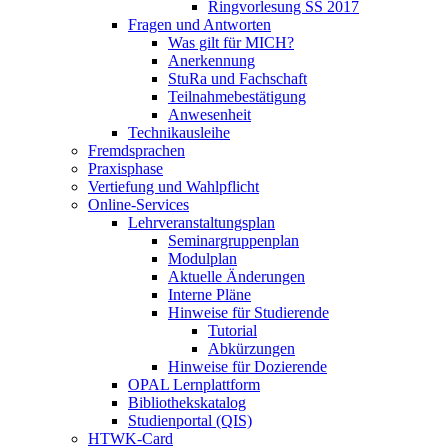
Ringvorlesung SS 2017
Fragen und Antworten
Was gilt für MICH?
Anerkennung
StuRa und Fachschaft
Teilnahmebestätigung
Anwesenheit
Technikausleihe
Fremdsprachen
Praxisphase
Vertiefung und Wahlpflicht
Online-Services
Lehrveranstaltungsplan
Seminargruppenplan
Modulplan
Aktuelle Änderungen
Interne Pläne
Hinweise für Studierende
Tutorial
Abkürzungen
Hinweise für Dozierende
OPAL Lernplattform
Bibliothekskatalog
Studienportal (QIS)
HTWK-Card