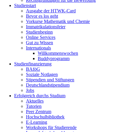
Rechtsgrundlagen für die Bewerbung
Studienstart
Ausgabe der HTWK-Card
Bevor es los geht
Vorkurse Mathematik und Chemie
Immatrikulationsfeier
Studienbeginn
Online Services
Gut zu Wissen
Internationals
Willkommenswochen
Buddyprogramm
Studienfinanzierung
BAföG
Soziale Notlagen
Stipendien und Stiftungen
Deutschlandstipendium
Jobs
Erfolgreich durchs Studium
Aktuelles
Tutorien
Peer Zentrum
Hochschulbibliothek
E-Learning
Workshops für Studierende