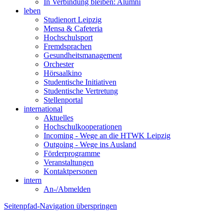
In Verbindung bleiben: Alumni
leben
Studienort Leipzig
Mensa & Cafeteria
Hochschulsport
Fremdsprachen
Gesundheitsmanagement
Orchester
Hörsaalkino
Studentische Initiativen
Studentische Vertretung
Stellenportal
international
Aktuelles
Hochschulkooperationen
Incoming - Wege an die HTWK Leipzig
Outgoing - Wege ins Ausland
Förderprogramme
Veranstaltungen
Kontaktpersonen
intern
An-/Abmelden
Seitenpfad-Navigation überspringen