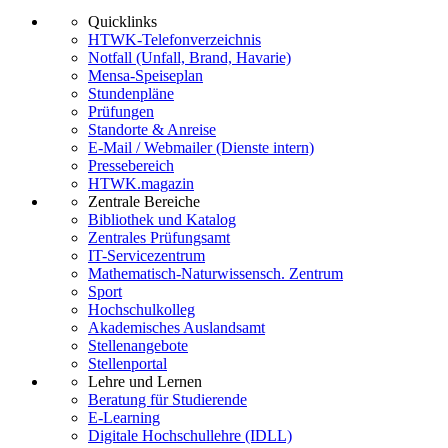
Quicklinks
HTWK-Telefonverzeichnis
Notfall (Unfall, Brand, Havarie)
Mensa-Speiseplan
Stundenpläne
Prüfungen
Standorte & Anreise
E-Mail / Webmailer (Dienste intern)
Pressebereich
HTWK.magazin
Zentrale Bereiche
Bibliothek und Katalog
Zentrales Prüfungsamt
IT-Servicezentrum
Mathematisch-Naturwissensch. Zentrum
Sport
Hochschulkolleg
Akademisches Auslandsamt
Stellenangebote
Stellenportal
Lehre und Lernen
Beratung für Studierende
E-Learning
Digitale Hochschullehre (IDLL)