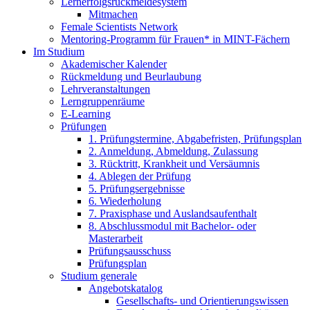
Lernerfolgsrückmeldesystem
Mitmachen
Female Scientists Network
Mentoring-Programm für Frauen* in MINT-Fächern
Im Studium
Akademischer Kalender
Rückmeldung und Beurlaubung
Lehrveranstaltungen
Lerngruppenräume
E-Learning
Prüfungen
1. Prüfungstermine, Abgabefristen, Prüfungsplan
2. Anmeldung, Abmeldung, Zulassung
3. Rücktritt, Krankheit und Versäumnis
4. Ablegen der Prüfung
5. Prüfungsergebnisse
6. Wiederholung
7. Praxisphase und Auslandsaufenthalt
8. Abschlussmodul mit Bachelor- oder
Masterarbeit
Prüfungsausschuss
Prüfungsplan
Studium generale
Angebotskatalog
Gesellschafts- und Orientierungswissen