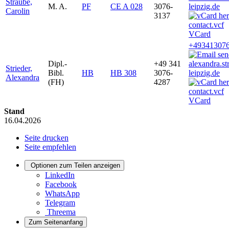
Straube,
M. A.
PF
CE A 028
3076-
leipzig.de
Carolin
3137
VCard
+493413076
Dipl.-
+49 341
alexandra.s
Strieder,
Bibl.
HB
HB 308
3076-
leipzig.de
Alexandra
(FH)
4287
VCard
Stand
16.04.2026
Seite drucken
Seite empfehlen
Optionen zum Teilen anzeigen
LinkedIn
Facebook
WhatsApp
Telegram
Threema
Zum Seitenanfang