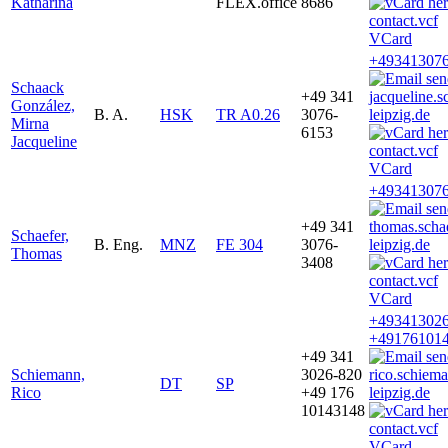
Katharina
FLEX.office
8686
VCard
+493413076
Schaack
+49 341
jacqueline.
González,
B. A.
HSK
TR A0.26
3076-
leipzig.de
Mirna
6153
Jacqueline
VCard
+493413076
+49 341
thomas.sch
Schaefer,
B. Eng.
MNZ
FE 304
3076-
leipzig.de
Thomas
3408
VCard
+493413026
+49176101
+49 341
Schiemann,
3026-820
rico.schie
DT
SP
Rico
+49 176
leipzig.de
10143148
VCard