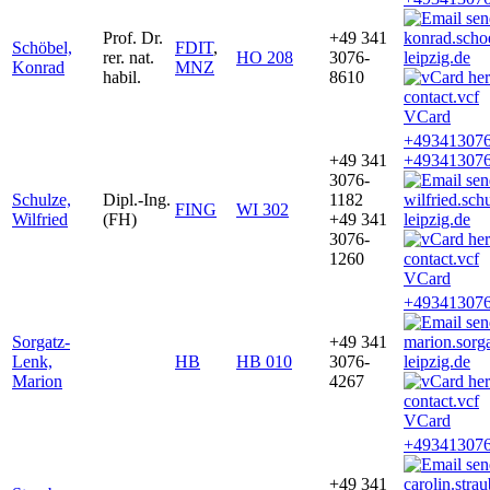
Prof. Dr.
+49 341
konrad.sch
Schöbel,
FDIT
,
rer. nat.
HO 208
3076-
leipzig.de
Konrad
MNZ
habil.
8610
VCard
+493413076
+49 341
+493413076
3076-
Schulze,
Dipl.-Ing.
1182
wilfried.sc
FING
WI 302
Wilfried
(FH)
+49 341
leipzig.de
3076-
1260
VCard
+493413076
Sorgatz-
+49 341
marion.sor
Lenk,
HB
HB 010
3076-
leipzig.de
Marion
4267
VCard
+493413076
+49 341
carolin.str