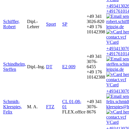
+493413026
+49176101
+49 341
Schiffler,
Dipl.-
3026-820
robert.schif
Sport
SP
Robert
Lehrer
+49 176
leipzig.de
10142398
VCard
+493413076
+49176101
+49 341
3076-
Schindhelm,
steffen.sch
Dipl.-Ing.
DT
E2 009
6455
Steffen
leipzig.de
+49 176
10142388
VCard
+493413076
Schmidt-
CL 01-08-
+49 341
felix.schmid
Kleespies,
M. A.
FTZ
01
3076-
kleespies@h
Felix
FLEX.office
8676
VCard
+493413076