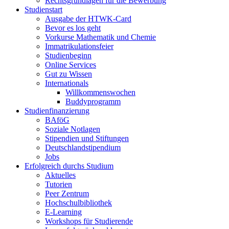
Rechtsgrundlagen für die Bewerbung
Studienstart
Ausgabe der HTWK-Card
Bevor es los geht
Vorkurse Mathematik und Chemie
Immatrikulationsfeier
Studienbeginn
Online Services
Gut zu Wissen
Internationals
Willkommenswochen
Buddyprogramm
Studienfinanzierung
BAföG
Soziale Notlagen
Stipendien und Stiftungen
Deutschlandstipendium
Jobs
Erfolgreich durchs Studium
Aktuelles
Tutorien
Peer Zentrum
Hochschulbibliothek
E-Learning
Workshops für Studierende