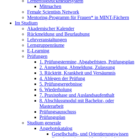
Lernerfolgsrückmeldesystem
Mitmachen
Female Scientists Network
Mentoring-Programm für Frauen* in MINT-Fächern
Im Studium
Akademischer Kalender
Rückmeldung und Beurlaubung
Lehrveranstaltungen
Lerngruppenräume
E-Learning
Prüfungen
1. Prüfungstermine, Abgabefristen, Prüfungsplan
2. Anmeldung, Abmeldung, Zulassung
3. Rücktritt, Krankheit und Versäumnis
4. Ablegen der Prüfung
5. Prüfungsergebnisse
6. Wiederholung
7. Praxisphase und Auslandsaufenthalt
8. Abschlussmodul mit Bachelor- oder
Masterarbeit
Prüfungsausschuss
Prüfungsplan
Studium generale
Angebotskatalog
Gesellschafts- und Orientierungswissen