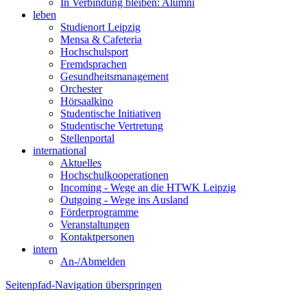
In Verbindung bleiben: Alumni
leben
Studienort Leipzig
Mensa & Cafeteria
Hochschulsport
Fremdsprachen
Gesundheitsmanagement
Orchester
Hörsaalkino
Studentische Initiativen
Studentische Vertretung
Stellenportal
international
Aktuelles
Hochschulkooperationen
Incoming - Wege an die HTWK Leipzig
Outgoing - Wege ins Ausland
Förderprogramme
Veranstaltungen
Kontaktpersonen
intern
An-/Abmelden
Seitenpfad-Navigation überspringen