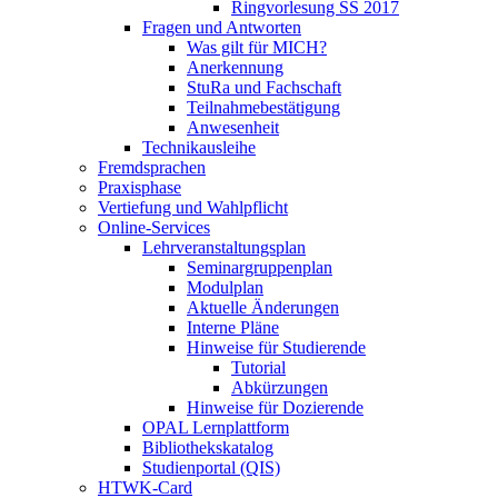
Ringvorlesung SS 2017
Fragen und Antworten
Was gilt für MICH?
Anerkennung
StuRa und Fachschaft
Teilnahmebestätigung
Anwesenheit
Technikausleihe
Fremdsprachen
Praxisphase
Vertiefung und Wahlpflicht
Online-Services
Lehrveranstaltungsplan
Seminargruppenplan
Modulplan
Aktuelle Änderungen
Interne Pläne
Hinweise für Studierende
Tutorial
Abkürzungen
Hinweise für Dozierende
OPAL Lernplattform
Bibliothekskatalog
Studienportal (QIS)
HTWK-Card