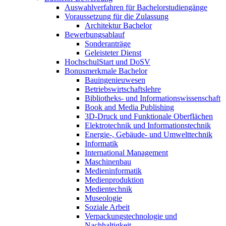
Auswahlverfahren für Bachelorstudiengänge
Voraussetzung für die Zulassung
Architektur Bachelor
Bewerbungsablauf
Sonderanträge
Geleisteter Dienst
HochschulStart und DoSV
Bonusmerkmale Bachelor
Bauingenieuwesen
Betriebswirtschaftslehre
Bibliotheks- und Informationswissenschaft
Book and Media Publishing
3D-Druck und Funktionale Oberflächen
Elektrotechnik und Informationstechnik
Energie-, Gebäude- und Umwelttechnik
Informatik
International Management
Maschinenbau
Medieninformatik
Medienproduktion
Medientechnik
Museologie
Soziale Arbeit
Verpackungstechnologie und
Nachhaltigkeit