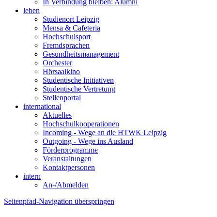
In Verbindung bleiben: Alumni
leben
Studienort Leipzig
Mensa & Cafeteria
Hochschulsport
Fremdsprachen
Gesundheitsmanagement
Orchester
Hörsaalkino
Studentische Initiativen
Studentische Vertretung
Stellenportal
international
Aktuelles
Hochschulkooperationen
Incoming - Wege an die HTWK Leipzig
Outgoing - Wege ins Ausland
Förderprogramme
Veranstaltungen
Kontaktpersonen
intern
An-/Abmelden
Seitenpfad-Navigation überspringen