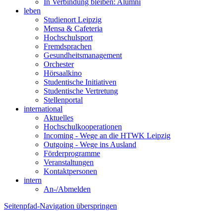
In Verbindung bleiben: Alumni
leben
Studienort Leipzig
Mensa & Cafeteria
Hochschulsport
Fremdsprachen
Gesundheitsmanagement
Orchester
Hörsaalkino
Studentische Initiativen
Studentische Vertretung
Stellenportal
international
Aktuelles
Hochschulkooperationen
Incoming - Wege an die HTWK Leipzig
Outgoing - Wege ins Ausland
Förderprogramme
Veranstaltungen
Kontaktpersonen
intern
An-/Abmelden
Seitenpfad-Navigation überspringen