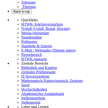
Telegram
Threema
Back to top
Quicklinks
HTWK-Telefonverzeichnis
Notfall (Unfall, Brand, Havarie)
Mensa-Speiseplan
Stundenpläne
Prüfungen
Standorte & Anreise
E-Mail / Webmailer (Dienste intern)
Pressebereich
HTWK.magazin
Zentrale Bereiche
Bibliothek und Katalog
Zentrales Prüfungsamt
IT-Servicezentrum
Mathematisch-Naturwissensch. Zentrum
Sport
Hochschulkolleg
Akademisches Auslandsamt
Stellenangebote
Stellenportal
Lehre und Lernen