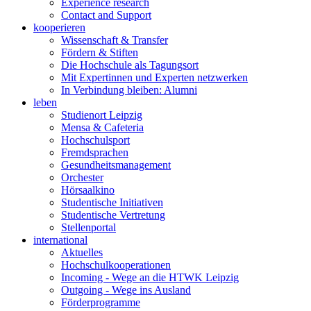
Experience research
Contact and Support
kooperieren
Wissenschaft & Transfer
Fördern & Stiften
Die Hochschule als Tagungsort
Mit Expertinnen und Experten netzwerken
In Verbindung bleiben: Alumni
leben
Studienort Leipzig
Mensa & Cafeteria
Hochschulsport
Fremdsprachen
Gesundheitsmanagement
Orchester
Hörsaalkino
Studentische Initiativen
Studentische Vertretung
Stellenportal
international
Aktuelles
Hochschulkooperationen
Incoming - Wege an die HTWK Leipzig
Outgoing - Wege ins Ausland
Förderprogramme