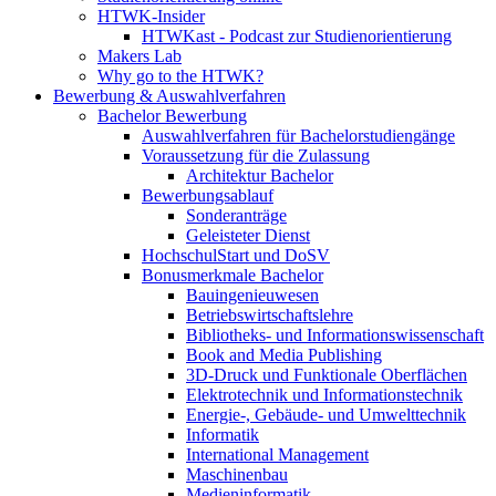
HTWK-Insider
HTWKast - Podcast zur Studienorientierung
Makers Lab
Why go to the HTWK?
Bewerbung & Auswahlverfahren
Bachelor Bewerbung
Auswahlverfahren für Bachelorstudiengänge
Voraussetzung für die Zulassung
Architektur Bachelor
Bewerbungsablauf
Sonderanträge
Geleisteter Dienst
HochschulStart und DoSV
Bonusmerkmale Bachelor
Bauingenieuwesen
Betriebswirtschaftslehre
Bibliotheks- und Informationswissenschaft
Book and Media Publishing
3D-Druck und Funktionale Oberflächen
Elektrotechnik und Informationstechnik
Energie-, Gebäude- und Umwelttechnik
Informatik
International Management
Maschinenbau
Medieninformatik