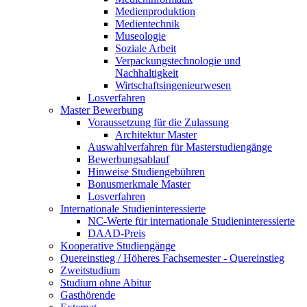
Medienproduktion
Medientechnik
Museologie
Soziale Arbeit
Verpackungstechnologie und
Nachhaltigkeit
Wirtschaftsingenieurwesen
Losverfahren
Master Bewerbung
Voraussetzung für die Zulassung
Architektur Master
Auswahlverfahren für Masterstudiengänge
Bewerbungsablauf
Hinweise Studiengebühren
Bonusmerkmale Master
Losverfahren
Internationale Studieninteressierte
NC-Werte für internationale Studieninteressierte
DAAD-Preis
Kooperative Studiengänge
Quereinstieg / Höheres Fachsemester - Quereinstieg
Zweitstudium
Studium ohne Abitur
Gasthörende