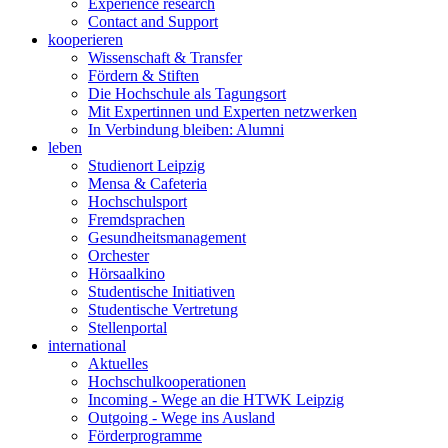
Experience research
Contact and Support
kooperieren
Wissenschaft & Transfer
Fördern & Stiften
Die Hochschule als Tagungsort
Mit Expertinnen und Experten netzwerken
In Verbindung bleiben: Alumni
leben
Studienort Leipzig
Mensa & Cafeteria
Hochschulsport
Fremdsprachen
Gesundheitsmanagement
Orchester
Hörsaalkino
Studentische Initiativen
Studentische Vertretung
Stellenportal
international
Aktuelles
Hochschulkooperationen
Incoming - Wege an die HTWK Leipzig
Outgoing - Wege ins Ausland
Förderprogramme