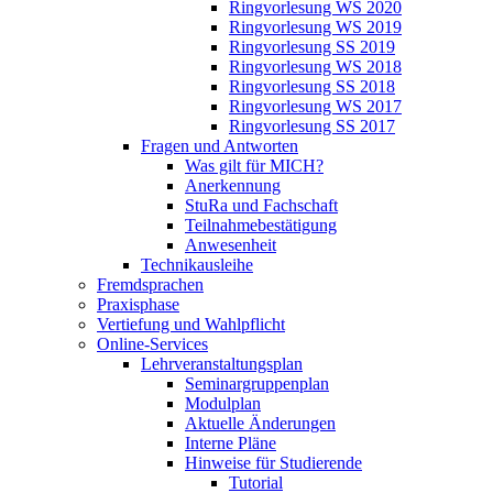
Ringvorlesung WS 2020
Ringvorlesung WS 2019
Ringvorlesung SS 2019
Ringvorlesung WS 2018
Ringvorlesung SS 2018
Ringvorlesung WS 2017
Ringvorlesung SS 2017
Fragen und Antworten
Was gilt für MICH?
Anerkennung
StuRa und Fachschaft
Teilnahmebestätigung
Anwesenheit
Technikausleihe
Fremdsprachen
Praxisphase
Vertiefung und Wahlpflicht
Online-Services
Lehrveranstaltungsplan
Seminargruppenplan
Modulplan
Aktuelle Änderungen
Interne Pläne
Hinweise für Studierende
Tutorial