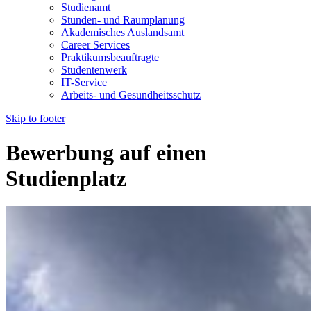
Studienamt
Stunden- und Raumplanung
Akademisches Auslandsamt
Career Services
Praktikumsbeauftragte
Studentenwerk
IT-Service
Arbeits- und Gesundheitsschutz
Skip to footer
Bewerbung auf einen
Studienplatz