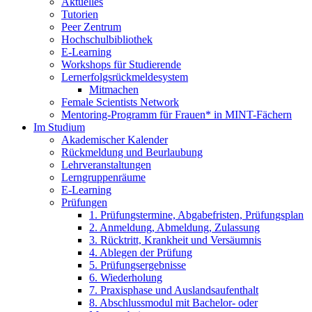
Aktuelles
Tutorien
Peer Zentrum
Hochschulbibliothek
E-Learning
Workshops für Studierende
Lernerfolgsrückmeldesystem
Mitmachen
Female Scientists Network
Mentoring-Programm für Frauen* in MINT-Fächern
Im Studium
Akademischer Kalender
Rückmeldung und Beurlaubung
Lehrveranstaltungen
Lerngruppenräume
E-Learning
Prüfungen
1. Prüfungstermine, Abgabefristen, Prüfungsplan
2. Anmeldung, Abmeldung, Zulassung
3. Rücktritt, Krankheit und Versäumnis
4. Ablegen der Prüfung
5. Prüfungsergebnisse
6. Wiederholung
7. Praxisphase und Auslandsaufenthalt
8. Abschlussmodul mit Bachelor- oder