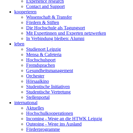
Experience research
Contact and Support
kooperieren
Wissenschaft & Transfer
Fördern & Stiften
Die Hochschule als Tagungsort
Mit Expertinnen und Experten netzwerken
In Verbindung bleiben: Alumni
leben
Studienort Leipzig
Mensa & Cafeteria
Hochschulsport
Fremdsprachen
Gesundheitsmanagement
Orchester
Hörsaalkino
Studentische Initiativen
Studentische Vertretung
Stellenportal
international
Aktuelles
Hochschulkooperationen
Incoming - Wege an die HTWK Leipzig
Outgoing - Wege ins Ausland
Förderprogramme