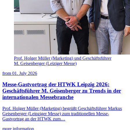
Prof. Holger Müller (Marketing) und Geschäftsführer
M. Geisenberger (Leiziger Messe)
from
01. July 2026
Messe-Gastvortrag der HTWK Leipzig 2026:
Geschäftsführer M. Geisenberger zu Trends in der
internationalen Messebranche
Prof. Holger Müller (Marketing) begrüßt Geschäftsführer Markus
Geisenberger (Leipziger Messe) zum traditionellen Messe-
Gastvortrag an der HTWK zum…
more information