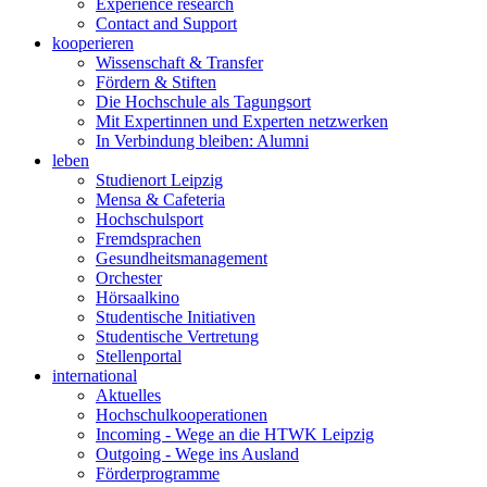
Experience research
Contact and Support
kooperieren
Wissenschaft & Transfer
Fördern & Stiften
Die Hochschule als Tagungsort
Mit Expertinnen und Experten netzwerken
In Verbindung bleiben: Alumni
leben
Studienort Leipzig
Mensa & Cafeteria
Hochschulsport
Fremdsprachen
Gesundheitsmanagement
Orchester
Hörsaalkino
Studentische Initiativen
Studentische Vertretung
Stellenportal
international
Aktuelles
Hochschulkooperationen
Incoming - Wege an die HTWK Leipzig
Outgoing - Wege ins Ausland
Förderprogramme