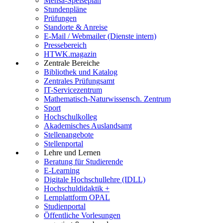
Mensa-Speiseplan
Stundenpläne
Prüfungen
Standorte & Anreise
E-Mail / Webmailer (Dienste intern)
Pressebereich
HTWK.magazin
Zentrale Bereiche
Bibliothek und Katalog
Zentrales Prüfungsamt
IT-Servicezentrum
Mathematisch-Naturwissensch. Zentrum
Sport
Hochschulkolleg
Akademisches Auslandsamt
Stellenangebote
Stellenportal
Lehre und Lernen
Beratung für Studierende
E-Learning
Digitale Hochschullehre (IDLL)
Hochschuldidaktik +
Lernplattform OPAL
Studienportal
Öffentliche Vorlesungen