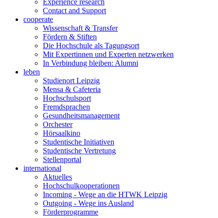
Experience research
Contact and Support
cooperate
Wissenschaft & Transfer
Fördern & Stiften
Die Hochschule als Tagungsort
Mit Expertinnen und Experten netzwerken
In Verbindung bleiben: Alumni
leben
Studienort Leipzig
Mensa & Cafeteria
Hochschulsport
Fremdsprachen
Gesundheitsmanagement
Orchester
Hörsaalkino
Studentische Initiativen
Studentische Vertretung
Stellenportal
international
Aktuelles
Hochschulkooperationen
Incoming - Wege an die HTWK Leipzig
Outgoing - Wege ins Ausland
Förderprogramme