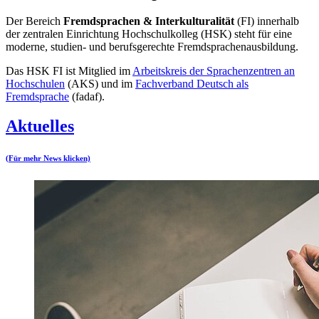
Der Bereich
Fremdsprachen & Interkulturalität
(FI) innerhalb
der zentralen Einrichtung Hochschulkolleg (HSK) steht für eine
moderne, studien- und berufsgerechte Fremdsprachenausbildung.
Das HSK FI ist Mitglied im
Arbeitskreis der Sprachenzentren an
Hochschulen
(AKS) und im
Fachverband Deutsch als
Fremdsprache
(fadaf).
Aktuelles
(Für mehr News klicken)