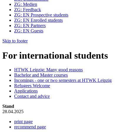
ZG: Medien
ZG: Feedback
ZG: EN Prospective students
ZG: EN Enrolled students
ZG: EN Partners
ZG: EN Guests
Skip to footer
For international students
HTWK Leipzig: Many good reasons
Bachelor and Master courses
Incomings - one or two semesters at HTWK Leipzig
Refugees Welcome
Applications
Contact and advice
Stand
28.04.2025
print page
recommend page