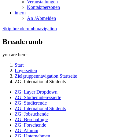
Veranstaltungen
Kontaktpersonen
intern
An-/Abmelden
Skip breadcrumb navigation
Breadcrumb
you are here:
Start
Layerseiten
Zielgruppennavigation Startseite
ZG: International Students
ZG: Layer Dropdown
ZG: Studieninteressierte
ZG: Studierende
ZG: International Students
ZG: Jobsuchende
ZG: Beschäftigte
ZG: Forschende
ZG: Alumni
ZG: Unternehmen