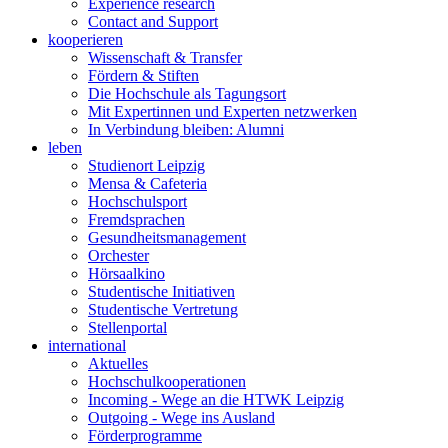
Experience research
Contact and Support
kooperieren
Wissenschaft & Transfer
Fördern & Stiften
Die Hochschule als Tagungsort
Mit Expertinnen und Experten netzwerken
In Verbindung bleiben: Alumni
leben
Studienort Leipzig
Mensa & Cafeteria
Hochschulsport
Fremdsprachen
Gesundheitsmanagement
Orchester
Hörsaalkino
Studentische Initiativen
Studentische Vertretung
Stellenportal
international
Aktuelles
Hochschulkooperationen
Incoming - Wege an die HTWK Leipzig
Outgoing - Wege ins Ausland
Förderprogramme