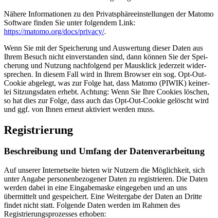
Nähere Informationen zu den Privatsphäreeinstellungen der Matomo
Software finden Sie unter folgendem Link:
https://matomo.org/docs/privacy/
.
Wenn Sie mit der Spei­che­rung und Aus­wer­tung die­ser Daten aus
Ihrem Besuch nicht ein­ver­stan­den sind, dann kön­nen Sie der Spei­
che­rung und Nut­zung nachfolgend per Maus­klick jederzeit wider­
spre­chen. In diesem Fall wird in Ihrem Browser ein sog. Opt-Out-
Cookie abgelegt, was zur Folge hat, dass Matomo (PIWIK) kei­ner­
lei Sit­zungs­da­ten erhebt. Achtung: Wenn Sie Ihre Cookies löschen,
so hat dies zur Folge, dass auch das Opt-Out-Cookie gelöscht wird
und ggf. von Ihnen erneut aktiviert werden muss.
Registrierung
Beschreibung und Umfang der Datenverarbeitung
Auf unserer Internetseite bieten wir Nutzern die Möglichkeit, sich
unter Angabe personenbezogener Daten zu registrieren. Die Daten
werden dabei in eine Eingabemaske eingegeben und an uns
übermittelt und gespeichert. Eine Weitergabe der Daten an Dritte
findet nicht statt. Folgende Daten werden im Rahmen des
Registrierungsprozesses erhoben: