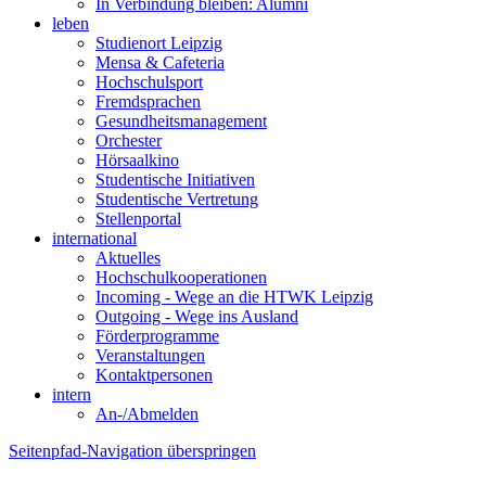
In Verbindung bleiben: Alumni
leben
Studienort Leipzig
Mensa & Cafeteria
Hochschulsport
Fremdsprachen
Gesundheitsmanagement
Orchester
Hörsaalkino
Studentische Initiativen
Studentische Vertretung
Stellenportal
international
Aktuelles
Hochschulkooperationen
Incoming - Wege an die HTWK Leipzig
Outgoing - Wege ins Ausland
Förderprogramme
Veranstaltungen
Kontaktpersonen
intern
An-/Abmelden
Seitenpfad-Navigation überspringen