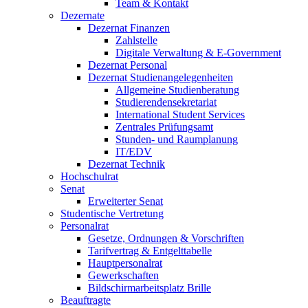
Team & Kontakt
Dezernate
Dezernat Finanzen
Zahlstelle
Digitale Verwaltung & E-Government
Dezernat Personal
Dezernat Studienangelegenheiten
Allgemeine Studienberatung
Studierendensekretariat
International Student Services
Zentrales Prüfungsamt
Stunden- und Raumplanung
IT/EDV
Dezernat Technik
Hochschulrat
Senat
Erweiterter Senat
Studentische Vertretung
Personalrat
Gesetze, Ordnungen & Vorschriften
Tarifvertrag & Entgelttabelle
Hauptpersonalrat
Gewerkschaften
Bildschirmarbeitsplatz Brille
Beauftragte