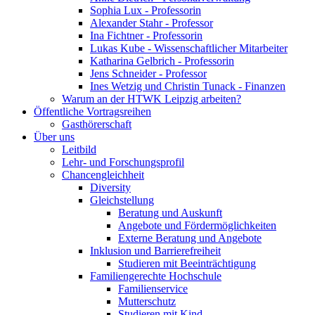
Sophia Lux - Professorin
Alexander Stahr - Professor
Ina Fichtner - Professorin
Lukas Kube - Wissenschaftlicher Mitarbeiter
Katharina Gelbrich - Professorin
Jens Schneider - Professor
Ines Wetzig und Christin Tunack - Finanzen
Warum an der HTWK Leipzig arbeiten?
Öffentliche Vortragsreihen
Gasthörerschaft
Über uns
Leitbild
Lehr- und Forschungsprofil
Chancengleichheit
Diversity
Gleichstellung
Beratung und Auskunft
Angebote und Fördermöglichkeiten
Externe Beratung und Angebote
Inklusion und Barrierefreiheit
Studieren mit Beeinträchtigung
Familiengerechte Hochschule
Familienservice
Mutterschutz
Studieren mit Kind