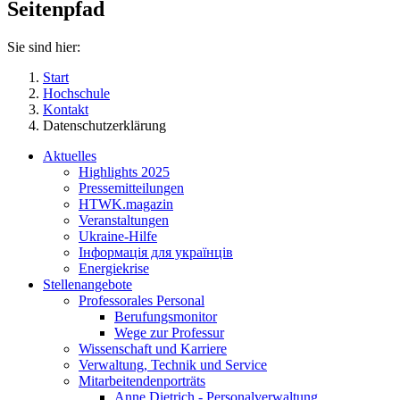
Seitenpfad
Sie sind hier:
Start
Hochschule
Kontakt
Datenschutzerklärung
Aktuelles
Highlights 2025
Pressemitteilungen
HTWK.magazin
Veranstaltungen
Ukraine-Hilfe
Інформація для українців
Energiekrise
Stellenangebote
Professorales Personal
Berufungsmonitor
Wege zur Professur
Wissenschaft und Karriere
Verwaltung, Technik und Service
Mitarbeitendenporträts
Anne Dietrich - Personalverwaltung