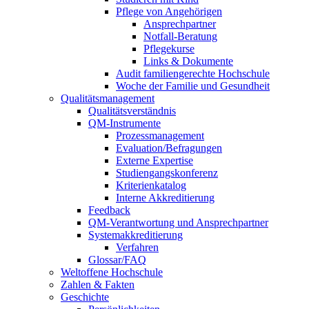
Pflege von Angehörigen
Ansprechpartner
Notfall-Beratung
Pflegekurse
Links & Dokumente
Audit familiengerechte Hochschule
Woche der Familie und Gesundheit
Qualitätsmanagement
Qualitätsverständnis
QM-Instrumente
Prozessmanagement
Evaluation/Befragungen
Externe Expertise
Studiengangskonferenz
Kriterienkatalog
Interne Akkreditierung
Feedback
QM-Verantwortung und Ansprechpartner
Systemakkreditierung
Verfahren
Glossar/FAQ
Weltoffene Hochschule
Zahlen & Fakten
Geschichte