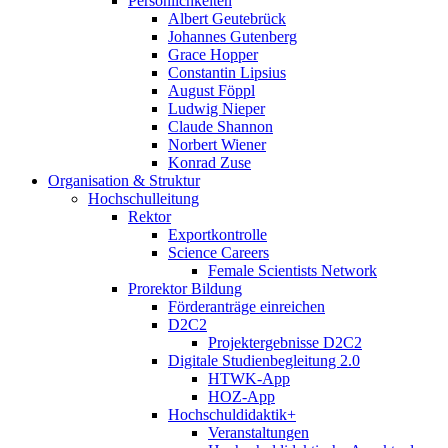
Persönlichkeiten
Albert Geutebrück
Johannes Gutenberg
Grace Hopper
Constantin Lipsius
August Föppl
Ludwig Nieper
Claude Shannon
Norbert Wiener
Konrad Zuse
Organisation & Struktur
Hochschulleitung
Rektor
Exportkontrolle
Science Careers
Female Scientists Network
Prorektor Bildung
Förderanträge einreichen
D2C2
Projektergebnisse D2C2
Digitale Studienbegleitung 2.0
HTWK-App
HOZ-App
Hochschuldidaktik+
Veranstaltungen