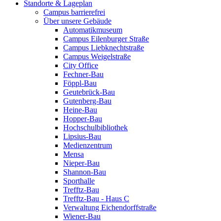
Standorte & Lageplan
Campus barrierefrei
Über unsere Gebäude
Automatikmuseum
Campus Eilenburger Straße
Campus Liebknechtstraße
Campus Weigelstraße
City Office
Fechner-Bau
Föppl-Bau
Geutebrück-Bau
Gutenberg-Bau
Heine-Bau
Hopper-Bau
Hochschulbibliothek
Lipsius-Bau
Medienzentrum
Mensa
Nieper-Bau
Shannon-Bau
Sporthalle
Trefftz-Bau
Trefftz-Bau - Haus C
Verwaltung Eichendorffstraße
Wiener-Bau