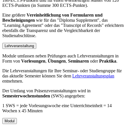
180-ECTS-Punkten und für einen 4-semestrigen Master von 120
ECTS-Punkten (in Summe 300 ECTS-Punkte).
Eine größere
Vereinheitlichung von Formularen und
Bescheinigungen
wie für das "Diploma Supplement", das
"Learning Agreement" oder das "Transcript of Records" erleichtern
ebenfalls die Transparenz und die Vergleichbarkeit der
Studienabschlüsse.
Lehrveranstaltung
Module umfassen neben Prüfungen auch Lehrveranstaltungen in
Form von
Vorlesungen
,
Übungen
,
Seminaren
oder
Praktika
.
Die Lehrveranstaltungen für Ihre Seminar- oder Studiengruppe für
das aktuelle Semester können Sie dem
Lehrveranstaltungsplan
entnehmen.
Der Umfang von Präsenzveranstaltungen wird in
Semesterwochenstunden
(SWS) angegeben:
1 SWS = jede Vorlesungswoche eine Unterrichtseinheit = 14
Wochen x 45 Minuten
Modul