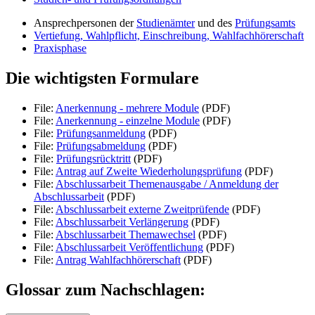
Ansprechpersonen der
Studienämter
und des
Prüfungsamts
Vertiefung, Wahlpflicht, Einschreibung, Wahlfachhörerschaft
Praxisphase
Die wichtigsten Formulare
File:
Anerkennung - mehrere Module
(PDF)
File:
Anerkennung - einzelne Module
(PDF)
File:
Prüfungsanmeldung
(PDF)
File:
Prüfungsabmeldung
(PDF)
File:
Prüfungsrücktritt
(PDF)
File:
Antrag auf Zweite Wiederholungsprüfung
(PDF)
File:
Abschlussarbeit Themenausgabe / Anmeldung der
Abschlussarbeit
(PDF)
File:
Abschlussarbeit externe Zweitprüfende
(PDF)
File:
Abschlussarbeit Verlängerung
(PDF)
File:
Abschlussarbeit Themawechsel
(PDF)
File:
Abschlussarbeit Veröffentlichung
(PDF)
File:
Antrag Wahlfachhörerschaft
(PDF)
Glossar zum Nachschlagen: