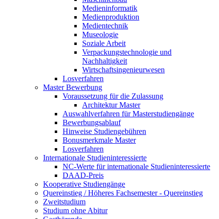
Medieninformatik
Medienproduktion
Medientechnik
Museologie
Soziale Arbeit
Verpackungstechnologie und
Nachhaltigkeit
Wirtschaftsingenieurwesen
Losverfahren
Master Bewerbung
Voraussetzung für die Zulassung
Architektur Master
Auswahlverfahren für Masterstudiengänge
Bewerbungsablauf
Hinweise Studiengebühren
Bonusmerkmale Master
Losverfahren
Internationale Studieninteressierte
NC-Werte für internationale Studieninteressierte
DAAD-Preis
Kooperative Studiengänge
Quereinstieg / Höheres Fachsemester - Quereinstieg
Zweitstudium
Studium ohne Abitur