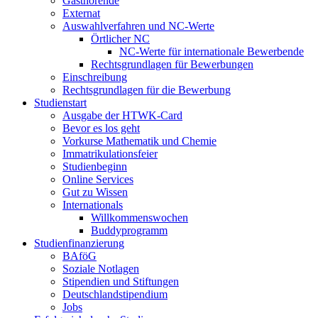
Gasthörende
Externat
Auswahlverfahren und NC-Werte
Örtlicher NC
NC-Werte für internationale Bewerbende
Rechtsgrundlagen für Bewerbungen
Einschreibung
Rechtsgrundlagen für die Bewerbung
Studienstart
Ausgabe der HTWK-Card
Bevor es los geht
Vorkurse Mathematik und Chemie
Immatrikulationsfeier
Studienbeginn
Online Services
Gut zu Wissen
Internationals
Willkommenswochen
Buddyprogramm
Studienfinanzierung
BAföG
Soziale Notlagen
Stipendien und Stiftungen
Deutschlandstipendium
Jobs