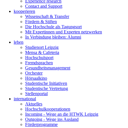
Experience research
Contact and Support
kooperieren
Wissenschaft & Transfer
Fördern & Stiften
Die Hochschule als Tagungsort
Mit Expertinnen und Experten netzwerken
In Verbindung bleiben: Alumni
leben
Studienort Leipzig
Mensa & Cafeteria
Hochschulsport
Fremdsprachen
Gesundheitsmanagement
Orchester
Hörsaalkino
Studentische Initiativen
Studentische Vertretung
Stellenportal
international
Aktuelles
Hochschulkooperationen
Incoming - Wege an die HTWK Leipzig
Outgoing - Wege ins Ausland
Förderprogramme