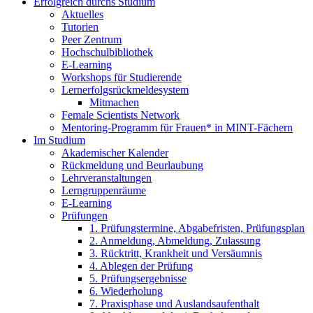
Erfolgreich durchs Studium
Aktuelles
Tutorien
Peer Zentrum
Hochschulbibliothek
E-Learning
Workshops für Studierende
Lernerfolgsrückmeldesystem
Mitmachen
Female Scientists Network
Mentoring-Programm für Frauen* in MINT-Fächern
Im Studium
Akademischer Kalender
Rückmeldung und Beurlaubung
Lehrveranstaltungen
Lerngruppenräume
E-Learning
Prüfungen
1. Prüfungstermine, Abgabefristen, Prüfungsplan
2. Anmeldung, Abmeldung, Zulassung
3. Rücktritt, Krankheit und Versäumnis
4. Ablegen der Prüfung
5. Prüfungsergebnisse
6. Wiederholung
7. Praxisphase und Auslandsaufenthalt