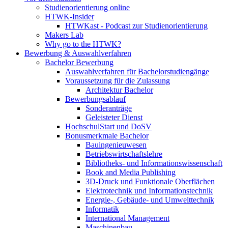
Studienorientierung online
HTWK-Insider
HTWKast - Podcast zur Studienorientierung
Makers Lab
Why go to the HTWK?
Bewerbung & Auswahlverfahren
Bachelor Bewerbung
Auswahlverfahren für Bachelorstudiengänge
Voraussetzung für die Zulassung
Architektur Bachelor
Bewerbungsablauf
Sonderanträge
Geleisteter Dienst
HochschulStart und DoSV
Bonusmerkmale Bachelor
Bauingenieuwesen
Betriebswirtschaftslehre
Bibliotheks- und Informationswissenschaft
Book and Media Publishing
3D-Druck und Funktionale Oberflächen
Elektrotechnik und Informationstechnik
Energie-, Gebäude- und Umwelttechnik
Informatik
International Management
Maschinenbau