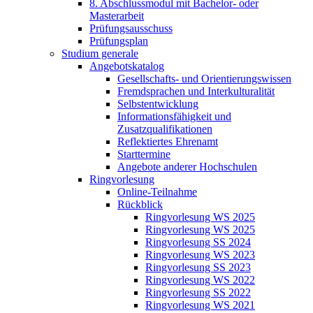
8. Abschlussmodul mit Bachelor- oder
Masterarbeit
Prüfungsausschuss
Prüfungsplan
Studium generale
Angebotskatalog
Gesellschafts- und Orientierungswissen
Fremdsprachen und Interkulturalität
Selbstentwicklung
Informationsfähigkeit und
Zusatzqualifikationen
Reflektiertes Ehrenamt
Starttermine
Angebote anderer Hochschulen
Ringvorlesung
Online-Teilnahme
Rückblick
Ringvorlesung WS 2025
Ringvorlesung WS 2025
Ringvorlesung SS 2024
Ringvorlesung WS 2023
Ringvorlesung SS 2023
Ringvorlesung WS 2022
Ringvorlesung SS 2022
Ringvorlesung WS 2021