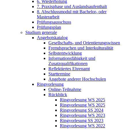
6. Wiederholung
7. Praxisphase und Auslandsaufenthalt
8. Abschlussmodul mit Bachelor- oder
Masterarbeit
Prüfungsausschuss
Prüfungsplan
Studium generale
Angebotskatalog
Gesellschafts- und Orientierungswissen
Fremdsprachen und Interkulturalität
Selbstentwicklung
Informationsfähigkeit und
Zusatzqualifikationen
Reflektiertes Ehrenamt
Starttermine
Angebote anderer Hochschulen
Ringvorlesung
Online-Teilnahme
Rückblick
Ringvorlesung WS 2025
Ringvorlesung WS 2025
Ringvorlesung SS 2024
Ringvorlesung WS 2023
Ringvorlesung SS 2023
Ringvorlesung WS 2022