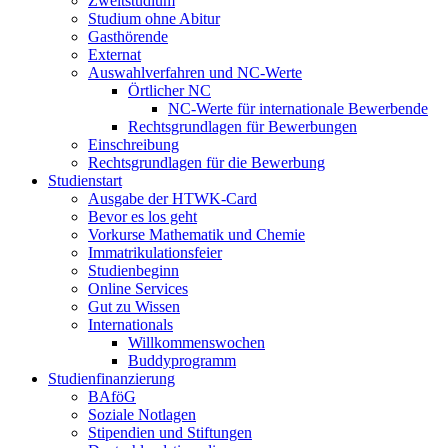
Zweitstudium
Studium ohne Abitur
Gasthörende
Externat
Auswahlverfahren und NC-Werte
Örtlicher NC
NC-Werte für internationale Bewerbende
Rechtsgrundlagen für Bewerbungen
Einschreibung
Rechtsgrundlagen für die Bewerbung
Studienstart
Ausgabe der HTWK-Card
Bevor es los geht
Vorkurse Mathematik und Chemie
Immatrikulationsfeier
Studienbeginn
Online Services
Gut zu Wissen
Internationals
Willkommenswochen
Buddyprogramm
Studienfinanzierung
BAföG
Soziale Notlagen
Stipendien und Stiftungen