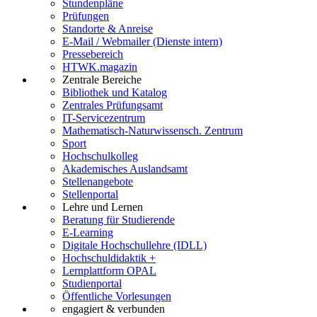
Stundenpläne
Prüfungen
Standorte & Anreise
E-Mail / Webmailer (Dienste intern)
Pressebereich
HTWK.magazin
Zentrale Bereiche
Bibliothek und Katalog
Zentrales Prüfungsamt
IT-Servicezentrum
Mathematisch-Naturwissensch. Zentrum
Sport
Hochschulkolleg
Akademisches Auslandsamt
Stellenangebote
Stellenportal
Lehre und Lernen
Beratung für Studierende
E-Learning
Digitale Hochschullehre (IDLL)
Hochschuldidaktik +
Lernplattform OPAL
Studienportal
Öffentliche Vorlesungen
engagiert & verbunden