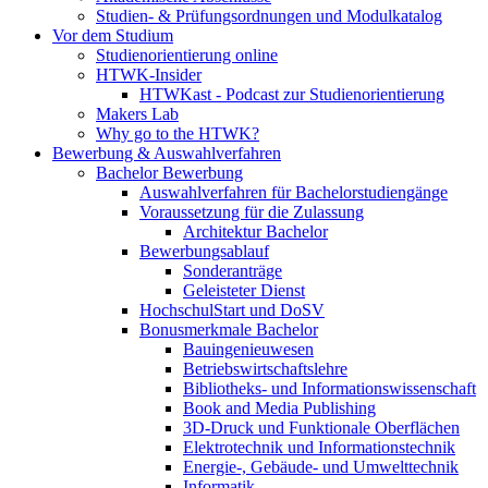
Studien- & Prüfungsordnungen und Modulkatalog
Vor dem Studium
Studienorientierung online
HTWK-Insider
HTWKast - Podcast zur Studienorientierung
Makers Lab
Why go to the HTWK?
Bewerbung & Auswahlverfahren
Bachelor Bewerbung
Auswahlverfahren für Bachelorstudiengänge
Voraussetzung für die Zulassung
Architektur Bachelor
Bewerbungsablauf
Sonderanträge
Geleisteter Dienst
HochschulStart und DoSV
Bonusmerkmale Bachelor
Bauingenieuwesen
Betriebswirtschaftslehre
Bibliotheks- und Informationswissenschaft
Book and Media Publishing
3D-Druck und Funktionale Oberflächen
Elektrotechnik und Informationstechnik
Energie-, Gebäude- und Umwelttechnik
Informatik