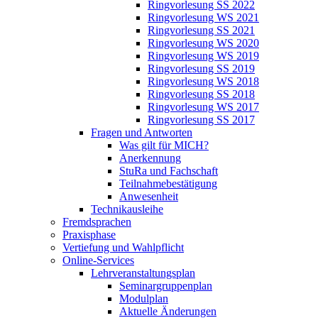
Ringvorlesung SS 2022
Ringvorlesung WS 2021
Ringvorlesung SS 2021
Ringvorlesung WS 2020
Ringvorlesung WS 2019
Ringvorlesung SS 2019
Ringvorlesung WS 2018
Ringvorlesung SS 2018
Ringvorlesung WS 2017
Ringvorlesung SS 2017
Fragen und Antworten
Was gilt für MICH?
Anerkennung
StuRa und Fachschaft
Teilnahmebestätigung
Anwesenheit
Technikausleihe
Fremdsprachen
Praxisphase
Vertiefung und Wahlpflicht
Online-Services
Lehrveranstaltungsplan
Seminargruppenplan
Modulplan
Aktuelle Änderungen