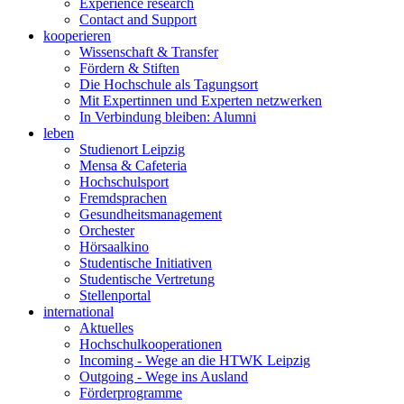
Experience research
Contact and Support
kooperieren
Wissenschaft & Transfer
Fördern & Stiften
Die Hochschule als Tagungsort
Mit Expertinnen und Experten netzwerken
In Verbindung bleiben: Alumni
leben
Studienort Leipzig
Mensa & Cafeteria
Hochschulsport
Fremdsprachen
Gesundheitsmanagement
Orchester
Hörsaalkino
Studentische Initiativen
Studentische Vertretung
Stellenportal
international
Aktuelles
Hochschulkooperationen
Incoming - Wege an die HTWK Leipzig
Outgoing - Wege ins Ausland
Förderprogramme