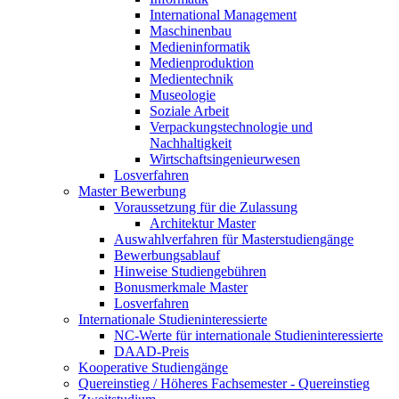
International Management
Maschinenbau
Medieninformatik
Medienproduktion
Medientechnik
Museologie
Soziale Arbeit
Verpackungstechnologie und
Nachhaltigkeit
Wirtschaftsingenieurwesen
Losverfahren
Master Bewerbung
Voraussetzung für die Zulassung
Architektur Master
Auswahlverfahren für Masterstudiengänge
Bewerbungsablauf
Hinweise Studiengebühren
Bonusmerkmale Master
Losverfahren
Internationale Studieninteressierte
NC-Werte für internationale Studieninteressierte
DAAD-Preis
Kooperative Studiengänge
Quereinstieg / Höheres Fachsemester - Quereinstieg