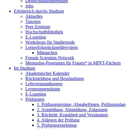
Deutschlandstipendium
Jobs
Erfolgreich durchs Studium
Aktuelles
Tutorien
Peer Zentrum
Hochschulbibliothek
E-Learning
Workshops für Studierende
Lernerfolgsrückmeldesystem
Mitmachen
Female Scientists Network
Mentoring-Programm für Frauen* in MINT-Fächern
Im Studium
Akademischer Kalender
Rückmeldung und Beurlaubung
Lehrveranstaltungen
Lerngruppenräume
E-Learning
Prüfungen
1. Prüfungstermine, Abgabefristen, Prüfungsplan
2. Anmeldung, Abmeldung, Zulassung
3. Rücktritt, Krankheit und Versäumnis
4. Ablegen der Prüfung
5. Prüfungsergebnisse