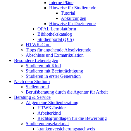
Interne Pläne
Hinweise für Studierende
Tutorial
Abkürzungen
Hinweise für Dozierende
OPAL Lernplattform
Bibliothekskatalog
Studienportal (QIS)
HTWK-Card
Tipps für angehende Absolvierende
Abschluss und Exmatrikulation
Besondere Lebenslagen
Studieren mit Kind
Studieren mit Beeinträchtigung
Studieren in erster Generation
Nach dem Studium
Stellenportal
Berufsberatung durch die Agentur für Arbeit
Beratung & Service
Allgemeine Studienberatung
HTWK-Insider
Arbeiterkind
Rechtsgrundlagen für die Bewerbung
Studierendensekretariat
krankenversicherungsnachweis