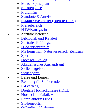
Mensa-Speiseplan
Stundenpläne
Prüfungen
Standorte & Anreise
E-Mail / Webmailer (Dienste intern)
Pressebereich
HTWK.magazin
Zentrale Bereiche
Bibliothek und Katalog
Zentrales Prüfungsamt
IT-Servicezentrum
Mathematisch-Naturwissensch. Zentrum
Sport
Hochschulkolleg
Akademisches Auslandsamt
Stellenangebote
Stellenportal
Lehre und Lernen
Beratung für Studierende
E-Learning
Digitale Hochschullehre (IDLL)
Hochschuldidaktik +
Lernplattform OPAL
Studienportal
Öffentliche Vorlesungen