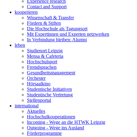
Experience research
Contact and Support
kooperieren
Wissenschaft & Transfer
Fördern & Stiften
Die Hochschule als Tagungsort
Mit Expertinnen und Experten netzwerken
In Verbindung bleiben: Alumni
leben
Studienort Leipzig
Mensa & Cafeteria
Hochschulsport
Fremdsprachen
Gesundheitsmanagement
Orchester
Hörsaalkino
Studentische Initiativen
Studentische Vertretung
Stellenportal
international
Aktuelles
Hochschulkooperationen
Incoming - Wege an die HTWK Leipzig
Outgoing - Wege ins Ausland
Förderprogramme