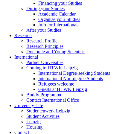
Financing your Studies
During your Studies
Academic Calendar
Organise your Studies
Info for Internationals
After your Studies
Research
Research Profile
Research Principles
Doctorate and Young Scientists
International
Partner Universities
Coming to HTWK Leipzig
International Degree-seeking Students
International Non-degree Students
Refugees welcome
Guests at HTWK Leipzig
Buddy Programme
Contact International Office
University Life
Studentenwerk Leipzig
Student Activities
Leipzig
Housing
Contact