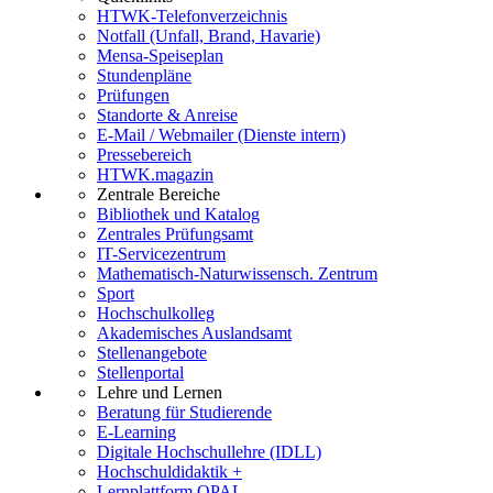
HTWK-Telefonverzeichnis
Notfall (Unfall, Brand, Havarie)
Mensa-Speiseplan
Stundenpläne
Prüfungen
Standorte & Anreise
E-Mail / Webmailer (Dienste intern)
Pressebereich
HTWK.magazin
Zentrale Bereiche
Bibliothek und Katalog
Zentrales Prüfungsamt
IT-Servicezentrum
Mathematisch-Naturwissensch. Zentrum
Sport
Hochschulkolleg
Akademisches Auslandsamt
Stellenangebote
Stellenportal
Lehre und Lernen
Beratung für Studierende
E-Learning
Digitale Hochschullehre (IDLL)
Hochschuldidaktik +
Lernplattform OPAL