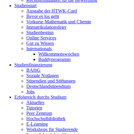
Rechtsgrundlagen für die Bewerbung
Studienstart
Ausgabe der HTWK-Card
Bevor es los geht
Vorkurse Mathematik und Chemie
Immatrikulationsfeier
Studienbeginn
Online Services
Gut zu Wissen
Internationals
Willkommenswochen
Buddyprogramm
Studienfinanzierung
BAföG
Soziale Notlagen
Stipendien und Stiftungen
Deutschlandstipendium
Jobs
Erfolgreich durchs Studium
Aktuelles
Tutorien
Peer Zentrum
Hochschulbibliothek
E-Learning
Workshops für Studierende