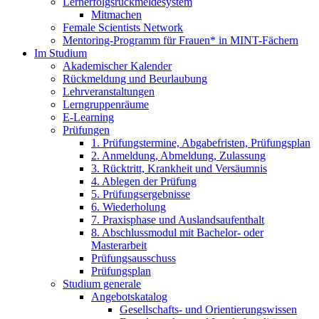
Lernerfolgsrückmeldesystem
Mitmachen
Female Scientists Network
Mentoring-Programm für Frauen* in MINT-Fächern
Im Studium
Akademischer Kalender
Rückmeldung und Beurlaubung
Lehrveranstaltungen
Lerngruppenräume
E-Learning
Prüfungen
1. Prüfungstermine, Abgabefristen, Prüfungsplan
2. Anmeldung, Abmeldung, Zulassung
3. Rücktritt, Krankheit und Versäumnis
4. Ablegen der Prüfung
5. Prüfungsergebnisse
6. Wiederholung
7. Praxisphase und Auslandsaufenthalt
8. Abschlussmodul mit Bachelor- oder
Masterarbeit
Prüfungsausschuss
Prüfungsplan
Studium generale
Angebotskatalog
Gesellschafts- und Orientierungswissen