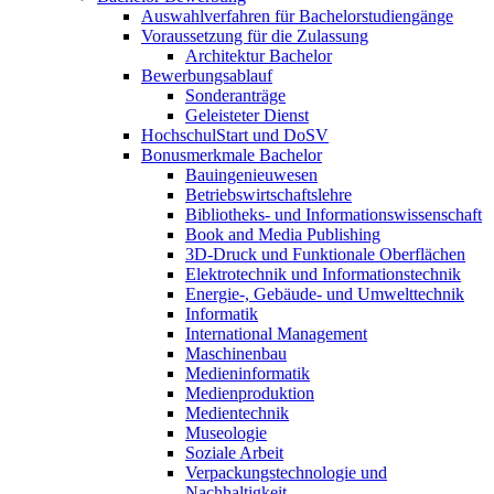
Auswahlverfahren für Bachelorstudiengänge
Voraussetzung für die Zulassung
Architektur Bachelor
Bewerbungsablauf
Sonderanträge
Geleisteter Dienst
HochschulStart und DoSV
Bonusmerkmale Bachelor
Bauingenieuwesen
Betriebswirtschaftslehre
Bibliotheks- und Informationswissenschaft
Book and Media Publishing
3D-Druck und Funktionale Oberflächen
Elektrotechnik und Informationstechnik
Energie-, Gebäude- und Umwelttechnik
Informatik
International Management
Maschinenbau
Medieninformatik
Medienproduktion
Medientechnik
Museologie
Soziale Arbeit
Verpackungstechnologie und
Nachhaltigkeit