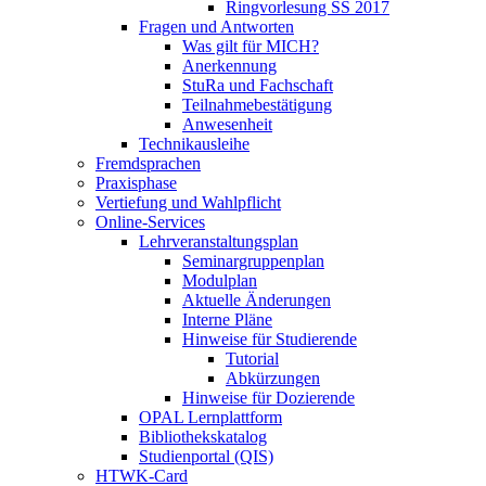
Ringvorlesung SS 2017
Fragen und Antworten
Was gilt für MICH?
Anerkennung
StuRa und Fachschaft
Teilnahmebestätigung
Anwesenheit
Technikausleihe
Fremdsprachen
Praxisphase
Vertiefung und Wahlpflicht
Online-Services
Lehrveranstaltungsplan
Seminargruppenplan
Modulplan
Aktuelle Änderungen
Interne Pläne
Hinweise für Studierende
Tutorial
Abkürzungen
Hinweise für Dozierende
OPAL Lernplattform
Bibliothekskatalog
Studienportal (QIS)
HTWK-Card