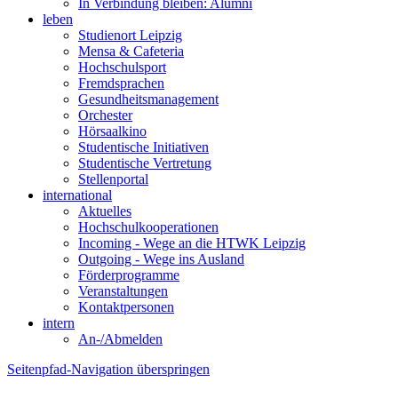
In Verbindung bleiben: Alumni
leben
Studienort Leipzig
Mensa & Cafeteria
Hochschulsport
Fremdsprachen
Gesundheitsmanagement
Orchester
Hörsaalkino
Studentische Initiativen
Studentische Vertretung
Stellenportal
international
Aktuelles
Hochschulkooperationen
Incoming - Wege an die HTWK Leipzig
Outgoing - Wege ins Ausland
Förderprogramme
Veranstaltungen
Kontaktpersonen
intern
An-/Abmelden
Seitenpfad-Navigation überspringen