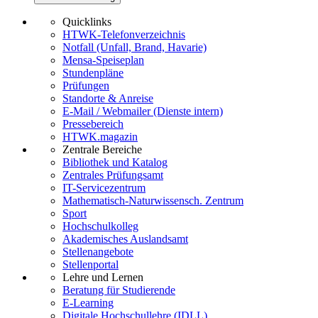
Quicklinks
HTWK-Telefonverzeichnis
Notfall (Unfall, Brand, Havarie)
Mensa-Speiseplan
Stundenpläne
Prüfungen
Standorte & Anreise
E-Mail / Webmailer (Dienste intern)
Pressebereich
HTWK.magazin
Zentrale Bereiche
Bibliothek und Katalog
Zentrales Prüfungsamt
IT-Servicezentrum
Mathematisch-Naturwissensch. Zentrum
Sport
Hochschulkolleg
Akademisches Auslandsamt
Stellenangebote
Stellenportal
Lehre und Lernen
Beratung für Studierende
E-Learning
Digitale Hochschullehre (IDLL)