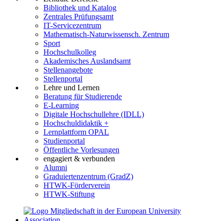
Bibliothek und Katalog
Zentrales Prüfungsamt
IT-Servicezentrum
Mathematisch-Naturwissensch. Zentrum
Sport
Hochschulkolleg
Akademisches Auslandsamt
Stellenangebote
Stellenportal
Lehre und Lernen
Beratung für Studierende
E-Learning
Digitale Hochschullehre (IDLL)
Hochschuldidaktik +
Lernplattform OPAL
Studienportal
Öffentliche Vorlesungen
engagiert & verbunden
Alumni
Graduiertenzentrum (GradZ)
HTWK-Förderverein
HTWK-Stiftung