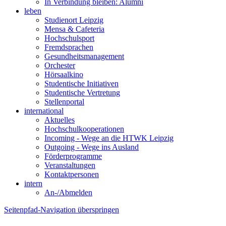
In Verbindung bleiben: Alumni
leben
Studienort Leipzig
Mensa & Cafeteria
Hochschulsport
Fremdsprachen
Gesundheitsmanagement
Orchester
Hörsaalkino
Studentische Initiativen
Studentische Vertretung
Stellenportal
international
Aktuelles
Hochschulkooperationen
Incoming - Wege an die HTWK Leipzig
Outgoing - Wege ins Ausland
Förderprogramme
Veranstaltungen
Kontaktpersonen
intern
An-/Abmelden
Seitenpfad-Navigation überspringen