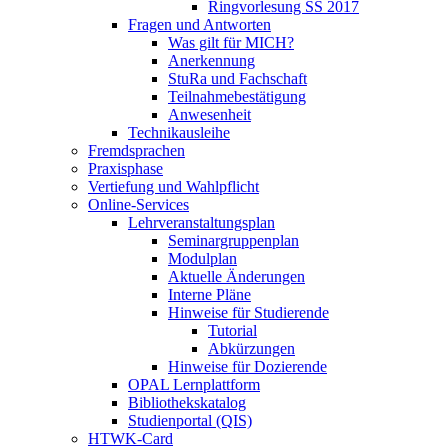
Ringvorlesung SS 2017
Fragen und Antworten
Was gilt für MICH?
Anerkennung
StuRa und Fachschaft
Teilnahmebestätigung
Anwesenheit
Technikausleihe
Fremdsprachen
Praxisphase
Vertiefung und Wahlpflicht
Online-Services
Lehrveranstaltungsplan
Seminargruppenplan
Modulplan
Aktuelle Änderungen
Interne Pläne
Hinweise für Studierende
Tutorial
Abkürzungen
Hinweise für Dozierende
OPAL Lernplattform
Bibliothekskatalog
Studienportal (QIS)
HTWK-Card