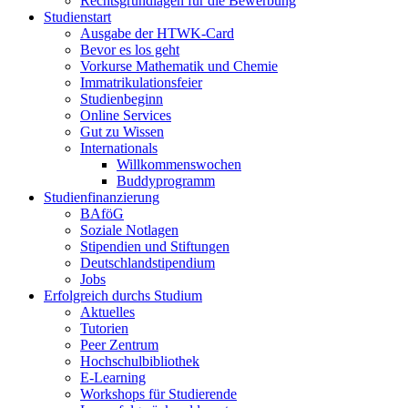
Rechtsgrundlagen für die Bewerbung
Studienstart
Ausgabe der HTWK-Card
Bevor es los geht
Vorkurse Mathematik und Chemie
Immatrikulationsfeier
Studienbeginn
Online Services
Gut zu Wissen
Internationals
Willkommenswochen
Buddyprogramm
Studienfinanzierung
BAföG
Soziale Notlagen
Stipendien und Stiftungen
Deutschlandstipendium
Jobs
Erfolgreich durchs Studium
Aktuelles
Tutorien
Peer Zentrum
Hochschulbibliothek
E-Learning
Workshops für Studierende