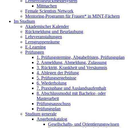
Lernerfolgsrückmeldesystem
Mitmachen
Female Scientists Network
Mentoring-Programm für Frauen* in MINT-Fächern
Im Studium
Akademischer Kalender
Rückmeldung und Beurlaubung
Lehrveranstaltungen
Lerngruppenräume
E-Learning
Prüfungen
1. Prüfungstermine, Abgabefristen, Prüfungsplan
2. Anmeldung, Abmeldung, Zulassung
3. Rücktritt, Krankheit und Versäumnis
4. Ablegen der Prüfung
5. Prüfungsergebnisse
6. Wiederholung
7. Praxisphase und Auslandsaufenthalt
8. Abschlussmodul mit Bachelor- oder
Masterarbeit
Prüfungsausschuss
Prüfungsplan
Studium generale
Angebotskatalog
Gesellschafts- und Orientierungswissen