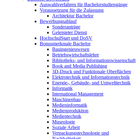
Auswahlverfahren für Bachelorstudiengänge
Voraussetzung für die Zulassung
Architektur Bachelor
Bewerbungsablauf
Sonderanträge
Geleisteter Dienst
HochschulStart und DoSV
Bonusmerkmale Bachelor
Bauingenieuwesen
Betriebswirtschaftslehre
Bibliotheks- und Informationswissenschaft
Book and Media Publishing
3D-Druck und Funktionale Oberflächen
Elektrotechnik und Informationstechnik
Energie-, Gebäude- und Umwelttechnik
Informatik
International Management
Maschinenbau
Medieninformatik
Medienproduktion
Medientechnik
Museologie
Soziale Arbeit
Verpackungstechnologie und
Nachhaltigkeit