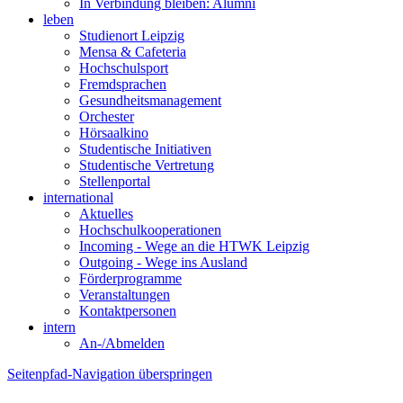
In Verbindung bleiben: Alumni
leben
Studienort Leipzig
Mensa & Cafeteria
Hochschulsport
Fremdsprachen
Gesundheitsmanagement
Orchester
Hörsaalkino
Studentische Initiativen
Studentische Vertretung
Stellenportal
international
Aktuelles
Hochschulkooperationen
Incoming - Wege an die HTWK Leipzig
Outgoing - Wege ins Ausland
Förderprogramme
Veranstaltungen
Kontaktpersonen
intern
An-/Abmelden
Seitenpfad-Navigation überspringen