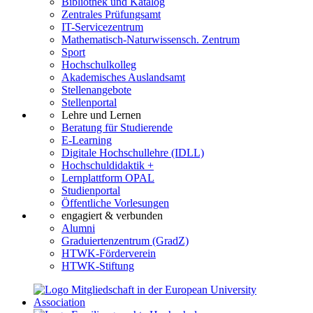
Bibliothek und Katalog
Zentrales Prüfungsamt
IT-Servicezentrum
Mathematisch-Naturwissensch. Zentrum
Sport
Hochschulkolleg
Akademisches Auslandsamt
Stellenangebote
Stellenportal
Lehre und Lernen
Beratung für Studierende
E-Learning
Digitale Hochschullehre (IDLL)
Hochschuldidaktik +
Lernplattform OPAL
Studienportal
Öffentliche Vorlesungen
engagiert & verbunden
Alumni
Graduiertenzentrum (GradZ)
HTWK-Förderverein
HTWK-Stiftung