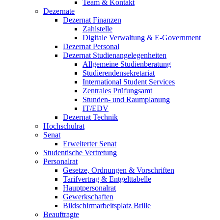
Team & Kontakt
Dezernate
Dezernat Finanzen
Zahlstelle
Digitale Verwaltung & E-Government
Dezernat Personal
Dezernat Studienangelegenheiten
Allgemeine Studienberatung
Studierendensekretariat
International Student Services
Zentrales Prüfungsamt
Stunden- und Raumplanung
IT/EDV
Dezernat Technik
Hochschulrat
Senat
Erweiterter Senat
Studentische Vertretung
Personalrat
Gesetze, Ordnungen & Vorschriften
Tarifvertrag & Entgelttabelle
Hauptpersonalrat
Gewerkschaften
Bildschirmarbeitsplatz Brille
Beauftragte