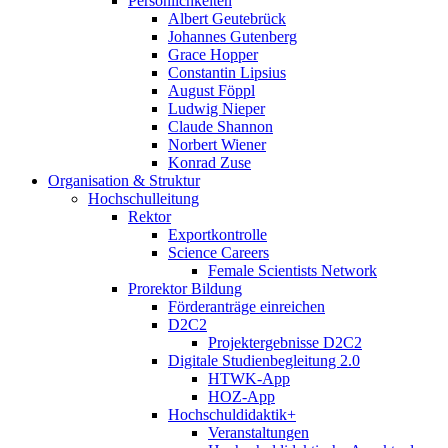
Persönlichkeiten
Albert Geutebrück
Johannes Gutenberg
Grace Hopper
Constantin Lipsius
August Föppl
Ludwig Nieper
Claude Shannon
Norbert Wiener
Konrad Zuse
Organisation & Struktur
Hochschulleitung
Rektor
Exportkontrolle
Science Careers
Female Scientists Network
Prorektor Bildung
Förderanträge einreichen
D2C2
Projektergebnisse D2C2
Digitale Studienbegleitung 2.0
HTWK-App
HOZ-App
Hochschuldidaktik+
Veranstaltungen