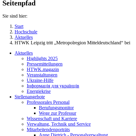
Seitenpfad
Sie sind hier:
Start
Hochschule
Aktuelles
HTWK Leipzig tritt „Metropolregion Mitteldeutschland“ bei
Aktuelles
Highlights 2025
Pressemitteilungen
HTWK.magazin
Veranstaltungen
Ukraine-Hilfe
Інформація для українців
Energiekrise
Stellenangebote
Professorales Personal
Berufungsmonitor
Wege zur Professur
Wissenschaft und Karriere
Verwaltung, Technik und Service
Mitarbeitendenporträts
Anne Dietrich - Personalverwaltung