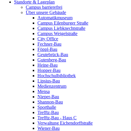
Standorte & Lageplan
Campus barrierefrei
Über unsere Gebäude
Automatikmuseum
Campus Eilenburger Straße
Campus Liebknechtstraße
Campus Weigelstraße
City Office
Fechner-Bau
Föppl-Bau
Geutebrück-Bau
Gutenberg-Bau
Heine-Bau
Hopper-Bau
Hochschulbibliothek
Lipsius-Bau
Medienzentrum
Mensa
Nieper-Bau
Shannon-Bau
Sporthalle
Trefftz-Bau
Trefftz-Bau - Haus C
Verwaltung Eichendorffstraße
Wiener-Bau