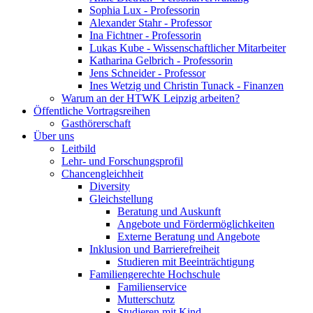
Sophia Lux - Professorin
Alexander Stahr - Professor
Ina Fichtner - Professorin
Lukas Kube - Wissenschaftlicher Mitarbeiter
Katharina Gelbrich - Professorin
Jens Schneider - Professor
Ines Wetzig und Christin Tunack - Finanzen
Warum an der HTWK Leipzig arbeiten?
Öffentliche Vortragsreihen
Gasthörerschaft
Über uns
Leitbild
Lehr- und Forschungsprofil
Chancengleichheit
Diversity
Gleichstellung
Beratung und Auskunft
Angebote und Fördermöglichkeiten
Externe Beratung und Angebote
Inklusion und Barrierefreiheit
Studieren mit Beeinträchtigung
Familiengerechte Hochschule
Familienservice
Mutterschutz
Studieren mit Kind