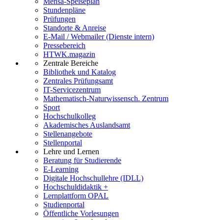
Mensa-Speiseplan
Stundenpläne
Prüfungen
Standorte & Anreise
E-Mail / Webmailer (Dienste intern)
Pressebereich
HTWK.magazin
Zentrale Bereiche
Bibliothek und Katalog
Zentrales Prüfungsamt
IT-Servicezentrum
Mathematisch-Naturwissensch. Zentrum
Sport
Hochschulkolleg
Akademisches Auslandsamt
Stellenangebote
Stellenportal
Lehre und Lernen
Beratung für Studierende
E-Learning
Digitale Hochschullehre (IDLL)
Hochschuldidaktik +
Lernplattform OPAL
Studienportal
Öffentliche Vorlesungen