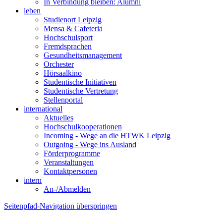
In Verbindung bleiben: Alumni
leben
Studienort Leipzig
Mensa & Cafeteria
Hochschulsport
Fremdsprachen
Gesundheitsmanagement
Orchester
Hörsaalkino
Studentische Initiativen
Studentische Vertretung
Stellenportal
international
Aktuelles
Hochschulkooperationen
Incoming - Wege an die HTWK Leipzig
Outgoing - Wege ins Ausland
Förderprogramme
Veranstaltungen
Kontaktpersonen
intern
An-/Abmelden
Seitenpfad-Navigation überspringen