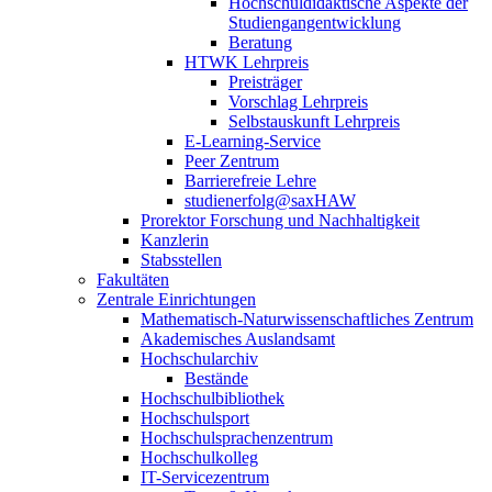
Hochschuldidaktische Aspekte der
Studiengangentwicklung
Beratung
HTWK Lehrpreis
Preisträger
Vorschlag Lehrpreis
Selbstauskunft Lehrpreis
E-Learning-Service
Peer Zentrum
Barrierefreie Lehre
studienerfolg@saxHAW
Prorektor Forschung und Nachhaltigkeit
Kanzlerin
Stabsstellen
Fakultäten
Zentrale Einrichtungen
Mathematisch-Naturwissenschaftliches Zentrum
Akademisches Auslandsamt
Hochschularchiv
Bestände
Hochschulbibliothek
Hochschulsport
Hochschulsprachenzentrum
Hochschulkolleg
IT-Servicezentrum