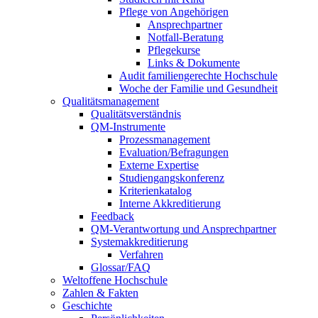
Pflege von Angehörigen
Ansprechpartner
Notfall-Beratung
Pflegekurse
Links & Dokumente
Audit familiengerechte Hochschule
Woche der Familie und Gesundheit
Qualitätsmanagement
Qualitätsverständnis
QM-Instrumente
Prozessmanagement
Evaluation/Befragungen
Externe Expertise
Studiengangskonferenz
Kriterienkatalog
Interne Akkreditierung
Feedback
QM-Verantwortung und Ansprechpartner
Systemakkreditierung
Verfahren
Glossar/FAQ
Weltoffene Hochschule
Zahlen & Fakten
Geschichte