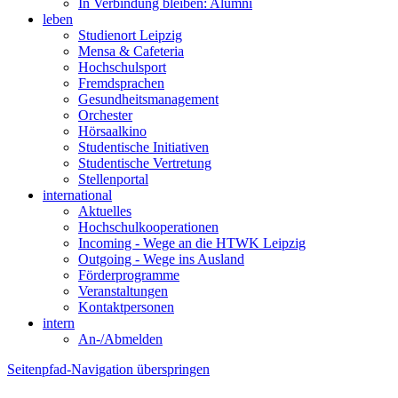
In Verbindung bleiben: Alumni
leben
Studienort Leipzig
Mensa & Cafeteria
Hochschulsport
Fremdsprachen
Gesundheitsmanagement
Orchester
Hörsaalkino
Studentische Initiativen
Studentische Vertretung
Stellenportal
international
Aktuelles
Hochschulkooperationen
Incoming - Wege an die HTWK Leipzig
Outgoing - Wege ins Ausland
Förderprogramme
Veranstaltungen
Kontaktpersonen
intern
An-/Abmelden
Seitenpfad-Navigation überspringen