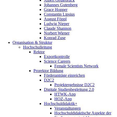
Albert Geutebrück
Johannes Gutenberg
Grace Hopper
Constantin Lipsius
August Föppl
Ludwig Nieper
Claude Shannon
Norbert Wiener
Konrad Zuse
Organisation & Struktur
Hochschulleitung
Rektor
Exportkontrolle
Science Careers
Female Scientists Network
Prorektor Bildung
Förderanträge einreichen
D2C2
Projektergebnisse D2C2
Digitale Studienbegleitung 2.0
HTWK-App
HOZ-App
Hochschuldidaktik+
Veranstaltungen
Hochschuldidaktische Aspekte der