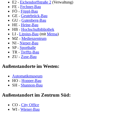
E2 -
Eichendorffstraße 2
(Verwaltung)
FE -
Fechner-Bau
FÖ -
Föppl-Bau
GE -
Geutebrück-Bau
GU -
Gutenberg-Bau
HE -
Heine-Bau
HB -
Hochschulbibliothek
LI -
Lipsius-Bau
(mit
Mensa
)
MZ -
Medienzentrum
NI -
Nieper-Bau
SP -
Sporthalle
TR -
Trefftz-Bau
ZU -
Zuse-Bau
Außenstandorte im Westen:
Automatikmuseum
HO -
Hopper-Bau
SH -
Shannon-Bau
Außenstandort im Zentrum Süd:
CO -
City Office
WI -
Wiener-Bau