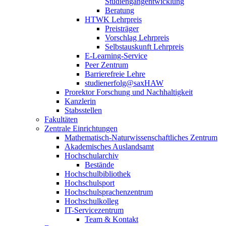
Studiengangentwicklung
Beratung
HTWK Lehrpreis
Preisträger
Vorschlag Lehrpreis
Selbstauskunft Lehrpreis
E-Learning-Service
Peer Zentrum
Barrierefreie Lehre
studienerfolg@saxHAW
Prorektor Forschung und Nachhaltigkeit
Kanzlerin
Stabsstellen
Fakultäten
Zentrale Einrichtungen
Mathematisch-Naturwissenschaftliches Zentrum
Akademisches Auslandsamt
Hochschularchiv
Bestände
Hochschulbibliothek
Hochschulsport
Hochschulsprachenzentrum
Hochschulkolleg
IT-Servicezentrum
Team & Kontakt