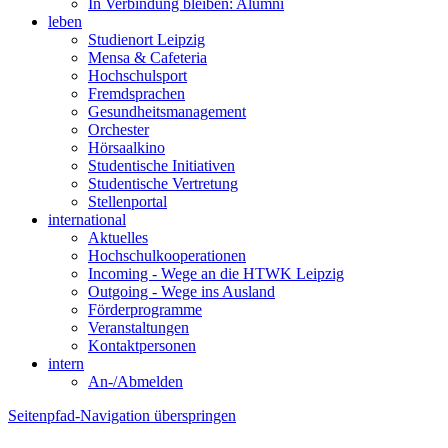
In Verbindung bleiben: Alumni
leben
Studienort Leipzig
Mensa & Cafeteria
Hochschulsport
Fremdsprachen
Gesundheitsmanagement
Orchester
Hörsaalkino
Studentische Initiativen
Studentische Vertretung
Stellenportal
international
Aktuelles
Hochschulkooperationen
Incoming - Wege an die HTWK Leipzig
Outgoing - Wege ins Ausland
Förderprogramme
Veranstaltungen
Kontaktpersonen
intern
An-/Abmelden
Seitenpfad-Navigation überspringen