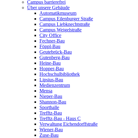
Campus barrierefrei
Über unsere Gebäude
Automatikmuseum
Campus Eilenburger Straße
Campus Liebknechtstraße
Campus Weigelstraße
City Office
Fechner-Bau
Föppl-Bau
Geutebrück-Bau
Gutenberg-Bau
Heine-Bau
Hopper-Bau
Hochschulbibliothek
Lipsius-Bau
Medienzentrum
Mensa
Nieper-Bau
Shannon-Bau
Sporthalle
Trefftz-Bau
Trefftz-Bau - Haus C
Verwaltung Eichendorffstraße
Wiener-Bau
Zuse-Bau