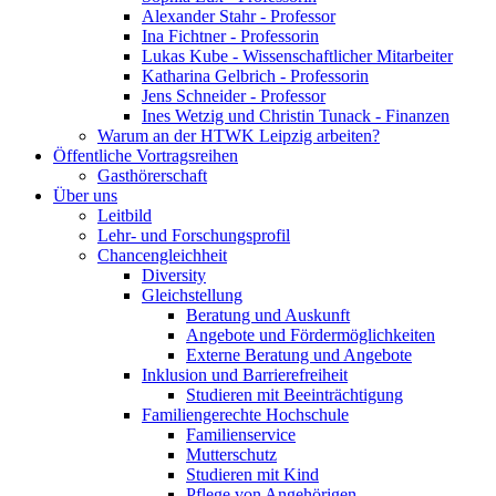
Alexander Stahr - Professor
Ina Fichtner - Professorin
Lukas Kube - Wissenschaftlicher Mitarbeiter
Katharina Gelbrich - Professorin
Jens Schneider - Professor
Ines Wetzig und Christin Tunack - Finanzen
Warum an der HTWK Leipzig arbeiten?
Öffentliche Vortragsreihen
Gasthörerschaft
Über uns
Leitbild
Lehr- und Forschungsprofil
Chancengleichheit
Diversity
Gleichstellung
Beratung und Auskunft
Angebote und Fördermöglichkeiten
Externe Beratung und Angebote
Inklusion und Barrierefreiheit
Studieren mit Beeinträchtigung
Familiengerechte Hochschule
Familienservice
Mutterschutz
Studieren mit Kind
Pflege von Angehörigen