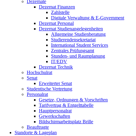
Dezernate
Dezernat Finanzen
Zahlstelle
Digitale Verwaltung & E-Government
Dezernat Personal
Dezernat Studienangelegenheiten
Allgemeine Studienberatung
Studierendensekretariat
International Student Services
Zentrales Prüfungsamt
Stunden- und Raumplanung
IT/EDV
Dezernat Technik
Hochschulrat
Senat
Erweiterter Senat
Studentische Vertretung
Personalrat
Gesetze, Ordnungen & Vorschriften
Tarifvertrag & Entgelttabelle
Hauptpersonalrat
Gewerkschaften
Bildschirmarbeitsplatz Brille
Beauftragte
Standorte & Lageplan