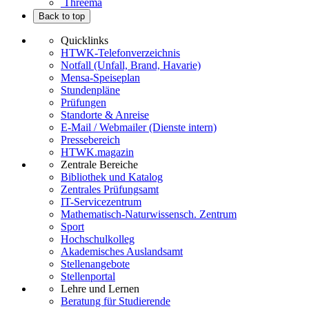
Threema
Back to top
Quicklinks
HTWK-Telefonverzeichnis
Notfall (Unfall, Brand, Havarie)
Mensa-Speiseplan
Stundenpläne
Prüfungen
Standorte & Anreise
E-Mail / Webmailer (Dienste intern)
Pressebereich
HTWK.magazin
Zentrale Bereiche
Bibliothek und Katalog
Zentrales Prüfungsamt
IT-Servicezentrum
Mathematisch-Naturwissensch. Zentrum
Sport
Hochschulkolleg
Akademisches Auslandsamt
Stellenangebote
Stellenportal
Lehre und Lernen
Beratung für Studierende