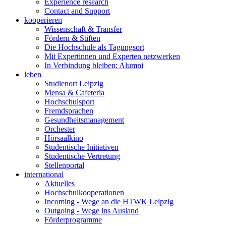
Experience research
Contact and Support
kooperieren
Wissenschaft & Transfer
Fördern & Stiften
Die Hochschule als Tagungsort
Mit Expertinnen und Experten netzwerken
In Verbindung bleiben: Alumni
leben
Studienort Leipzig
Mensa & Cafeteria
Hochschulsport
Fremdsprachen
Gesundheitsmanagement
Orchester
Hörsaalkino
Studentische Initiativen
Studentische Vertretung
Stellenportal
international
Aktuelles
Hochschulkooperationen
Incoming - Wege an die HTWK Leipzig
Outgoing - Wege ins Ausland
Förderprogramme