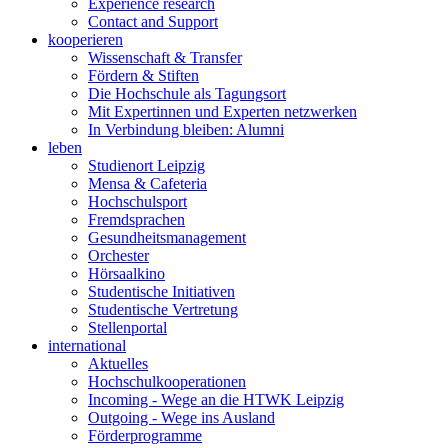
Experience research
Contact and Support
kooperieren
Wissenschaft & Transfer
Fördern & Stiften
Die Hochschule als Tagungsort
Mit Expertinnen und Experten netzwerken
In Verbindung bleiben: Alumni
leben
Studienort Leipzig
Mensa & Cafeteria
Hochschulsport
Fremdsprachen
Gesundheitsmanagement
Orchester
Hörsaalkino
Studentische Initiativen
Studentische Vertretung
Stellenportal
international
Aktuelles
Hochschulkooperationen
Incoming - Wege an die HTWK Leipzig
Outgoing - Wege ins Ausland
Förderprogramme