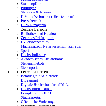
Stundenpläne
Prüfungen
Standorte & Anreise
E-Mail / Webmailer (Dienste intern)
Pressebereich
HTWK.magazin
Zentrale Bereiche
Bibliothek und Katalog
Zentrales Prüfungsamt
IT-Servicezentrum
Mathematisch-Naturwissensch. Zentrum
Sport
Hochschulkolleg
Akademisches Auslandsamt
Stellenangebote
Stellenportal
Lehre und Lernen
Beratung für Studierende
E-Learning
Digitale Hochschullehre (IDLL)
Hochschuldidaktik +
Lernplattform OPAL
Studienportal
Öffentliche Vorlesungen
engagiert & verbunden