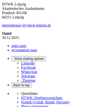
HTWK Leipzig
Akademisches Auslandsamt
Postfach 301166
04251 Leipzig
international (at) htwk-leipzig.de
Stand
30.12.2025
print page
recommend page
Show sharing options
LinkedIn
Facebook
WhatsApp
Telegram
Threema
Back to top
Quicklinks
HTWK-Telefonverzeichnis
Notfall (Unfall, Brand, Havarie)
Mensa-Speiseplan