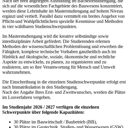
Nach der breit angelegten Ausbildung im Bachelorstudiengang, die
sich auf die wesentlichen Fachgebiete des Bauwesens konzentriert,
werden diese Lehrinhalte im Masterstudiengang auf hohem Niveau
ergänzt und vertieft. Parallel dazu vermittelt ein breites Angebot von
Pflicht-und Wahlpflichtfächern spezielle Kenntnisse und Methoden
in vier wählbaren Studienschwerpunkten.
Im Masterstudiengang wird die kreative selbständige sowie
interdisziplinäre Arbeit gefördert. Die Studierenden erlernen
Methoden der wissenschaftlichen Problemlösung und erwerben die
Fähigkeit, komplexe technische Vorhaben ganzheitlich auch im
Hinblick auf ökologische, soziale, ökonomische und rechtliche
Aspekte zu entwickeln, zu planen, zu organisieren und zu
realisieren, um so ihre Verantwortung für Mensch und Umwelt
wahrzunehmen.
Die Einschreibung in die einzelnen Studienschwerpunkte erfolgt erst
nach Immatrikulation in den Studiengang.
Nach der Angabe Ihres Erst- und Zweitwunsches, werden die Plätze
im Losverfahren vergeben.
Im Studienjahr 2026 / 2027 verfügen die einzelnen
Schwerpunkte über folgende Kapazitäten:
30 Plätze im Bauwirtschaft / Baubetrieb (BB),
30 Plätze im Geotechnik, Straßen- und Wasserwesen (GSW),