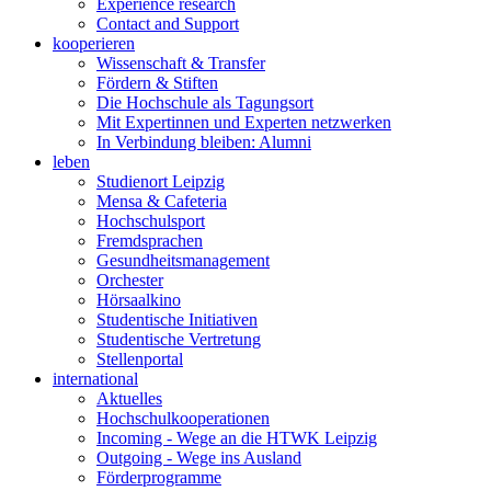
Experience research
Contact and Support
kooperieren
Wissenschaft & Transfer
Fördern & Stiften
Die Hochschule als Tagungsort
Mit Expertinnen und Experten netzwerken
In Verbindung bleiben: Alumni
leben
Studienort Leipzig
Mensa & Cafeteria
Hochschulsport
Fremdsprachen
Gesundheitsmanagement
Orchester
Hörsaalkino
Studentische Initiativen
Studentische Vertretung
Stellenportal
international
Aktuelles
Hochschulkooperationen
Incoming - Wege an die HTWK Leipzig
Outgoing - Wege ins Ausland
Förderprogramme