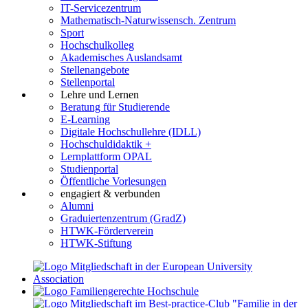
IT-Servicezentrum
Mathematisch-Naturwissensch. Zentrum
Sport
Hochschulkolleg
Akademisches Auslandsamt
Stellenangebote
Stellenportal
Lehre und Lernen
Beratung für Studierende
E-Learning
Digitale Hochschullehre (IDLL)
Hochschuldidaktik +
Lernplattform OPAL
Studienportal
Öffentliche Vorlesungen
engagiert & verbunden
Alumni
Graduiertenzentrum (GradZ)
HTWK-Förderverein
HTWK-Stiftung