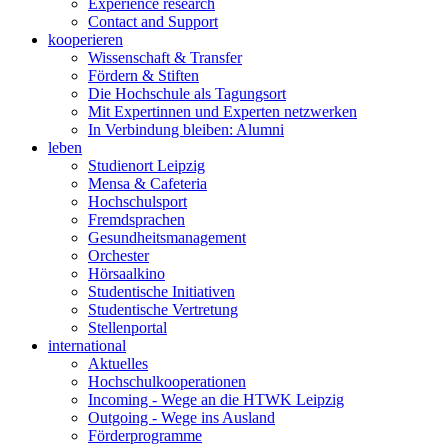
Experience research
Contact and Support
kooperieren
Wissenschaft & Transfer
Fördern & Stiften
Die Hochschule als Tagungsort
Mit Expertinnen und Experten netzwerken
In Verbindung bleiben: Alumni
leben
Studienort Leipzig
Mensa & Cafeteria
Hochschulsport
Fremdsprachen
Gesundheitsmanagement
Orchester
Hörsaalkino
Studentische Initiativen
Studentische Vertretung
Stellenportal
international
Aktuelles
Hochschulkooperationen
Incoming - Wege an die HTWK Leipzig
Outgoing - Wege ins Ausland
Förderprogramme