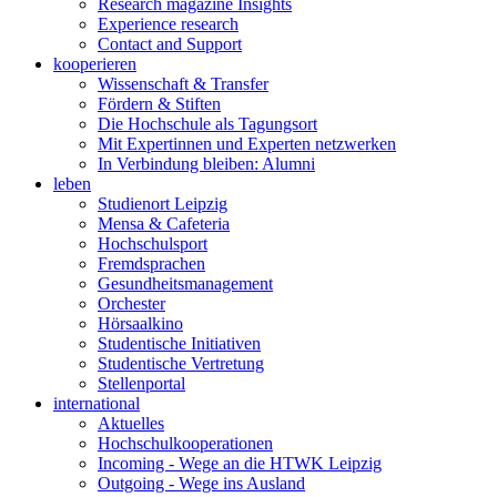
Research magazine Insights
Experience research
Contact and Support
kooperieren
Wissenschaft & Transfer
Fördern & Stiften
Die Hochschule als Tagungsort
Mit Expertinnen und Experten netzwerken
In Verbindung bleiben: Alumni
leben
Studienort Leipzig
Mensa & Cafeteria
Hochschulsport
Fremdsprachen
Gesundheitsmanagement
Orchester
Hörsaalkino
Studentische Initiativen
Studentische Vertretung
Stellenportal
international
Aktuelles
Hochschulkooperationen
Incoming - Wege an die HTWK Leipzig
Outgoing - Wege ins Ausland