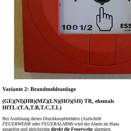
Variante 2: Brandmeldeanlage
(GE)(NI)(HB)(MZ)(LN)(HO)(SH) TR, ehemals
HfTL:(T.A,T.B,T.C,T.L)
Bei Auslösung dieses Druckknopfmelders (Aufschrift
FEUERWEHR
oder
FEUERALARM
) wird der Alarm im Haus
ausgelöst und gleichzeitig
direkt die Feuerwehr
alarmiert.