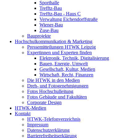
Sporthalle
Trefftz-Bau
Trefftz-Bau - Haus C
Verwaltung Eichendorffstraße
Wiener-Bau
Zuse-Bau
Bauprojekte
Hochschulkommunikation & Marketing
Pressemitteilungen HTWK Leipzig
Expertinnen und Experten finden
Elektronik, Technik, Digitalisierung
Bauen, Energie, Umwelt
Gesellschaft, Kultur, Medien
Wirtschaft, Recht, Finanzen
Die HTWK in den Medien
Dreh- und Fotogenehmigungen
Fotos Hochschulleitung
Fotos Gebäude und Fakultäten
Corporate Design
HTWK-Medien
Kontakt
HTWK-Telefonverzeichnis
Impressum
Datenschutzerklärung
Barrierefreiheitserklärung