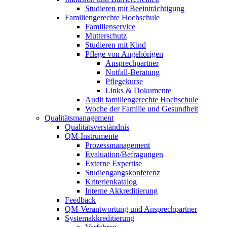
Studieren mit Beeinträchtigung
Familiengerechte Hochschule
Familienservice
Mutterschutz
Studieren mit Kind
Pflege von Angehörigen
Ansprechpartner
Notfall-Beratung
Pflegekurse
Links & Dokumente
Audit familiengerechte Hochschule
Woche der Familie und Gesundheit
Qualitätsmanagement
Qualitätsverständnis
QM-Instrumente
Prozessmanagement
Evaluation/Befragungen
Externe Expertise
Studiengangskonferenz
Kriterienkatalog
Interne Akkreditierung
Feedback
QM-Verantwortung und Ansprechpartner
Systemakkreditierung