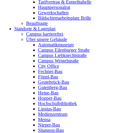
Tarifvertrag & Entgelttabelle
Hauptpersonalrat
Gewerkschaften
Bildschirmarbeitsplatz Brille
Beauftragte
Standorte & Lageplan
Campus barrierefrei
Über unsere Gebäude
Automatikmuseum
Campus Eilenburger Straße
Campus Liebknechtstraße
Campus Weigelstraße
City Office
Fechner-Bau
Föppl-Bau
Geutebrück-Bau
Gutenberg-Bau
Heine-Bau
Hopper-Bau
Hochschulbibliothek
Lipsius-Bau
Medienzentrum
Mensa
Nieper-Bau
Shannon-Bau