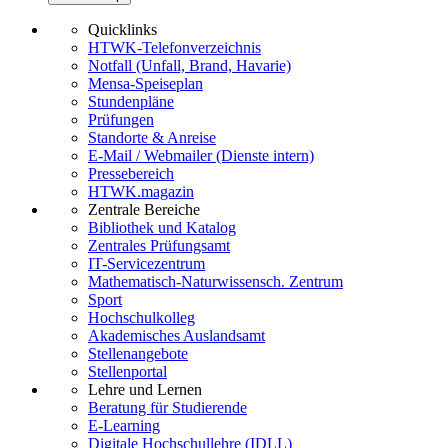
Quicklinks
HTWK-Telefonverzeichnis
Notfall (Unfall, Brand, Havarie)
Mensa-Speiseplan
Stundenpläne
Prüfungen
Standorte & Anreise
E-Mail / Webmailer (Dienste intern)
Pressebereich
HTWK.magazin
Zentrale Bereiche
Bibliothek und Katalog
Zentrales Prüfungsamt
IT-Servicezentrum
Mathematisch-Naturwissensch. Zentrum
Sport
Hochschulkolleg
Akademisches Auslandsamt
Stellenangebote
Stellenportal
Lehre und Lernen
Beratung für Studierende
E-Learning
Digitale Hochschullehre (IDLL)