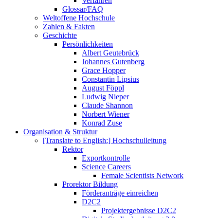
Verfahren
Glossar/FAQ
Weltoffene Hochschule
Zahlen & Fakten
Geschichte
Persönlichkeiten
Albert Geutebrück
Johannes Gutenberg
Grace Hopper
Constantin Lipsius
August Föppl
Ludwig Nieper
Claude Shannon
Norbert Wiener
Konrad Zuse
Organisation & Struktur
[Translate to English:] Hochschulleitung
Rektor
Exportkontrolle
Science Careers
Female Scientists Network
Prorektor Bildung
Förderanträge einreichen
D2C2
Projektergebnisse D2C2