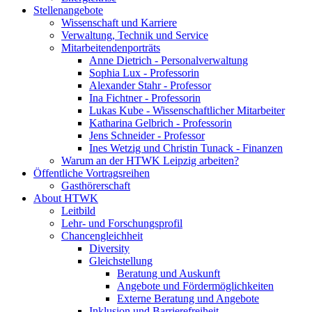
Stellenangebote
Wissenschaft und Karriere
Verwaltung, Technik und Service
Mitarbeitendenporträts
Anne Dietrich - Personalverwaltung
Sophia Lux - Professorin
Alexander Stahr - Professor
Ina Fichtner - Professorin
Lukas Kube - Wissenschaftlicher Mitarbeiter
Katharina Gelbrich - Professorin
Jens Schneider - Professor
Ines Wetzig und Christin Tunack - Finanzen
Warum an der HTWK Leipzig arbeiten?
Öffentliche Vortragsreihen
Gasthörerschaft
About HTWK
Leitbild
Lehr- und Forschungsprofil
Chancengleichheit
Diversity
Gleichstellung
Beratung und Auskunft
Angebote und Fördermöglichkeiten
Externe Beratung und Angebote
Inklusion und Barrierefreiheit