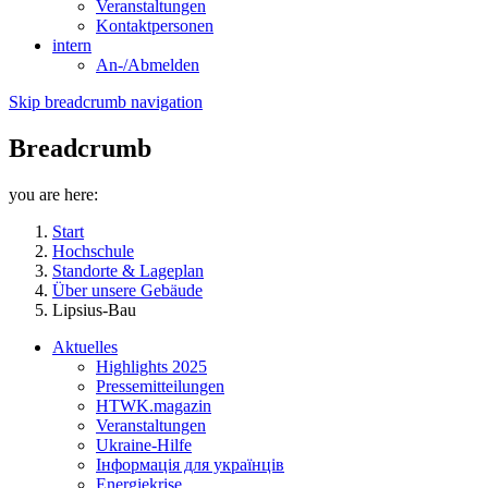
Veranstaltungen
Kontaktpersonen
intern
An-/Abmelden
Skip breadcrumb navigation
Breadcrumb
you are here:
Start
Hochschule
Standorte & Lageplan
Über unsere Gebäude
Lipsius-Bau
Aktuelles
Highlights 2025
Pressemitteilungen
HTWK.magazin
Veranstaltungen
Ukraine-Hilfe
Інформація для українців
Energiekrise