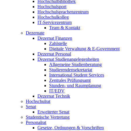
Hochschulbibliothek
Hochschulsport
Hochschulsprachenzentrum
Hochschulkolleg
IT-Servicezentrum
Team & Kontakt
Dezernate
Dezernat Finanzen
Zahlstelle
Digitale Verwaltung & E-Government
Dezernat Personal
Dezernat Studienangelegenheiten
Allgemeine Studienberatung
Studierendensekretariat
International Student Services
Zentrales Prüfungsamt
Stunden- und Raumplanung
IT/EDV
Dezernat Technik
Hochschulrat
Senat
Erweiterter Senat
Studentische Vertretung
Personalrat
Gesetze, Ordnungen & Vorschriften