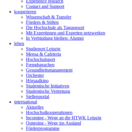
Experience research
Contact and Support
kooperieren
Wissenschaft & Transfer
Fördern & Stiften
Die Hochschule als Tagungsort
Mit Expertinnen und Experten netzwerken
In Verbindung bleiben: Alumni
leben
Studienort Leipzig
Mensa & Cafeteria
Hochschulsport
Fremdsprachen
Gesundheitsmanagement
Orchester
Hörsaalkino
Studentische Initiativen
Studentische Vertretung
Stellenportal
international
Aktuelles
Hochschulkooperationen
Incoming - Wege an die HTWK Leipzig
Outgoing - Wege ins Ausland
Förderprogramme