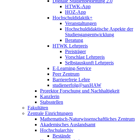
Digitale Studienbegleitung 2.0
HTWK-App
HOZ-App
Hochschuldidaktik+
Veranstaltungen
Hochschuldidaktische Aspekte der
Studiengangentwicklung
Beratung
HTWK Lehrpreis
Preisträger
Vorschlag Lehrpreis
Selbstauskunft Lehrpreis
E-Learning-Service
Peer Zentrum
Barrierefreie Lehre
studienerfolg@saxHAW
Prorektor Forschung und Nachhaltigkeit
Kanzlerin
Stabsstellen
Fakultäten
Zentrale Einrichtungen
Mathematisch-Naturwissenschaftliches Zentrum
Akademisches Auslandsamt
Hochschularchiv
Bestände