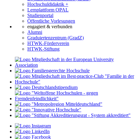
Hochschuldidaktik +
Lernplattform OPAL
Studienportal
Öffentliche Vorlesungen
engagiert & verbunden
Alumni
Graduiertenzentrum (GradZ)
HTWK-Förderverein
HTWK-Stiftung